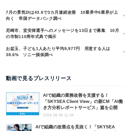
7月の景気DIは43.6で3カ月連続改善 10業界中6業界が上
向く 帝国データバンク調べ
尼崎市、堂安律選手へのメッセージを13日まで募集 10月
の市制110周年式典で掲示
お盆玉、子ども1人あたり平均9,977円 用意する人は
38.6% ソニー損保調べ
動画で見るプレスリリース
AIで組織の業務改善を支援する！
「SKYSEA Client View」の新CM「AI働
き方分析レポートサービス」篇を公開
2026.08.06 11:04
AIで組織の改善点を見抜く！「SKYSEA