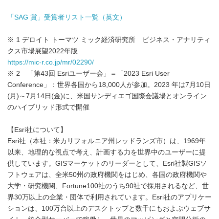
「
SAG 賞」受賞者リスト一覧（英文）
※ 1 デロイト トーマツ ミック経済研究所 ビジネス・アナリティ
クス市場展望2022年版
https://mic-r.co.jp/mr/02290/
※ 2 「第43回 Esriユーザー会」＝「2023 Esri User
Conference」：世界各国から18,000人が参加。2023 年は7月10日
(月)～7月14日(金)に、米国サンディエゴ国際会議場とオンライン
のハイブリッド形式で開催
【Esri社について】
Esri社（本社：米カリフォルニア州レッドランズ市）は、1969年
以来、地理的な視点で考え、計画する力を世界中のユーザーに提
供しています。GISマーケットのリーダーとして、Esri社製GISソ
フトウェアは、全米50州の政府機関をはじめ、各国の政府機関や
大学・研究機関、Fortune100社のうち90社で採用されるなど、世
界30万以上の企業・団体で利用されています。Esri社のアプリケー
ションは、100万台以上のデスクトップと数千にもおよぶウェブサ