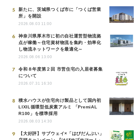
5
新たに、茨城県つくば市に「つくば営業
所」を開設
2026.08.03 11:00
6
神奈川県厚木市に初の自社運営型物流拠
点が稼働～住宅資材物流を集約・効率化
し物流ネットワークを最適化～
2026.08.06 13:00
7
令和８年度第２回 市営住宅の入居者募集
について
2026.07.31 16:30
8
積水ハウスが住宅向け製品として国内初
LIXIL循環型低炭素アルミ 「PremiAL
R100」を標準採用
2026.08.03 14:30
9
【大好評】サブウェイ×「はぴだんぶい」