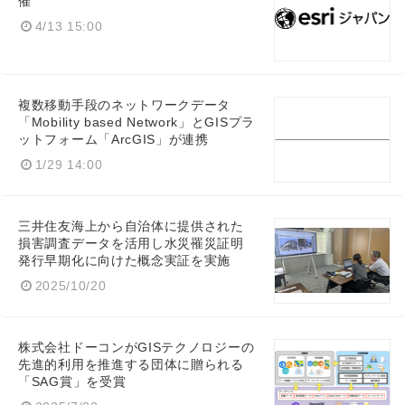
催
4/13 15:00
複数移動手段のネットワークデータ
「Mobility based Network」とGISプラ
ットフォーム「ArcGIS」が連携
1/29 14:00
三井住友海上から自治体に提供された
損害調査データを活用し水災罹災証明
発行早期化に向けた概念実証を実施
Japanese
2025/10/20
株式会社ドーコンがGISテクノロジーの
先進的利用を推進する団体に贈られる
English
「SAG賞」を受賞