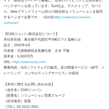
イト、統合型サーバーで稼働し、世界のマッピングと空間分析の
バックボーンを担っています。Esri社は、デスクトップ、モバイ
ル、Webプラットフォーム向けの総合的なソリューションを提供
するベンダー企業です。（Esri社
https://www.esri.com/en-
us/home
）
【ESRIジャパン株式会社について】
本社所在地：東京都千代田区平河町2-7-1 塩崎ビル
設立：2002年4月
代表者：代表取締役会長兼社長 正木 千陽
資本金：5,000万円
URL:
https://www.esrij.com/
事業内容：GISソフトウェアの販売、及び関連サービス（保守、ト
レーニング、コンサルティングサービス）の提供
【本件に関するお問い合わせ先】
［会社名］ESRIジャパン
［部署名］ソリューション営業グループ
［担当者名］恵面
［TEL］03-3222-3941