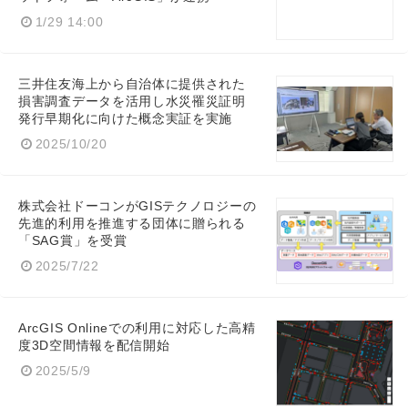
1/29 14:00
三井住友海上から自治体に提供された
損害調査データを活用し水災罹災証明
発行早期化に向けた概念実証を実施
2025/10/20
株式会社ドーコンがGISテクノロジーの
先進的利用を推進する団体に贈られる
Japanese
「SAG賞」を受賞
2025/7/22
ArcGIS Onlineでの利用に対応した高精
度3D空間情報を配信開始
English
2025/5/9