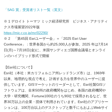
「SAG 賞」受賞者リスト一覧（英文）
※ 1 デロイト トーマツ ミック経済研究所 ビジネス・アナリティ
クス市場展望2022年版
https://mic-r.co.jp/mr/02290/
※ 2 「第45回 Esriユーザー会」＝「2025 Esri User
Conference」：世界各国から約25,000人が参加。2025 年は7月14
日(月)～7月18日(金)に、米国サンディエゴ国際会議場とオンライ
ンのハイブリッド形式で開催
【Esri社について】
Esri社（本社：米カリフォルニア州レッドランズ市）は、1969年
以来、地理的な視点で考え、計画する力を世界中のユーザーに提
供しています。GISマーケットのリーダーとして、Esri社製GISソ
フトウェアは、全米50州の政府機関をはじめ、各国の政府機関や
大学・研究機関、Fortune100社のうち90社で採用されるなど、世
界30万以上の企業・団体で利用されています。Esri社のアプリケー
ションは、100万台以上のデスクトップと数千にもおよぶWebサイ