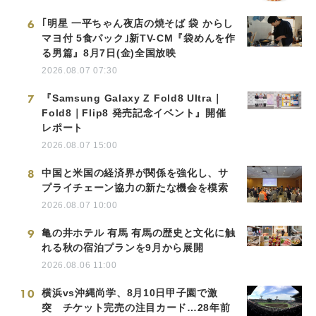
6
｢明星 一平ちゃん夜店の焼そば 袋 からし
マヨ付 5食パック｣新TV-CM『袋めんを作
る男篇』8月7日(金)全国放映
2026.08.07 07:30
7
『Samsung Galaxy Z Fold8 Ultra｜
Fold8｜Flip8 発売記念イベント』開催
レポート
2026.08.07 15:00
8
中国と米国の経済界が関係を強化し、サ
プライチェーン協力の新たな機会を模索
2026.08.07 10:00
9
亀の井ホテル 有馬 有馬の歴史と文化に触
れる秋の宿泊プランを9月から展開
2026.08.06 11:00
10
横浜vs沖縄尚学、8月10日甲子園で激
突 チケット完売の注目カード…28年前