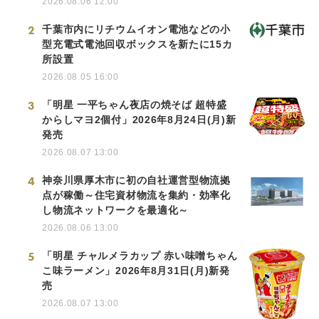
2026.08.06 12:00
2
千葉市内にリチウムイオン電池などの小
型充電式電池回収ボックスを新たに15カ
所設置
2026.08.05 16:00
3
「明星 一平ちゃん夜店の焼そば 超特盛
からしマヨ2個付」2026年8月24日(月)新
発売
2026.08.07 13:00
4
神奈川県厚木市に初の自社運営型物流拠
点が稼働～住宅資材物流を集約・効率化
し物流ネットワークを最適化～
2026.08.06 13:00
5
「明星 チャルメラカップ 赤い味噌ちゃん
こ味ラーメン」2026年8月31日(月)新発
売
2026.08.07 13:00