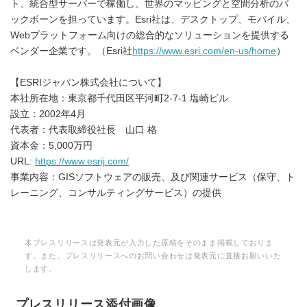
ト、統合型サーバーで稼働し、世界のマッピングと空間分析のバ
ックボーンを担っています。Esri社は、デスクトップ、モバイル、
Webプラットフォーム向けの総合的なソリューションを提供する
ベンダー企業です。（Esri社
https://www.esri.com/en-us/home
）
【ESRIジャパン株式会社について】
本社所在地：東京都千代田区平河町2-7-1 塩崎ビル
設立：2002年4月
代表者：代表取締役社長 山口 格
資本金：5,000万円
URL:
https://www.esrij.com/
事業内容：GISソフトウェアの販売、及び関連サービス（保守、ト
レーニング、コンサルティングサービス）の提供
本プレスリリースは発表元が入力した原稿をそのまま掲載しておりま
す。また、プレスリリースへのお問い合わせは発表元に直接お願いいた
します。
プレスリリース添付画像