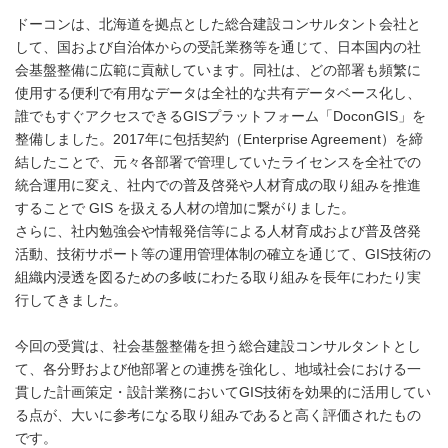
ドーコンは、北海道を拠点とした総合建設コンサルタント会社と
して、国および自治体からの受託業務等を通じて、日本国内の社
会基盤整備に広範に貢献しています。同社は、どの部署も頻繁に
使用する便利で有用なデータは全社的な共有データベース化し、
誰でもすぐアクセスできるGISプラットフォーム「DoconGIS」を
整備しました。2017年に包括契約（Enterprise Agreement）を締
結したことで、元々各部署で管理していたライセンスを全社での
統合運用に変え、社内での普及啓発や人材育成の取り組みを推進
することで GIS を扱える人材の増加に繋がりました。
さらに、社内勉強会や情報発信等による人材育成および普及啓発
活動、技術サポート等の運用管理体制の確立を通じて、GIS技術の
組織内浸透を図るための多岐にわたる取り組みを長年にわたり実
行してきました。
今回の受賞は、社会基盤整備を担う総合建設コンサルタントとし
て、各分野および他部署との連携を強化し、地域社会における一
貫した計画策定・設計業務においてGIS技術を効果的に活用してい
る点が、大いに参考になる取り組みであると高く評価されたもの
です。