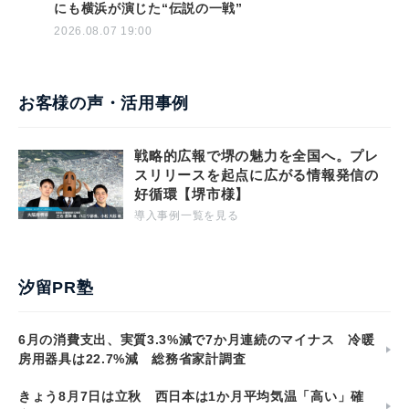
にも横浜が演じた“伝説の一戦”
2026.08.07 19:00
お客様の声・活用事例
戦略的広報で堺の魅力を全国へ。プレ
スリリースを起点に広がる情報発信の
好循環【堺市様】
導入事例一覧を見る
汐留PR塾
6月の消費支出、実質3.3%減で7か月連続のマイナス 冷暖
房用器具は22.7%減 総務省家計調査
きょう8月7日は立秋 西日本は1か月平均気温「高い」確