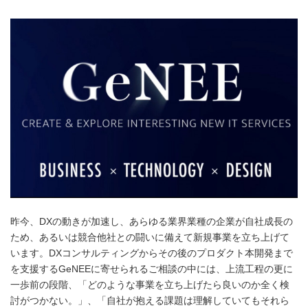
昨今、DXの動きが加速し、あらゆる業界業種の企業が自社成長の
ため、あるいは競合他社との闘いに備えて新規事業を立ち上げて
います。DXコンサルティングからその後のプロダクト本開発まで
を支援するGeNEEに寄せられるご相談の中には、上流工程の更に
一歩前の段階、「どのような事業を立ち上げたら良いのか全く検
討がつかない。」、「自社が抱える課題は理解していてもそれら