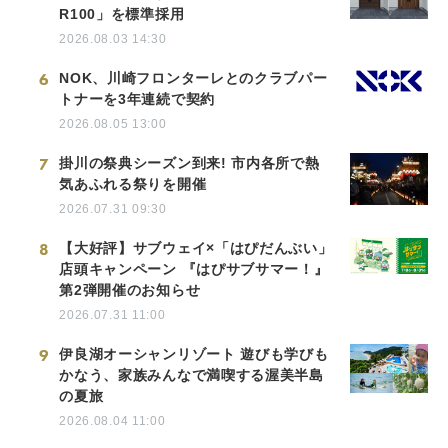
R100」を標準採用
2026.08.03 14:30
6
NOK、川崎フロンターレとのクラブパー
トナーを3年連続で契約
2026.08.05 13:00
7
掛川の祭典シーズン到来! 市内各所で熱
気あふれる祭りを開催
2026.07.31 09:30
8
【大好評】サブウェイ×「はぴだんぶい」
店頭キャンペーン 『はぴサブサマー！』
第2弾開催のお知らせ
2026.07.31 11:00
9
伊良湖オーシャンリゾート 遊びも学びも
かなう、家族みんなで満喫する渥美半島
の夏旅
2026.08.04 11:00