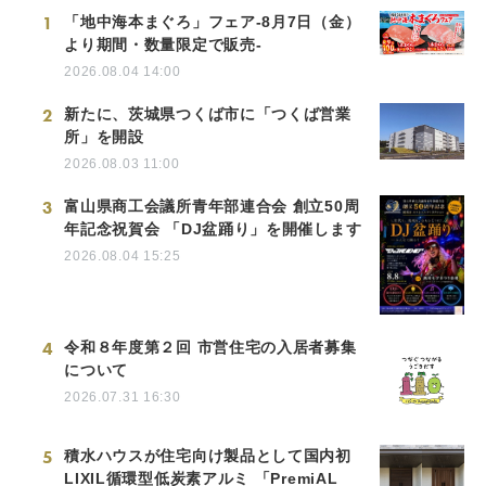
1
「地中海本まぐろ」フェア-8月7日（金）
より期間・数量限定で販売-
2026.08.04 14:00
2
新たに、茨城県つくば市に「つくば営業
所」を開設
2026.08.03 11:00
3
富山県商工会議所青年部連合会 創立50周
年記念祝賀会 「DJ盆踊り」を開催します
2026.08.04 15:25
4
令和８年度第２回 市営住宅の入居者募集
について
2026.07.31 16:30
5
積水ハウスが住宅向け製品として国内初
LIXIL循環型低炭素アルミ 「PremiAL