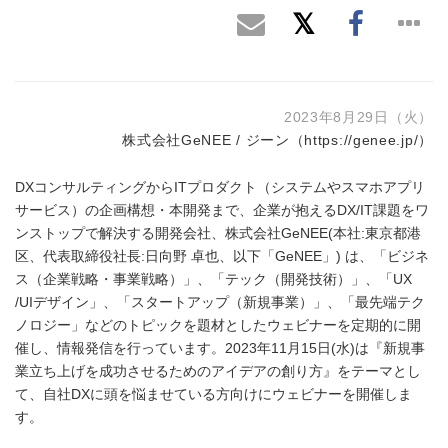
2023年8月29日（火）
株式会社GeNEE / ジーン（
https://genee.jp/
）
DXコンサルティングからITプロダクト（システムやスマホアプリ
サービス）の企画構想・本開発まで、企業が抱えるDX/IT課題をワ
ンストップで解決する開発会社、株式会社GeNEE(本社:東京都港
区、代表取締役社長:日向野 卓也、以下「GeNEE」) は、「ビジネ
ス（企業戦略・事業戦略）」、「テック（開発技術）」、「UX
/UIデザイン」、「スタートアップ（新規事業）」、「最先端テク
ノロジー」などのトピックを題材としたウェビナーを定期的に開
催し、情報発信を行っています。2023年11月15日(水)は『新規事
業立ち上げを成功させるためのアイデアの創り方』をテーマとし
て、自社DXに頭を悩ませている方向けにウェビナーを開催しま
す。