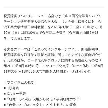
視覚障害リハビリテーション協会では「第31回視覚障害リハビリ
テーション研究発表大会IN金沢大会」（大会長：松井くにお 金
沢工業大学情報工学科教授）を2023年9月8日（金）13時 から9月
10日（日）16時10分まで金沢商工会議所（金沢市尾山町9番13
号）で開催します。
今大会のテーマは「これってインクルーシブ？」。開催期間中、
視覚障害者を取り巻く現状と課題に関してさまざまな事例紹介が
行われるほか、コード化点字ブロックに関する高校生たちの取り
組み（9月9日10時40分～）やコード化点字ブロック体験（9月9日
11時30分～13時30分の市内散策の時間帯）も行われます。
【プログラムの概要】
■口頭発表
■ポスター発表
■『研究トラの巻』現場から発信！事例研究のツボ
■『自分ごとプロジェクト』どうする？この事例