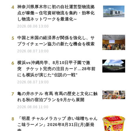
4
神奈川県厚木市に初の自社運営型物流拠
点が稼働～住宅資材物流を集約・効率化
し物流ネットワークを最適化～
2026.08.06 13:00
5
中国と米国の経済界が関係を強化し、サ
プライチェーン協力の新たな機会を模索
2026.08.07 10:00
6
横浜vs沖縄尚学、8月10日甲子園で激
突 チケット完売の注目カード…28年前
にも横浜が演じた“伝説の一戦”
2026.08.07 19:00
7
亀の井ホテル 有馬 有馬の歴史と文化に触
れる秋の宿泊プランを9月から展開
2026.08.06 11:00
8
「明星 チャルメラカップ 赤い味噌ちゃん
こ味ラーメン」2026年8月31日(月)新発
売