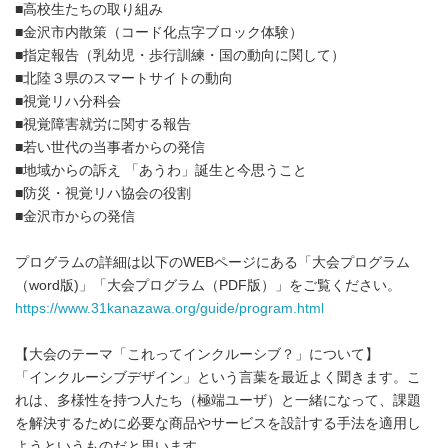
■高校生たちの取り組み
■金沢市内散策（コード化点字ブロック体験）
■指定報告（乳幼児・歩行訓練・国の動向に関して）
■北陸３県のスマートサイトの動向
■視覚リハ分科会
■視覚障害就労に関する報告
■若い世代の当事者からの発信
■地域からの訴え 「あうわ」誕生と今思うこと
■防災・視覚リハ協会の役割
■金沢市からの発信
プログラムの詳細は以下のWEBページにある「大会プログラム
（word版)」「大会プログラム（PDF版）」をご覧ください。
https://www.31kanazawa.org/guide/program.html
【大会のテーマ「これってインクルーシブ？」について】
「インクルーシブデザイン」という言葉を最近よく聞きます。こ
れは、多様性を持つ人たち（極端ユーザ）と一緒になって、課題
を解決するために必要な商品やサービスを設計する手法を適用し
ようというものだと思います。