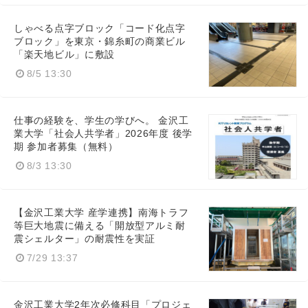
しゃべる点字ブロック「コード化点字
ブロック」を東京・錦糸町の商業ビル
「楽天地ビル」に敷設
8/5 13:30
仕事の経験を、学生の学びへ。 金沢工
業大学「社会人共学者」2026年度 後学
期 参加者募集（無料）
8/3 13:30
【金沢工業大学 産学連携】南海トラフ
等巨大地震に備える「開放型アルミ耐
震シェルター」の耐震性を実証
7/29 13:37
金沢工業大学2年次必修科目「プロジェ