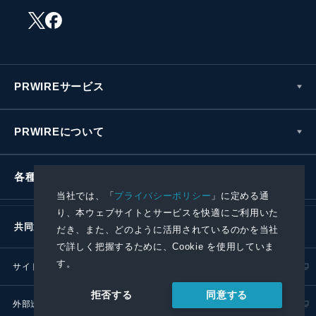
PRWIREサービス
PRWIREについて
各種お問い合わせ
当社では、「
プライバシーポリシー
」に定める通
り、本ウェブサイトとサービスを快適にご利用いた
共同通信社グループ
だき、また、どのように活用されているのかを当社
で詳しく把握するために、Cookie を使用していま
す。
サイトポリシー
プライバシーポリシー
同意する
拒否する
外部送信ポリシー
プレスリリース取扱基準