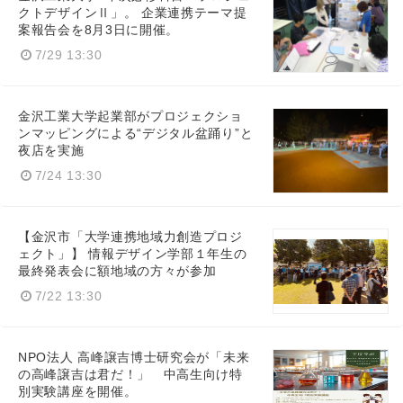
クトデザインⅡ」。 企業連携テーマ提
案報告会を8月3日に開催。
7/29 13:30
金沢工業大学起業部がプロジェクショ
ンマッピングによる“デジタル盆踊り”と
夜店を実施
7/24 13:30
【金沢市「大学連携地域力創造プロジ
ェクト」】 情報デザイン学部１年生の
最終発表会に額地域の方々が参加
7/22 13:30
NPO法人 高峰譲吉博士研究会が「未来
の高峰譲吉は君だ！」 中高生向け特
別実験講座を開催。