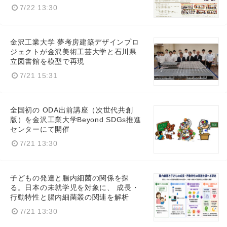
7/22 13:30
金沢工業大学 夢考房建築デザインプロ
ジェクトが金沢美術工芸大学と石川県
立図書館を模型で再現
7/21 15:31
全国初の ODA出前講座（次世代共創
版）を金沢工業大学Beyond SDGs推進
センターにて開催
7/21 13:30
子どもの発達と腸内細菌の関係を探
Japanese
る。日本の未就学児を対象に、 成長・
行動特性と腸内細菌叢の関連を解析
7/21 13:30