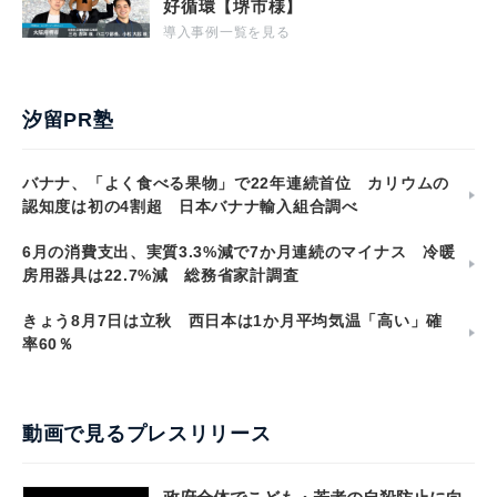
好循環【堺市様】
導入事例一覧を見る
汐留PR塾
バナナ、「よく食べる果物」で22年連続首位 カリウムの
認知度は初の4割超 日本バナナ輸入組合調べ
6月の消費支出、実質3.3%減で7か月連続のマイナス 冷暖
房用器具は22.7%減 総務省家計調査
きょう8月7日は立秋 西日本は1か月平均気温「高い」確
率60％
動画で見るプレスリリース