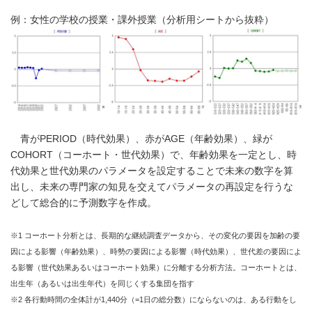
例：女性の学校の授業・課外授業（分析用シートから抜粋）
青がPERIOD（時代効果）、赤がAGE（年齢効果）、緑が
COHORT（コーホート・世代効果）で、年齢効果を一定とし、時
代効果と世代効果のパラメータを設定することで未来の数字を算
出し、未来の専門家の知見を交えてパラメータの再設定を行うな
どして総合的に予測数字を作成。
※1 コーホート分析とは、長期的な継続調査データから、その変化の要因を加齢の要
因による影響（年齢効果）、時勢の要因による影響（時代効果）、世代差の要因によ
る影響（世代効果あるいはコーホート効果）に分離する分析方法。コーホートとは、
出生年（あるいは出生年代）を同じくする集団を指す
※2 各行動時間の全体計が1,440分（=1日の総分数）にならないのは、ある行動をし