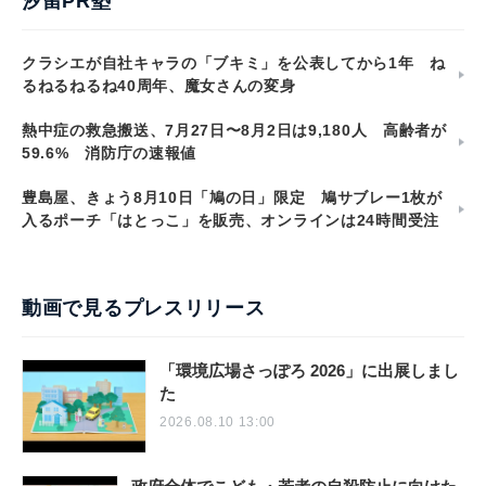
汐留PR塾
クラシエが自社キャラの「ブキミ」を公表してから1年 ね
るねるねるね40周年、魔女さんの変身
熱中症の救急搬送、7月27日〜8月2日は9,180人 高齢者が
59.6% 消防庁の速報値
豊島屋、きょう8月10日「鳩の日」限定 鳩サブレー1枚が
入るポーチ「はとっこ」を販売、オンラインは24時間受注
動画で見るプレスリリース
「環境広場さっぽろ 2026」に出展しまし
た
2026.08.10 13:00