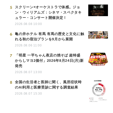
5
スクリーン×オーケストラで体感。ジョ
ン・ウィリアムズ：シネマ・スペクタキ
ュラー・コンサート開催決定！
2026.08.08 10:00
6
亀の井ホテル 有馬 有馬の歴史と文化に触
れる秋の宿泊プランを9月から展開
2026.08.06 11:00
7
「明星 一平ちゃん夜店の焼そば 超特盛
からしマヨ2個付」2026年8月24日(月)新
発売
2026.08.07 13:00
8
全国の生活者と医師に聞く、風邪症状時
のAI利用と医療受診に関する調査結果
2026.08.07 15:30