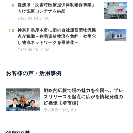
9
愛媛県「災害時医療提供体制確保事業」
向け医療コンテナを納品
2026.03.19 14:00
10
神奈川県厚木市に初の自社運営型物流拠
点が稼働～住宅資材物流を集約・効率化
し物流ネットワークを最適化～
2026.08.06 13:00
お客様の声・活用事例
戦略的広報で堺の魅力を全国へ。プレ
スリリースを起点に広がる情報発信の
好循環【堺市様】
導入事例一覧を見る