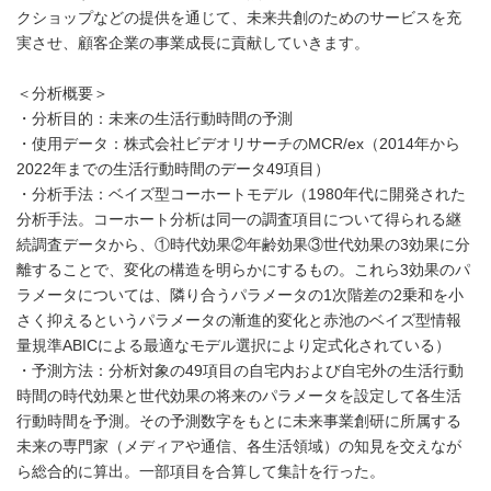
クショップなどの提供を通じて、未来共創のためのサービスを充
実させ、顧客企業の事業成長に貢献していきます。
＜分析概要＞
・分析目的：未来の生活行動時間の予測
・使用データ：株式会社ビデオリサーチのMCR/ex（2014年から
2022年までの生活行動時間のデータ49項目）
・分析手法：ベイズ型コーホートモデル（1980年代に開発された
分析手法。コーホート分析は同一の調査項目について得られる継
続調査データから、①時代効果②年齢効果③世代効果の3効果に分
離することで、変化の構造を明らかにするもの。これら3効果のパ
ラメータについては、隣り合うパラメータの1次階差の2乗和を小
さく抑えるというパラメータの漸進的変化と赤池のベイズ型情報
量規準ABICによる最適なモデル選択により定式化されている）
・予測方法：分析対象の49項目の自宅内および自宅外の生活行動
時間の時代効果と世代効果の将来のパラメータを設定して各生活
行動時間を予測。その予測数字をもとに未来事業創研に所属する
未来の専門家（メディアや通信、各生活領域）の知見を交えなが
ら総合的に算出。一部項目を合算して集計を行った。