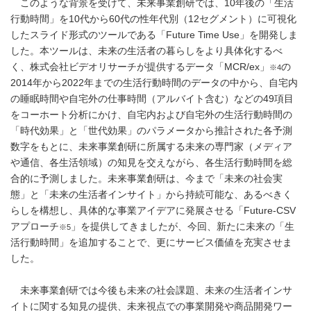
このような背景を受けて、未来事業創研では、10年後の「生活
行動時間」を10代から60代の性年代別（12セグメント）に可視化
したスライド形式のツールである「Future Time Use」を開発しま
した。本ツールは、未来の生活者の暮らしをより具体化するべ
く、株式会社ビデオリサーチが提供するデータ「MCR/ex」
の
※4
2014年から2022年までの生活行動時間のデータの中から、自宅内
の睡眠時間や自宅外の仕事時間（アルバイト含む）などの49項目
をコーホート分析にかけ、自宅内および自宅外の生活行動時間の
「時代効果」と「世代効果」のパラメータから推計された各予測
数字をもとに、未来事業創研に所属する未来の専門家（メディア
や通信、各生活領域）の知見を交えながら、各生活行動時間を総
合的に予測しました。未来事業創研は、今まで「未来の社会実
態」と「未来の生活者インサイト」から持続可能な、あるべきく
らしを構想し、具体的な事業アイデアに発展させる「Future-CSV
アプローチ
」を提供してきましたが、今回、新たに未来の「生
※5
活行動時間」を追加することで、更にサービス価値を充実させま
した。
未来事業創研では今後も未来の社会課題、未来の生活者インサ
イトに関する知見の提供、未来視点での事業開発や商品開発ワー