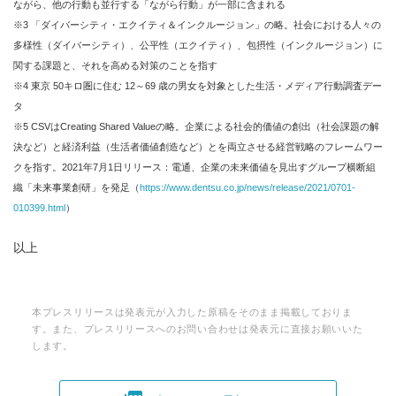
ながら、他の行動も並行する「ながら行動」が一部に含まれる
※3 「ダイバーシティ・エクイティ＆インクルージョン」の略。社会における人々の
多様性（ダイバーシティ）、公平性（エクイティ）、包摂性（インクルージョン）に
関する課題と、それを高める対策のことを指す
※4 東京 50キロ圏に住む 12～69 歳の男女を対象とした生活・メディア行動調査デー
タ
※5 CSVはCreating Shared Valueの略。企業による社会的価値の創出（社会課題の解
決など）と経済利益（生活者価値創造など）とを両立させる経営戦略のフレームワー
クを指す。2021年7月1日リリース：電通、企業の未来価値を見出すグループ横断組
織「未来事業創研」を発足（
https://www.dentsu.co.jp/news/release/2021/0701-
010399.html
）
以上
本プレスリリースは発表元が入力した原稿をそのまま掲載しておりま
す。また、プレスリリースへのお問い合わせは発表元に直接お願いいた
します。