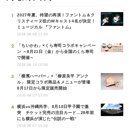
1
2027年夏、待望の再演！ファントム＆ク
リスティーヌ役のWキャスト4名が決定！
ミュージカル 『ファントム』
2026.08.06 12:00
2
「ちいかわ」×くら寿司コラボキャンペー
ン ～8月21日（金）から全国のくら寿司
で開催～
2026.08.10 10:00
3
「横濱ハーバー」×「柳原良平 アンク
ル」 限定コラボ商品＆メニューが登場
8月17日から限定販売開始
2026.08.07 13:00
4
横浜vs沖縄尚学、8月10日甲子園で激
突 チケット完売の注目カード…28年前
にも横浜が演じた“伝説の一戦”
2026.08.07 19:00