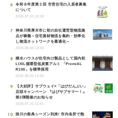
6
令和８年度第２回 市営住宅の入居者募集
について
2026.07.31 16:30
7
神奈川県厚木市に初の自社運営型物流拠
点が稼働～住宅資材物流を集約・効率化
し物流ネットワークを最適化～
2026.08.06 13:00
8
積水ハウスが住宅向け製品として国内初
LIXIL循環型低炭素アルミ 「PremiAL
R100」を標準採用
2026.08.03 14:30
9
【大好評】サブウェイ×「はぴだんぶい」
店頭キャンペーン 『はぴサブサマー！』
第2弾開催のお知らせ
2026.07.31 11:00
10
掛川の祭典シーズン到来! 市内各所で熱