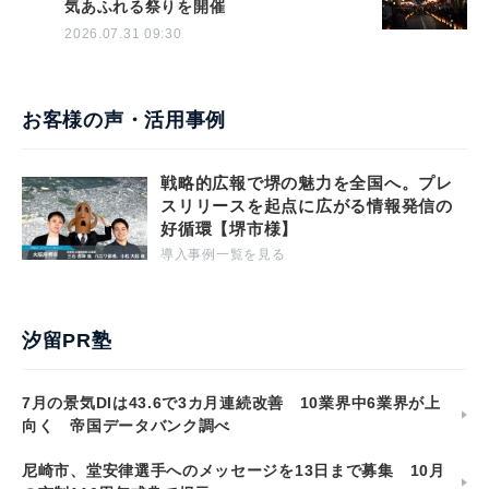
気あふれる祭りを開催
2026.07.31 09:30
お客様の声・活用事例
戦略的広報で堺の魅力を全国へ。プレ
スリリースを起点に広がる情報発信の
好循環【堺市様】
導入事例一覧を見る
汐留PR塾
7月の景気DIは43.6で3カ月連続改善 10業界中6業界が上
向く 帝国データバンク調べ
尼崎市、堂安律選手へのメッセージを13日まで募集 10月