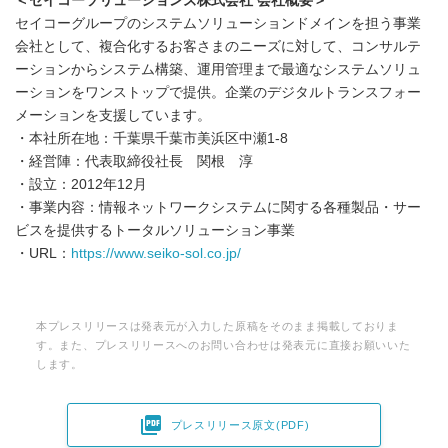
＜セイコーソリューションズ株式会社 会社概要＞
セイコーグループのシステムソリューションドメインを担う事業
会社として、複合化するお客さまのニーズに対して、コンサルテ
ーションからシステム構築、運用管理まで最適なシステムソリュ
ーションをワンストップで提供。企業のデジタルトランスフォー
メーションを支援しています。
・本社所在地：千葉県千葉市美浜区中瀬1-8
・経営陣：代表取締役社長 関根 淳
・設立：2012年12月
・事業内容：情報ネットワークシステムに関する各種製品・サー
ビスを提供するトータルソリューション事業
・URL：
https://www.seiko-sol.co.jp/
本プレスリリースは発表元が入力した原稿をそのまま掲載しておりま
す。また、プレスリリースへのお問い合わせは発表元に直接お願いいた
します。

プレスリリース原文(PDF)