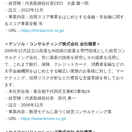
・経営陣：代表取締役社長CEO 大森 隆一郎
・設立：2022年11月
・事業内容：信用スコア事業をはじめとする金融・非金融に関す
るスコア事業全般 等
・URL：
https://miraiscore.co.jp/
＜テンソル・コンサルティング株式会社 会社概要＞
2006年12月設立の高度なAI技術の提案を専門領域とした経営コン
サルティング会社。常に最新の技術を研究しその成果を活用し
て、これまで銀行、保険、クレジットカード、消費者金融などの
大手金融機関をはじめとする幅広い業態のお客様に対して、マー
ケティング、信用リスク分析などの豊富な支援実績を有しており
ます。
・本社所在地：東京都千代田区五番町2番地24
・経営陣：代表取締役社長 田代 勇一
・設立：2006年12月
・事業内容：数理モデルに基づく経営コンサルティング業
・URL：
https://www.tensor.co.jp/