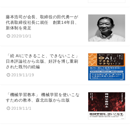
藤本浩司が会長、取締役の田代勇一が
代表取締役社長に就任 創業14年目、
新体制を発足
2020/10/1
「続 AIにできること、できないこと」
日本評論社から出版、好評を博し重刷
された既刊の続編
2019/11/19
「機械学習教本」 機械学習を使いこな
すための教本、森北出版から出版
2019/11/1