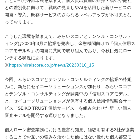
合といった外部環境を踏まえ、個人貸出資産の維持・増強や他社
との差別化に向けて、戦略の見直しやAIを活用した新サービスの
開発・導入、既存サービスのさらなるレベルアップが不可欠とな
っております。
こうした環境を踏まえて、みらいスコアとテンソル・コンサルテ
ィングは2023年3月に協業を発表し、金融機関向けの「個人信用ス
コアモデル※」の開発に共同で取り組んでおり、今秋目処にロー
ンチする状況にあります。
※
https://miraiscore.co.jp/news/20230316_15
今回、みらいスコアとテンソル・コンサルティングの協業の枠組
みに、新たにセイコーソリューションズが加わり、みらいスコア
とテンソル・コンサルティングが開発中の「信用スコアモデル」
と、セイコーソリューションズが保有する個人信用情報照会サー
ビス「SEIKO TRUST 個信サービス」を組み合わせた新しい個人
審査モデルを開発する運びとなりました。
個人ローン審査業務における豊富な知見、経験を有する3社が協業
することでお互いの強みを活かした他にはない優れた個人審査モ