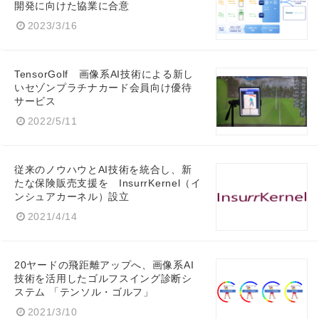
開発に向けた協業に合意
2023/3/16
TensorGolf 画像系AI技術による新し
いセゾンプラチナカード会員向け優待
サービス
2022/5/11
従来のノウハウとAI技術を統合し、新
たな保険販売支援を InsurrKernel（イ
ンシュアカーネル）設立
2021/4/14
20ヤードの飛距離アップへ、画像系AI
技術を活用したゴルフスイング診断シ
ステム 「テンソル・ゴルフ」
2021/3/10