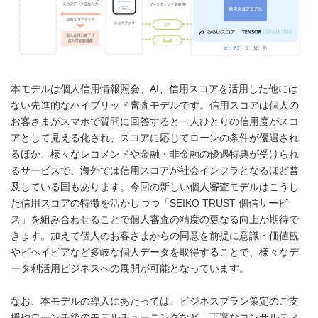
本モデルは個人信用情報照会、AI、信用スコアを活用した他には
ない先進的なハイブリッド審査モデルです。信用スコアは個人の
お客さまがスマホで質問に回答すると一人ひとりの信用度がスコ
アとして見える化され、スコアに応じてローンの条件が優遇され
るほか、様々なレコメンドや金融・非金融の優遇特典が受けられ
るサービスで、海外では信用スコアが社会インフラとなるほど普
及している国もあります。今回の新しい個人審査モデルはこうし
た信用スコアの特徴を活かしつつ「SEIKO TRUST 個信サービ
ス」を組み合わせることで個人審査の精度の更なる向上が期待で
きます。加えて個人のお客さまからの同意を前提に意識・価値観
やビヘイビアなど多岐な個人データを取得することで、様々なデ
ータ利活用ビジネスへの展開が可能となっています。
なお、本モデルの導入にあたっては、ビジネスプラン策定のご支
援やローンチ後のモデルチューニングなど、丁寧なコンサルティ