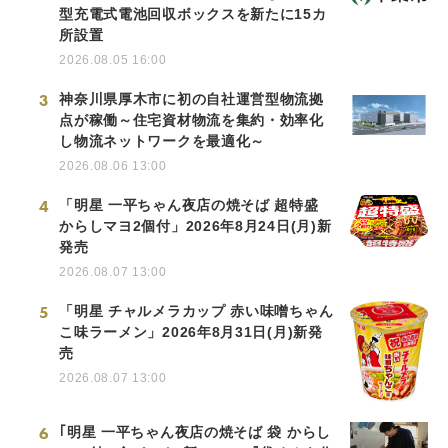
型充電式電池回収ボックスを新たに15カ
所設置
2026.08.05 16:00
3
神奈川県厚木市に初の自社運営型物流拠
点が稼働～住宅資材物流を集約・効率化
し物流ネットワークを最適化～
2026.08.06 13:00
4
「明星 一平ちゃん夜店の焼そば 超特盛
からしマヨ2個付」2026年8月24日(月)新
発売
2026.08.07 13:00
5
「明星 チャルメラカップ 赤い味噌ちゃん
こ味ラーメン」2026年8月31日(月)新発
売
2026.08.07 13:00
6
｢明星 一平ちゃん夜店の焼そば 袋 からし