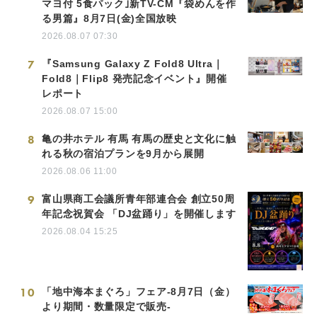
マヨ付 5食パック｣新TV-CM『袋めんを作
る男篇』8月7日(金)全国放映
2026.08.07 07:30
7
『Samsung Galaxy Z Fold8 Ultra｜
Fold8｜Flip8 発売記念イベント』開催
レポート
2026.08.07 15:00
8
亀の井ホテル 有馬 有馬の歴史と文化に触
れる秋の宿泊プランを9月から展開
2026.08.06 11:00
9
富山県商工会議所青年部連合会 創立50周
年記念祝賀会 「DJ盆踊り」を開催します
2026.08.04 15:25
10
「地中海本まぐろ」フェア-8月7日（金）
より期間・数量限定で販売-