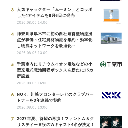
3
人気キャラクター「ムーミン」とコラボ
した4アイテムを8月6日に発売
2026.08.06 14:00
4
神奈川県厚木市に初の自社運営型物流拠
点が稼働～住宅資材物流を集約・効率化
し物流ネットワークを最適化～
2026.08.06 13:00
5
千葉市内にリチウムイオン電池などの小
型充電式電池回収ボックスを新たに15カ
所設置
2026.08.05 16:00
6
NOK、川崎フロンターレとのクラブパー
トナーを3年連続で契約
2026.08.05 13:00
7
2027年夏、待望の再演！ファントム＆ク
リスティーヌ役のWキャスト4名が決定！