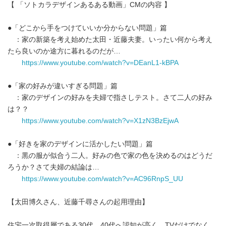
【 「ソトカラデザインあるある動画」CMの内容 】
●「どこから手をつけていいか分からない問題」篇
：家の新築を考え始めた太田・近藤夫妻。いったい何から考え
たら良いのか途方に暮れるのだが…
https://www.youtube.com/watch?v=DEanL1-kBPA
●「家の好みが違いすぎる問題」篇
：家のデザインの好みを夫婦で指さしテスト。さて二人の好み
は？？
https://www.youtube.com/watch?v=X1zN3BzEjwA
●「好きを家のデザインに活かしたい問題」篇
：黒の服が似合う二人。好みの色で家の色を決めるのはどうだ
ろうか？さて夫婦の結論は…
https://www.youtube.com/watch?v=AC96RnpS_UU
【太田博久さん、近藤千尋さんの起用理由】
住宅一次取得層である30代、40代へ認知が高く、TVだけでなく