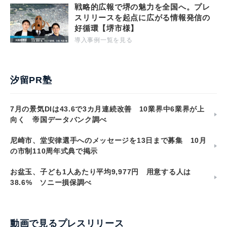
戦略的広報で堺の魅力を全国へ。プレ
スリリースを起点に広がる情報発信の
好循環【堺市様】
導入事例一覧を見る
汐留PR塾
7月の景気DIは43.6で3カ月連続改善 10業界中6業界が上
向く 帝国データバンク調べ
尼崎市、堂安律選手へのメッセージを13日まで募集 10月
の市制110周年式典で掲示
お盆玉、子ども1人あたり平均9,977円 用意する人は
38.6% ソニー損保調べ
動画で見るプレスリリース