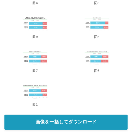
図4
図8
図9
図5
図7
図6
図1
画像を一括してダウンロード