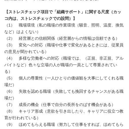
【ストレスチェック項目で「組織サポート」に関する尺度（カッ
コ内は、ストレスチェックでの設問）】
（1） 職場環境（私の職場の作業環境（騒音、照明、温度、換気
など）はよくない）
（2） 経営層との信頼関係（経営層からの情報は信頼できる）
（3） 変化への対応（職場や仕事で変化があるときには、従業員
の意見が聞かれている）
（4） 多様な労働者への対応（職場では、（正規、非正規、アル
バイトなど）色々な立場の人が職場の一員として尊重されてい
る）
（5） 個人の尊重性（一人ひとりの価値観を大事にしてくれる職
場だ）
（6） 失敗を認める職場（失敗しても挽回するチャンスがある職
場だ）
（7） 成長の機会（仕事で自分の長所をのばす機会がある）
（8） キャリア形成（意欲を引き出したり、キャリアに役立つ教
育が行われている）
（9） ほめてもらえる職場（努力して仕事をすれば、ほめてもら