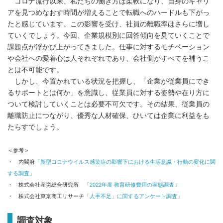
コロナ流行以来、私たちの働き方は柔軟になり、自身のキャリ
アを見つめなおす時間が増えることで転職へのハードルも下がっ
たと感じています。この影響を受け、社員の離職率はさらに増し
ていくでしょう。今回、企業規模別に回答傾向を見ていくことで
課題点が浮かび上がってきました。仕事に対するモチベーション
や会社への愛着心は人それぞれであり、会社側がすべてを補うこ
とは不可能です。
しかし、今置かれている状況を把握し、「企業が従業員にでき
るサポートとは何か」を意識し、従業員に対する姿勢や在り方に
ついて検討していくことは必要不可欠です。その結果、従業員の
離職防止につながり、優秀な人材確保、ひいては企業に利益をも
たらすでしょう。
＜参考＞
・ 内閣府
「新型コロナウイルス感染症の影響下における生活意識・行動の変化に関
する調査」
・ 株式会社産労総合研究所
「
2022年度 教育研修費用の実態調査」
・ 株式会社東京商工リサーチ
「人手不足」に関するアンケート調査」
調査対象