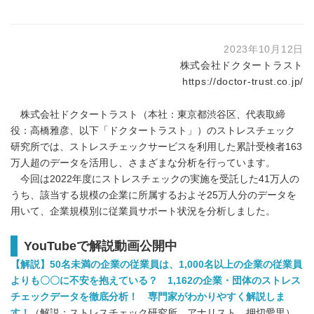
2023年10月12日
株式会社ドクタートラスト
https://doctor-trust.co.jp/
株式会社ドクタートラスト（本社：東京都渋谷区、代表取締
役：高橋雅彦、以下「ドクタートラスト」）のストレスチェック
研究所では、ストレスチェックサービスを利用した累計受検者163
万人超のデータを活用し、さまざまな分析を行っています。
今回は2022年度にストレスチェックの実施を受託した41万人の
うち、該当する規模の企業に所属するおよそ25万人分のデータを
用いて、企業規模別に従業員サポート状況を分析しました。
YouTubeで解説動画公開中
【解説】
50
名未満の企業の従業員は、
1,000
名以上の企業の従業員
よりも〇〇に不安を抱えている？
1,162
の企業・団体のストレス
チェックデータを徹底分析！ 専門家がわかりやすく解説しま
す！
（解説：ストレスチェック研究所 アナリスト 押切愛里）