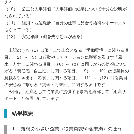
える）
（10） 公正な人事評価（人事評価の結果について十分な説明が
なされている）
（11） 経済・地位報酬（自分の仕事に見合う給料やボーナスを
もらっている）
（12） 安定報酬（職を失う恐れがある）
上記のうち（1）は働く上で土台となる「労働環境」に関わる項
目、（2）～（5）は行動やモチベーションに影響を及ぼす「風
土・方針」に関わる項目、（6）～（8）は周りからの信頼につな
がる「責任感・自主性」に関する項目、（9）～（10）は従業員の
意欲を引き出す「称賛」に関する項目、（11）～（12）は従業員
の安心感に繋がる「賃金・将来性」に関する項目です。
今回は、組織として従業員に提供する事柄を総称して「組織サ
ポート」と位置づけています。
結果概要
1. 規模の小さい企業（従業員数50名未満）のほう