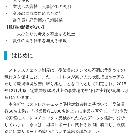
・ 業績への賞賛、人事評価の説明
・ 業務の達成度に応じた給与
・ 従業員と経営層の信頼関係
【規模の影響がない】
・ 一人ひとりの考えを尊重する風土
・ 責任のある仕事を与える環境
はじめに
ストレスチェック制度は、従業員のメンタル不調の予防やその
気付きを促すこと、また、ストレスが高い人の状況把握やケアを
通して職場環境改善に取り組むことを目的として制定され、2015
年12月以降、従業員数50名以上の事業場で年1回の実施が義務づけ
られています。
本分析ではストレスチェック受検対象者数に基づいて「従業員
数50名未満」「従業員数1,000名以上」に企業を区分し、当該企業
で実際にストレスチェックを受検された方のデータを集計、分析
しています。今回は、組織サポートに関わる設問に着目し、規模
別に組織サポートの違いについて算出を試みました。