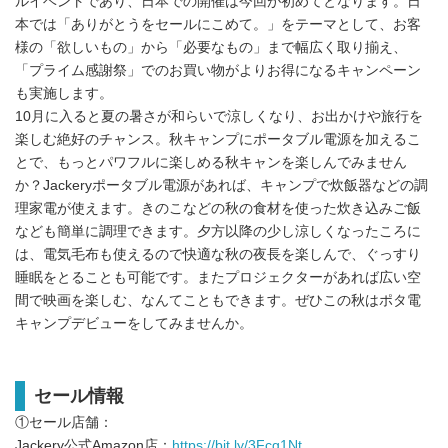
ルイベントであり、日本での開催は今回が初めてとなります。日
本では「ありがとうをセールにこめて。」をテーマとして、お客
様の「欲しいもの」から「必要なもの」まで幅広く取り揃え、
「プライム感謝祭」でのお買い物がよりお得になるキャンペーン
も実施します。
10月に入ると夏の暑さが和らいで涼しくなり、お出かけや旅行を
楽しむ絶好のチャンス。秋キャンプにポータブル電源を加えるこ
とで、もっとパワフルに楽しめる秋キャンを楽しんでみません
か？Jackeryポータブル電源があれば、キャンプで炊飯器などの調
理家電が使えます。きのこなどの秋の食材を使った炊き込みご飯
なども簡単に調理できます。夕方以降の少し涼しくなったころに
は、電気毛布も使えるので快適な秋の夜長を楽しんで、ぐっすり
睡眠をとることも可能です。またプロジェクターがあれば広い空
間で映画を楽しむ、なんてこともできます。ぜひこの秋はポタ電
キャンプデビューをしてみませんか。
セール情報
①セール店舗：
Jackery公式Amazon店：
https://bit.ly/3Fcg1Nt