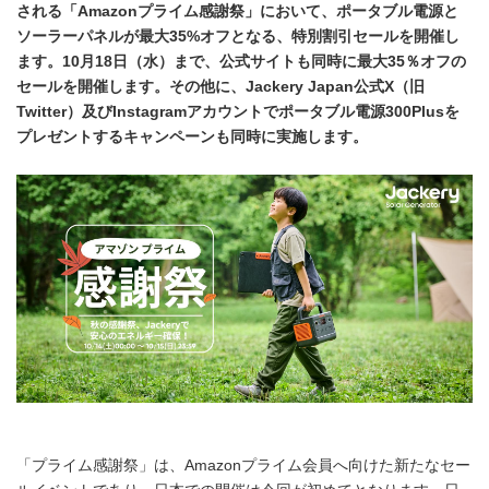
される「
Amazon
プライム感謝祭」において、ポータブル電源と
ソーラーパネルが最大
35%
オフとなる、特別割引セールを開催し
ます。
10
月
18
日（水）
まで
、公式サイトも同時に最大
35
％オフの
セールを
開催し
ます。その他に、
Jackery Japan
公式
X
（旧
Twitter
）及び
Instagram
アカウントでポータブル電源
300Plus
を
プレゼントするキャンペーンも同時に実施します。
「プライム感謝祭」は、Amazonプライム会員へ向けた新たなセー