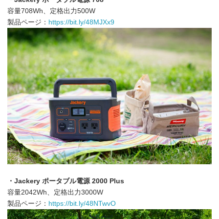
容量708Wh、定格出力500W
製品ページ：
https://bit.ly/48MJXx9
・Jackery ポータブル電源 2000 Plus
容量2042Wh、定格出力3000W
製品ページ：
https://bit.ly/48NTwvO