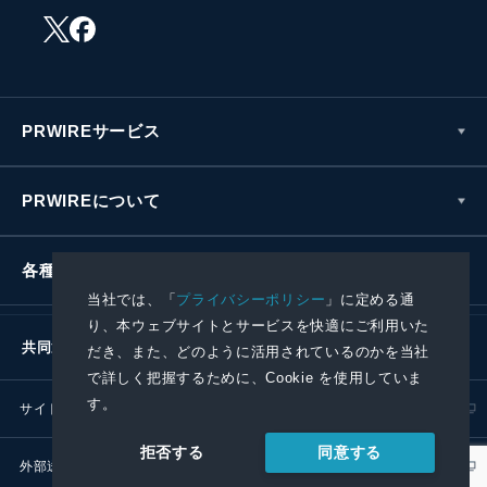
PRWIREサービス
PRWIREについて
各種お問い合わせ
当社では、「
プライバシーポリシー
」に定める通
り、本ウェブサイトとサービスを快適にご利用いた
共同通信社グループ
だき、また、どのように活用されているのかを当社
で詳しく把握するために、Cookie を使用していま
す。
サイトポリシー
プライバシーポリシー
同意する
拒否する
外部送信ポリシー
プレスリリース取扱基準