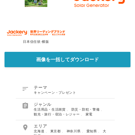
日本信任状-横版
画像を一括してダウンロード

テーマ
キャンペーン・プレゼント

ジャンル
生活用品・生活雑貨
、
防災・防犯・警備
、
観光・旅行・宿泊・レジャー
、
家電

エリア
北海道
、
東京都
、
神奈川県
、
愛知県
、
大