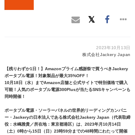
2023年10月13日
株式会社Jackery Japan
【残りわずか
1
日！
】
Amazon
プライム感謝祭
で買うべき
Jackery
ポータブル電源
！
対象製品
が最大
35%OFF
！
10
月
18
日（水）まで
Amazon
店舗と公式サイトで特別価格で購入
可能！人気のポータブル電源
300Plus
が当たる
SNS
キャンペーンも
同時開催！
ポータブル電源・ソーラーパネルの世界的リーディングカンパニ
ー・
Jackery
の日本法人である株式会社
Jackery Japan
（代表取締
役：水嶋雅貴／所在地：東京都港区）は、
2023
年月
10
月
14
日
（土）
0
時から
15
日（日）
23
時
59
分までの
48
時間にわたって開催