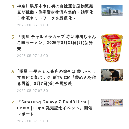
4
神奈川県厚木市に初の自社運営型物流拠
点が稼働～住宅資材物流を集約・効率化
し物流ネットワークを最適化～
2026.08.06 13:00
5
「明星 チャルメラカップ 赤い味噌ちゃん
こ味ラーメン」2026年8月31日(月)新発
売
2026.08.07 13:00
6
｢明星 一平ちゃん夜店の焼そば 袋 からし
マヨ付 5食パック｣新TV-CM『袋めんを作
る男篇』8月7日(金)全国放映
2026.08.07 07:30
7
『Samsung Galaxy Z Fold8 Ultra｜
Fold8｜Flip8 発売記念イベント』開催
レポート
2026.08.07 15:00