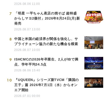
2026.08.06 11:00
7
「明星 一平ちゃん夜店の焼そば 超特盛
からしマヨ2個付」2026年8月24日(月)新
発売
2026.08.07 13:00
8
中国と米国の経済界が関係を強化し、サ
プライチェーン協力の新たな機会を模索
2026.08.07 10:00
9
ISHCMCの2026年卒業生、2人がIBで満
点、学年平均34.5点
2026.08.06 15:40
10
『UQUEEN』シリーズ新TVCM「隣国の
王子」篇 2026年7月1日（水）からオン
エア開始
2026.07.01 00:00