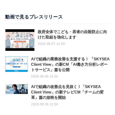
動画で見るプレスリリース
政府全体でこども・若者の自殺防止に向
けた取組を強化します
2026.08.07 14:00
AIで組織の業務改善を支援する！ 「SKYSEA
Client View」の新CM「AI働き方分析レポー
トサービス」篇を公開
2026.08.06 11:04
AIで組織の改善点を見抜く！「SKYSEA
Client View」の新テレビCM「チームの変
革」篇の放映を開始
2026.08.06 11:04