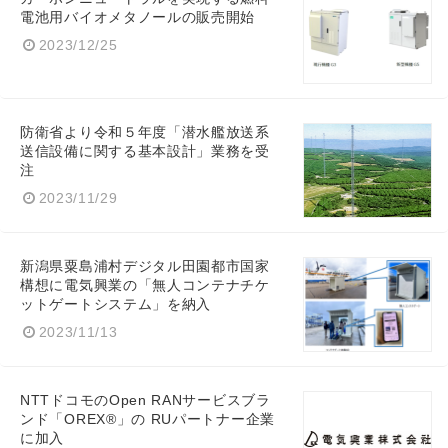
電池用バイオメタノールの販売開始
2023/12/25
防衛省より令和５年度「潜水艦放送系
送信設備に関する基本設計」業務を受
注
2023/11/29
新潟県粟島浦村デジタル田園都市国家
構想に電気興業の「無人コンテナチケ
ットゲートシステム」を納入
2023/11/13
NTTドコモのOpen RANサービスブラ
ンド「OREX®」の RUパートナー企業
に加入