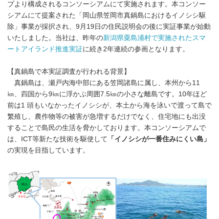
プより構成されるコンソーシアムにて実施されます。本コンソー
シアムにて提案された「岡山県笠岡市真鍋島におけるイノシシ駆
除」事業が採択され、9月19日の住民説明会の後に実証事業が始動
いたしました。当社は、昨年の
新潟県粟島浦村で実施されたスマ
ートアイランド推進実証
に続き2年連続の参画となります。
【真鍋島で本実証調査が行われる背景】
真鍋島は、瀬戸内海中部にある笠岡諸島に属し、本州から11
㎞、四国から9㎞に浮かぶ周囲7.5㎞の小さな離島です。10年ほど
前は1 頭もいなかったイノシシが、本⼟から海を泳いで渡って島で
繁殖し、農作物等の被害が急増するだけでなく、住宅地にも出没
することで島⺠の⽣活を脅かしております。本コンソーシアムで
は、ICT等新たな技術を駆使して
「イノシシが一番住みにくい島」
の実現を目指しています。