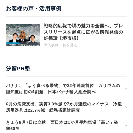
お客様の声・活用事例
戦略的広報で堺の魅力を全国へ。プレ
スリリースを起点に広がる情報発信の
好循環【堺市様】
導入事例一覧を見る
汐留PR塾
バナナ、「よく食べる果物」で22年連続首位 カリウムの
認知度は初の4割超 日本バナナ輸入組合調べ
6月の消費支出、実質3.3%減で7か月連続のマイナス 冷暖
房用器具は22.7%減 総務省家計調査
きょう8月7日は立秋 西日本は1か月平均気温「高い」確
率60％