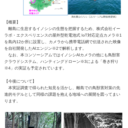
【概要】
離島に生息するイノシシの生態を把握するため、株式会社イー
ラボ・エクスペリエンスの屋外型乾電池式 IoT対応定点カメラ※1
を島内12か所に設置し、カメラから携帯電話網で伝送された映像
を自社開発したAIエンジン※2で解析します。
なお、本コンソーシアムではイノシシAIカメラの他にも鳥獣害
クラウドシステム、ハンティングドローン※3による「巻き狩り
※4」の実証も予定されています。
【今後について】
本実証調査で得られた知見を活かし、離島での鳥獣害対策の先
進的モデルとして同様の課題を抱える地域への展開を図ってまい
ります。