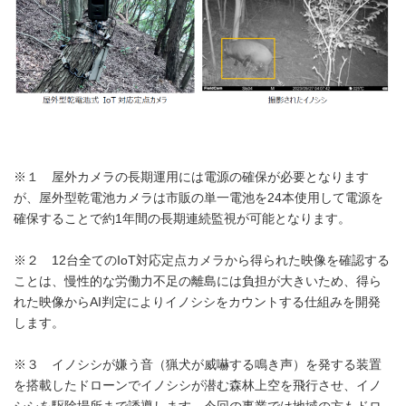
※１ 屋外カメラの長期運用には電源の確保が必要となります
が、屋外型乾電池カメラは市販の単一電池を24本使用して電源を
確保することで約1年間の長期連続監視が可能となります。
※２ 12台全てのIoT対応定点カメラから得られた映像を確認する
ことは、慢性的な労働力不足の離島には負担が大きいため、得ら
れた映像からAI判定によりイノシシをカウントする仕組みを開発
します。
※３ イノシシが嫌う音（猟犬が威嚇する鳴き声）を発する装置
を搭載したドローンでイノシシが潜む森林上空を飛行させ、イノ