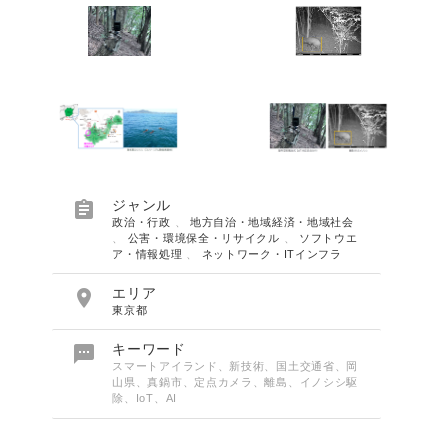

ジャンル
政治・行政
、
地方自治・地域経済・地域社会
、
公害・環境保全・リサイクル
、
ソフトウエ
ア・情報処理
、
ネットワーク・ITインフラ

エリア
東京都

キーワード
スマートアイランド、新技術、国土交通省、岡
山県、真鍋市、定点カメラ、離島、イノシシ駆
除、IoT、AI