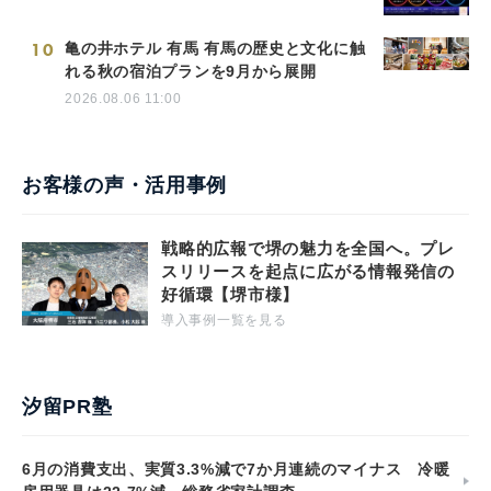
10
亀の井ホテル 有馬 有馬の歴史と文化に触
れる秋の宿泊プランを9月から展開
2026.08.06 11:00
お客様の声・活用事例
戦略的広報で堺の魅力を全国へ。プレ
スリリースを起点に広がる情報発信の
好循環【堺市様】
導入事例一覧を見る
汐留PR塾
6月の消費支出、実質3.3%減で7か月連続のマイナス 冷暖