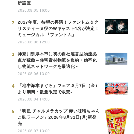
所設置
2026.08.05 16:00
2
2027年夏、待望の再演！ファントム＆ク
リスティーヌ役のWキャスト4名が決定！
ミュージカル 『ファントム』
2026.08.06 12:00
3
神奈川県厚木市に初の自社運営型物流拠
点が稼働～住宅資材物流を集約・効率化
し物流ネットワークを最適化～
2026.08.06 13:00
4
「地中海本まぐろ」フェア-8月7日（金）
より期間・数量限定で販売-
2026.08.04 14:00
5
「明星 チャルメラカップ 赤い味噌ちゃん
こ味ラーメン」2026年8月31日(月)新発
売
2026.08.07 13:00