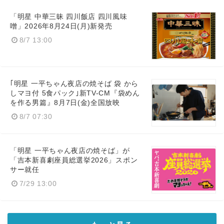
「明星 中華三昧 四川飯店 四川風味
噌」2026年8月24日(月)新発売
8/7 13:00
｢明星 一平ちゃん夜店の焼そば 袋 から
しマヨ付 5食パック｣新TV-CM『袋めん
を作る男篇』8月7日(金)全国放映
8/7 07:30
「明星 一平ちゃん夜店の焼そば」が
「吉本新喜劇座員総選挙2026」スポン
サー就任
7/29 13:00