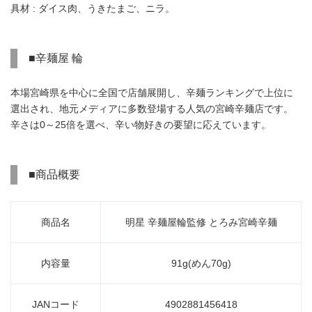
具材 : ダイス肉、うきたまご、ニラ。
■辛麺屋 輪
本場宮崎県を中心に全国で店舗展開し、辛麺ランキングで上位に
選出され、地元メディアに多数登場する人気の宮崎辛麺店です。
辛さは0～25倍を選べ、辛い物好きの要望に応えています。
■商品概要
商品名
明星 辛麺屋輪監修 とろみ宮崎辛麺
内容量
91g(めん70g)
JANコード
4902881456418