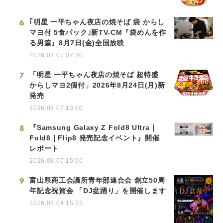
6
｢明星 一平ちゃん夜店の焼そば 袋 からし
マヨ付 5食パック｣新TV-CM『袋めんを作
る男篇』8月7日(金)全国放映
2026.08.07 07:30
7
「明星 一平ちゃん夜店の焼そば 超特盛
からしマヨ2個付」2026年8月24日(月)新
発売
2026.08.07 13:00
8
『Samsung Galaxy Z Fold8 Ultra｜
Fold8｜Flip8 発売記念イベント』開催
レポート
2026.08.07 15:00
9
富山県商工会議所青年部連合会 創立50周
年記念祝賀会 「DJ盆踊り」を開催します
2026.08.04 15:25