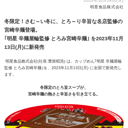
2023年10月24日(火)
明星食品株式会社
冬限定！さむ～い冬に、とろ～り辛旨な名店監修の
宮崎辛麺登場。
｢明星 辛麺屋輪監修 とろみ宮崎辛麺｣ を
2023
年
11
月
13
日
(
月
)
に新発売
明星食品株式会社(社長:豊留昭浩) は、カップめん｢明星 辛麺屋輪
監修 とろみ宮崎辛麺｣を、2023年11月13日(月) に全国で新発売し
ます。
冬限定のとろ旨スープが、
宮崎辛麺の熱さと辛旨さを引き立てる。