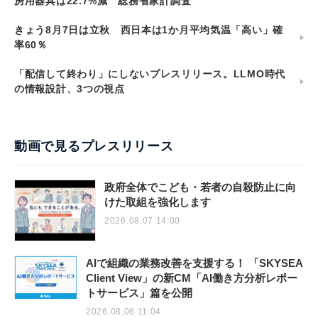
房用器具は22.7%減 総務省家計調査
きょう8月7日は立秋 西日本は1か月平均気温「高い」確
率60％
「配信して終わり」にしないプレスリリース。LLMO時代
の情報設計、3つの視点
動画で見るプレスリリース
政府全体でこども・若者の自殺防止に向
けた取組を強化します
2026.08.07 14:00
AIで組織の業務改善を支援する！ 「SKYSEA
Client View」の新CM「AI働き方分析レポー
トサービス」篇を公開
2026.08.06 11:04