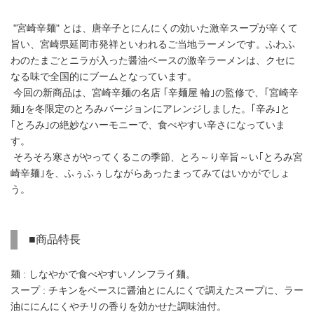
"宮崎辛麺" とは、唐辛子とにんにくの効いた激辛スープが辛くて
旨い、宮崎県延岡市発祥といわれるご当地ラーメンです。ふわふ
わのたまごとニラが入った醤油ベースの激辛ラーメンは、クセに
なる味で全国的にブームとなっています。
今回の新商品は、宮崎辛麺の名店 ｢辛麺屋 輪｣の監修で、｢宮崎辛
麺｣を冬限定のとろみバージョンにアレンジしました。｢辛み｣と
｢とろみ｣の絶妙なハーモニーで、食べやすい辛さになっていま
す。
そろそろ寒さがやってくるこの季節、とろ～り辛旨～い｢とろみ宮
崎辛麺｣を、ふぅふぅしながらあったまってみてはいかがでしょ
う。
■商品特長
麺 : しなやかで食べやすいノンフライ麺。
スープ : チキンをベースに醤油とにんにくで調えたスープに、ラー
油ににんにくやチリの香りを効かせた調味油付。