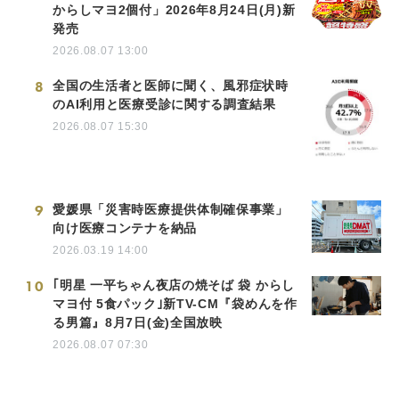
からしマヨ2個付」2026年8月24日(月)新
発売
2026.08.07 13:00
8
全国の生活者と医師に聞く、風邪症状時
のAI利用と医療受診に関する調査結果
2026.08.07 15:30
9
愛媛県「災害時医療提供体制確保事業」
向け医療コンテナを納品
2026.03.19 14:00
10
｢明星 一平ちゃん夜店の焼そば 袋 からし
マヨ付 5食パック｣新TV-CM『袋めんを作
る男篇』8月7日(金)全国放映
2026.08.07 07:30