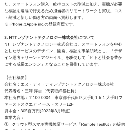
た、スマートフォン購入・維持コストの削減に加え、実機が必要
な検証を遠隔で行えるため担当者のリモートワークも実現。コス
ト削減と新しい働き方の両面へ貢献します。
※ iPhoneはApple inc.の登録商標です。
3. NTTレゾナントテクノロジー株式会社について
NTTレゾナントテクノロジー株式会社は、スマートフォンを中⼼
としたサービスのデザイン、開発、検証を事業領域とし、「デザ
イン思考＋リーン＋アジャイル」を駆使して「ヒトと社会を豊か
にする成⻑エンジン」となることを⽬指しています。
【会社概要】
会社名：エヌ・ティ・ティレゾナントテクノロジー株式会社
代表者名：三澤 淳志（代表取締役社長）
本社所在地：〒100-0004 東京都千代田区大手町1-5-1 大手町フ
ァーストスクエア イーストタワー12F
資本金：305百万円(2022年3月時点)
事業内容：
① クラウド型スマホ実機検証サービス「Remote TestKit」の提供