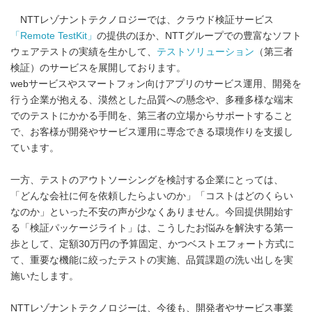
NTTレゾナントテクノロジーでは、クラウド検証サービス
「
Remote TestKit」
の提供のほか、NTTグループでの豊富なソフト
ウェアテストの実績を生かして、
テストソリューション
（第三者
検証）のサービスを展開しております。
webサービスやスマートフォン向けアプリのサービス運用、開発を
行う企業が抱える、漠然とした品質への懸念や、多種多様な端末
でのテストにかかる手間を、第三者の立場からサポートすること
で、お客様が開発やサービス運用に専念できる環境作りを支援し
ています。
一方、テストのアウトソーシングを検討する企業にとっては、
「どんな会社に何を依頼したらよいのか」「コストはどのくらい
なのか」といった不安の声が少なくありません。今回提供開始す
る「検証パッケージライト」は、こうしたお悩みを解決する第一
歩として、定額30万円の予算固定、かつベストエフォート方式に
て、重要な機能に絞ったテストの実施、品質課題の洗い出しを実
施いたします。
NTTレゾナントテクノロジーは、今後も、開発者やサービス事業