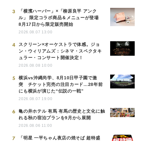
3
「横濱ハーバー」×「柳原良平 アンク
ル」 限定コラボ商品＆メニューが登場
8月17日から限定販売開始
2026.08.07 13:00
4
スクリーン×オーケストラで体感。ジョ
ン・ウィリアムズ：シネマ・スペクタキ
ュラー・コンサート開催決定！
2026.08.08 10:00
5
横浜vs沖縄尚学、8月10日甲子園で激
突 チケット完売の注目カード…28年前
にも横浜が演じた“伝説の一戦”
2026.08.07 19:00
6
亀の井ホテル 有馬 有馬の歴史と文化に触
れる秋の宿泊プランを9月から展開
2026.08.06 11:00
7
「明星 一平ちゃん夜店の焼そば 超特盛