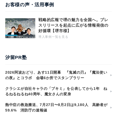
お客様の声・活用事例
戦略的広報で堺の魅力を全国へ。プレ
スリリースを起点に広がる情報発信の
好循環【堺市様】
導入事例一覧を見る
汐留PR塾
2026阿波おどり、あす11日開幕 『鬼滅の刃』『魔法使い
の夜』とコラボ 会場6か所でスタンプラリー
クラシエが自社キャラの「ブキミ」を公表してから1年 ね
るねるねるね40周年、魔女さんの変身
熱中症の救急搬送、7月27日〜8月2日は9,180人 高齢者が
59.6% 消防庁の速報値