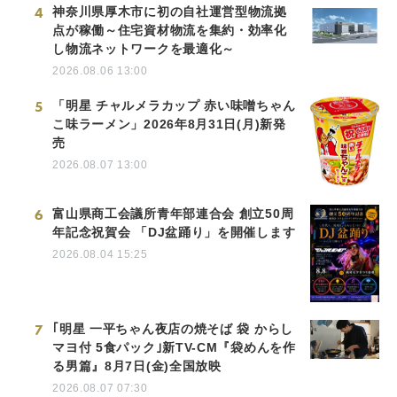
4
神奈川県厚木市に初の自社運営型物流拠
点が稼働～住宅資材物流を集約・効率化
し物流ネットワークを最適化～
2026.08.06 13:00
5
「明星 チャルメラカップ 赤い味噌ちゃん
こ味ラーメン」2026年8月31日(月)新発
売
2026.08.07 13:00
6
富山県商工会議所青年部連合会 創立50周
年記念祝賀会 「DJ盆踊り」を開催します
2026.08.04 15:25
7
｢明星 一平ちゃん夜店の焼そば 袋 からし
マヨ付 5食パック｣新TV-CM『袋めんを作
る男篇』8月7日(金)全国放映
2026.08.07 07:30