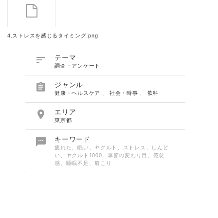
4.ストレスを感じるタイミング.png

テーマ
調査・アンケート

ジャンル
健康・ヘルスケア
、
社会・時事
、
飲料

エリア
東京都

キーワード
疲れた、眠い、ヤクルト、ストレス、しんど
い、ヤクルト1000、季節の変わり目、倦怠
感、睡眠不足、肩こり