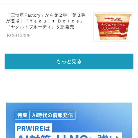
English
「三つ星Factory」から第２弾・第３弾
が登場！『Ｙａｋｕｌｔ Ｄｏｌｃｅ』
『ヤクルトフルーティ』を新発売
2013/9/5
もっと見る