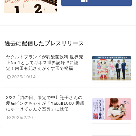
過去に配信したプレスリリース
ヤクルトブランドが乳酸菌飲料 世界売
上No.1としてギネス世界記録™に認
定！内田有紀さんがくす玉で祝福！
2025/10/14
2/22「猫の日」限定で中川翔子さんの
愛猫ピンクちゃんが「Yakult1000 睡眠
にゃーけてぃんぐ室長」に就任
2025/2/20