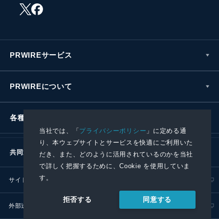
PRWIREサービス
PRWIREについて
各種お問い合わせ
当社では、「
プライバシーポリシー
」に定める通
り、本ウェブサイトとサービスを快適にご利用いた
共同通信社グループ
だき、また、どのように活用されているのかを当社
で詳しく把握するために、Cookie を使用していま
す。
サイトポリシー
プライバシーポリシー
同意する
拒否する
外部送信ポリシー
プレスリリース取扱基準