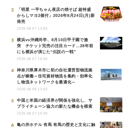
2
「明星 一平ちゃん夜店の焼そば 超特盛
からしマヨ2個付」2026年8月24日(月)新
発売
2026.08.07 13:00
3
横浜vs沖縄尚学、8月10日甲子園で激
突 チケット完売の注目カード…28年前
にも横浜が演じた“伝説の一戦”
2026.08.07 19:00
4
神奈川県厚木市に初の自社運営型物流拠
点が稼働～住宅資材物流を集約・効率化
し物流ネットワークを最適化～
2026.08.06 13:00
5
中国と米国の経済界が関係を強化し、サ
プライチェーン協力の新たな機会を模索
2026.08.07 10:00
6
亀の井ホテル 有馬 有馬の歴史と文化に触