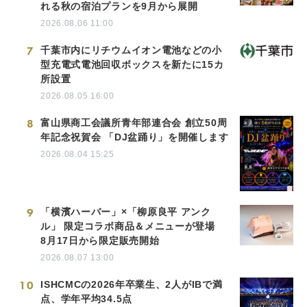
れる秋の宿泊プランを9月から展開
2026.08.06 11:00
7
千葉市内にリチウムイオン電池などの小
型充電式電池回収ボックスを新たに15カ
所設置
2026.08.05 16:00
8
富山県商工会議所青年部連合会 創立50周
年記念祝賀会 「DJ盆踊り」を開催します
2026.08.04 15:25
9
「横濱ハーバー」×「柳原良平 アンク
ル」 限定コラボ商品＆メニューが登場
8月17日から限定販売開始
2026.08.07 13:00
10
ISHCMCの2026年卒業生、2人がIBで満
点、学年平均34.5点