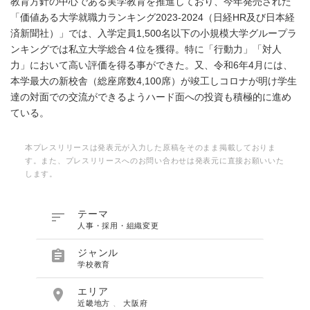
教育方針の中心である実学教育を推進しており、今年発売された
「価値ある大学就職力ランキング2023-2024（日経HR及び日本経
済新聞社）」では、入学定員1,500名以下の小規模大学グループラ
ンキングでは私立大学総合４位を獲得。特に「行動力」「対人
力」において高い評価を得る事ができた。又、令和6年4月には、
本学最大の新校舎（総座席数4,100席）が竣工しコロナが明け学生
達の対面での交流ができるようハード面への投資も積極的に進め
ている。
本プレスリリースは発表元が入力した原稿をそのまま掲載しておりま
す。また、プレスリリースへのお問い合わせは発表元に直接お願いいた
します。

テーマ
人事・採用・組織変更

ジャンル
学校教育

エリア
近畿地方
、
大阪府