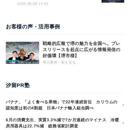
2026.08.06 15:40
お客様の声・活用事例
戦略的広報で堺の魅力を全国へ。プレ
スリリースを起点に広がる情報発信の
好循環【堺市様】
導入事例一覧を見る
汐留PR塾
バナナ、「よく食べる果物」で22年連続首位 カリウムの
認知度は初の4割超 日本バナナ輸入組合調べ
6月の消費支出、実質3.3%減で7か月連続のマイナス 冷暖
房用器具は22.7%減 総務省家計調査