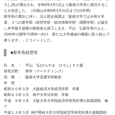
ろし)氏が選出され、令和6年4月1日より阪南大学長に就任するこ
とが決定した。（任期は令和9年3月31日までの3年間）
新学長の選出に伴い、法人部企画課は「阪南大学では令和６年
度、３つの新学部（経営学部・総合情報学部・国際学部）が誕生
し本学最大規模の新校舎も竣工します。平山 弘新学長のもと、
2040年の開学75周年へ向け、新たな大学価値の構築に取り組んで
参ります。」とコメントした。
■新学長経歴等
氏 名 ： 平山 弘(ひらやま ひろし) ６２歳
研究分野： 商学（マーケティング）
現 職 ： 阪南大学流通学部教授
学 歴 ：
昭和６０年３月 大阪経済大学経済学部 卒業
昭和６３年３月 神戸大学法学部 卒業
平成 ９年３月 大阪大学大学院経済学研究科博士前期課程 修
了
平成１３年３月 神戸商科大学大学院経営学研究科博士後期課程