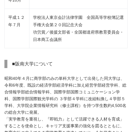
年10月
平成１２
学校法人東京会計法律学園 全国高等学校簿記選
年７月
手権大会第２０回記念大会
功労賞／後援文部省・全国都道府県教育委員会・
日本商工会議所
■阪南大学について
昭和40年４月に商学部のみの単科大学として出発した同大学は、
令和6年度、既設の経済学部経済学科に加え経営学部経営学科、総
合情報学部総合情報学科、国際学部国際コミュニケーション学
科、国際学部国際観光学科の ３学部４学科に改組転換し４学部５
学科、大学院企業情報研究科（修士課程）を持つ学生数約4,500名
の総合大学に発展。
「実学教育を重視し、『即戦力』として活躍できる人材を育成」
することを使命とし、キャリア支援事業の強化を図るとともに、