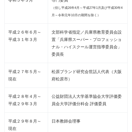
令和５年３月
専門委員
（但し平成26年4月～平成27年1月及び平成30年4
月～令和元年10月の期間を除く）
平成２６年６月～
文部科学省指定／兵庫県教育委員会設
平成３１年３月
置「兵庫県スーパー・プロフェッショ
ナル・ハイスクール運営指導委員会」
委員長
平成２７年５月～
松原ブランド研究会世話人代表（大阪
現在
府松原市）
平成２８年４月～
公益財団法人大学基準協会大学評価委
平成２９年３月
員会大学評価分科会 評価委員
平成２９年８月～
日本教師会理事
現在