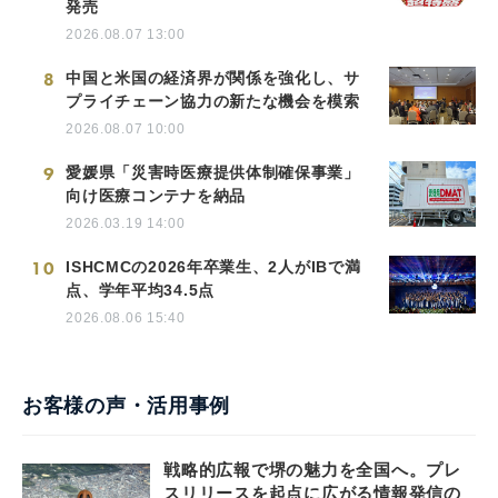
発売
2026.08.07 13:00
8
中国と米国の経済界が関係を強化し、サ
プライチェーン協力の新たな機会を模索
2026.08.07 10:00
9
愛媛県「災害時医療提供体制確保事業」
向け医療コンテナを納品
2026.03.19 14:00
10
ISHCMCの2026年卒業生、2人がIBで満
点、学年平均34.5点
2026.08.06 15:40
お客様の声・活用事例
戦略的広報で堺の魅力を全国へ。プレ
スリリースを起点に広がる情報発信の