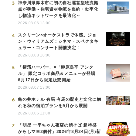
3
神奈川県厚木市に初の自社運営型物流拠
点が稼働～住宅資材物流を集約・効率化
し物流ネットワークを最適化～
2026.08.06 13:00
4
スクリーン×オーケストラで体感。ジョ
ン・ウィリアムズ：シネマ・スペクタキ
ュラー・コンサート開催決定！
2026.08.08 10:00
5
「横濱ハーバー」×「柳原良平 アンク
ル」 限定コラボ商品＆メニューが登場
8月17日から限定販売開始
2026.08.07 13:00
6
亀の井ホテル 有馬 有馬の歴史と文化に触
れる秋の宿泊プランを9月から展開
2026.08.06 11:00
7
「明星 一平ちゃん夜店の焼そば 超特盛
からしマヨ2個付」2026年8月24日(月)新