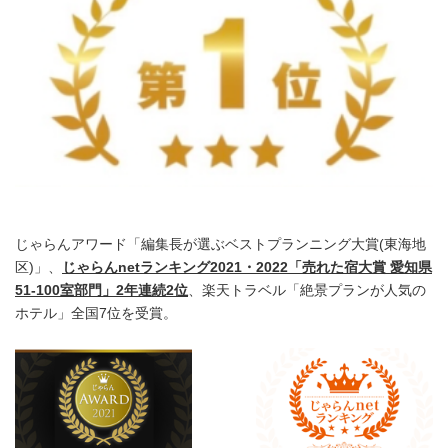
じゃらんアワード「編集長が選ぶベストプランニング大賞(東海地
区)」、
じゃらん
net
ランキング
2021
・
2022
「売れた宿大賞 愛知県
51-100
室部門」
2
年連続
2
位
、楽天トラベル「絶景プランが人気の
ホテル」全国7位を受賞。