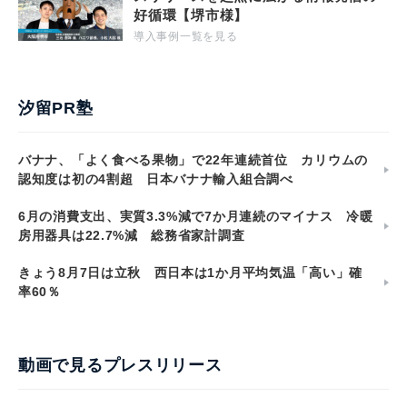
好循環【堺市様】
導入事例一覧を見る
汐留PR塾
バナナ、「よく食べる果物」で22年連続首位 カリウムの
認知度は初の4割超 日本バナナ輸入組合調べ
6月の消費支出、実質3.3%減で7か月連続のマイナス 冷暖
房用器具は22.7%減 総務省家計調査
きょう8月7日は立秋 西日本は1か月平均気温「高い」確
率60％
動画で見るプレスリリース