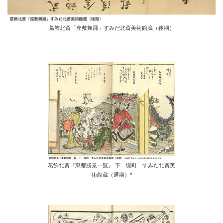
葛飾北斎「座敷舞踊」すみだ北斎美術館蔵（後期）
葛飾北斎『東都勝景一覧』 下 境町 すみだ北斎美
術館蔵（通期）*