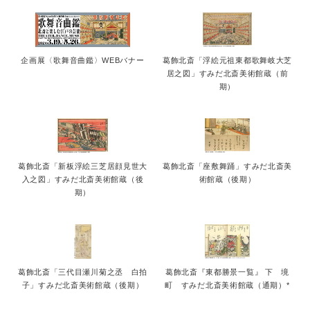
企画展〈歌舞音曲鑑〉WEBバナー
葛飾北斎「浮絵元祖東都歌舞岐大芝
居之図」すみだ北斎美術館蔵（前
期）
葛飾北斎「新板浮絵三芝居顔見世大
葛飾北斎「座敷舞踊」すみだ北斎美
入之図」すみだ北斎美術館蔵（後
術館蔵（後期）
期）
葛飾北斎「三代目瀬川菊之丞 白拍
葛飾北斎『東都勝景一覧』 下 境
子」すみだ北斎美術館蔵（後期）
町 すみだ北斎美術館蔵（通期）*