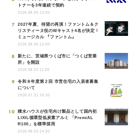
トナーを3年連続で契約
2026.08.05 13:00
7
2027年夏、待望の再演！ファントム＆ク
リスティーヌ役のWキャスト4名が決定！
ミュージカル 『ファントム』
2026.08.06 12:00
8
新たに、茨城県つくば市に「つくば営業
所」を開設
2026.08.03 11:00
9
令和８年度第２回 市営住宅の入居者募集
について
2026.07.31 16:30
10
積水ハウスが住宅向け製品として国内初
LIXIL循環型低炭素アルミ 「PremiAL
R100」を標準採用
2026.08.03 14:30