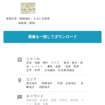
葛飾北斎『踊独稽古』すみだ北斎美
術館蔵（通期）
画像を一括してダウンロード

ジャンル
音楽・演劇・興行・ライブ
、
観光・旅行・宿
泊・レジャー
、
趣味・娯楽
、
芸術・美術・
文学・学問
、
文化施設・社会教育施設

エリア
東北地方
、
関東地方
、
中部・北陸地方
、
近
畿地方
、
四国地方

キーワード
葛飾北斎、歌舞伎、芸能、浮世絵、美術館、ア
ート、舞踊、音曲