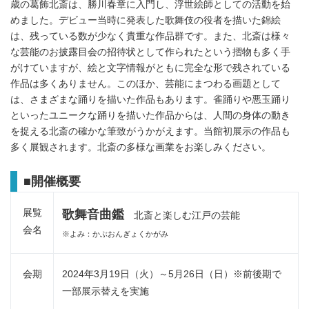
歳の葛飾北斎は、勝川春章に入門し、浮世絵師としての活動を始
めました。デビュー当時に発表した歌舞伎の役者を描いた錦絵
は、残っている数が少なく貴重な作品群です。また、北斎は様々
な芸能のお披露目会の招待状として作られたという摺物も多く手
がけていますが、絵と文字情報がともに完全な形で残されている
作品は多くありません。このほか、芸能にまつわる画題として
は、さまざまな踊りを描いた作品もあります。雀踊りや悪玉踊り
といったユニークな踊りを描いた作品からは、人間の身体の動き
を捉える北斎の確かな筆致がうかがえます。当館初展示の作品も
多く展観されます。北斎の多様な画業をお楽しみください。
■
開催概要
展覧
歌舞音曲鑑
北斎と楽しむ江戸の芸能
会名
※よみ：かぶおんぎょくかがみ
会期
2024年3月19日（火）～5月26日（日）※前後期で
一部展示替えを実施