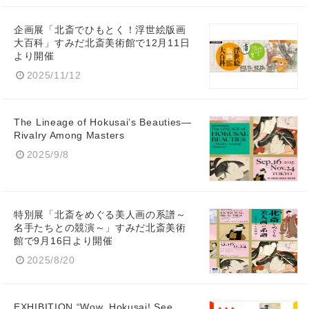
企画展「北斎でひもとく！浮世絵版画
大百科」すみだ北斎美術館で12月11日
より開催
2025/11/12
The Lineage of Hokusai’s Beauties—
Rivalry Among Masters
2025/9/8
特別展「北斎をめぐる美人画の系譜～
名手たちとの競演～」すみだ北斎美術
館で9月16日より開催
2025/8/20
EXHIBITION “Wow, Hokusai! See,