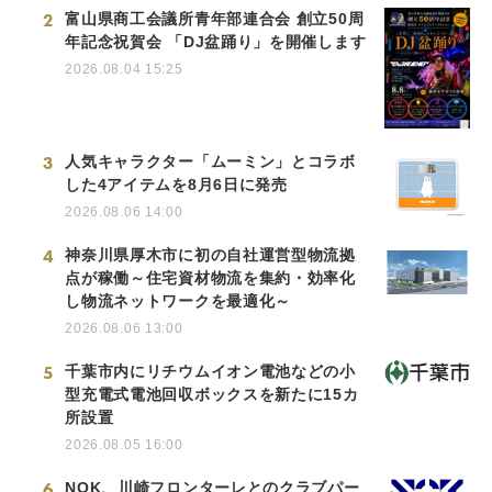
2
富山県商工会議所青年部連合会 創立50周
年記念祝賀会 「DJ盆踊り」を開催します
2026.08.04 15:25
3
人気キャラクター「ムーミン」とコラボ
した4アイテムを8月6日に発売
2026.08.06 14:00
4
神奈川県厚木市に初の自社運営型物流拠
点が稼働～住宅資材物流を集約・効率化
し物流ネットワークを最適化～
2026.08.06 13:00
5
千葉市内にリチウムイオン電池などの小
型充電式電池回収ボックスを新たに15カ
所設置
2026.08.05 16:00
6
NOK、川崎フロンターレとのクラブパー