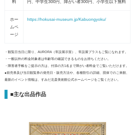
料
円、中学生300円、障がい者300円、小学生以下無料
ホー
https://hokusai-museum.jp/Kabuongyoku/
ムペ
ージ
・観覧日当日に限り、AURORA（常設展示室）、常設展プラスもご覧になれます。
・一般以外の料金対象者は年齢等の確認できるものをお持ちください。
・障害者手帳をご提示の方は、付添の方1名まで障がい者料金でご覧いただけます。
●前売券及び当日観覧券の発売日・販売方法や、各種割引の詳細、団体でのご来館、
最新のイベント情報は、すみだ北斎美術館公式ホームページをご覧ください。
■
主な出品作品