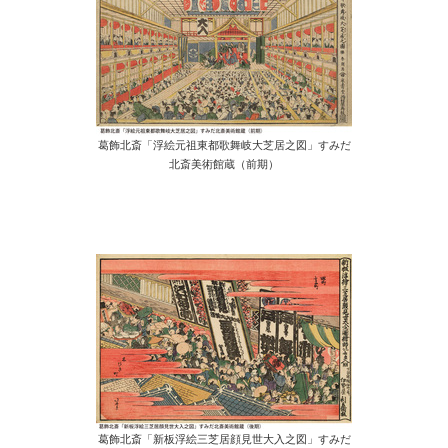
葛飾北斎「浮絵元祖東都歌舞岐大芝居之図」すみだ
北斎美術館蔵（前期）
葛飾北斎「新板浮絵三芝居顔見世大入之図」すみだ