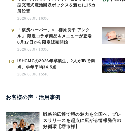
型充電式電池回収ボックスを新たに15カ
所設置
2026.08.05 16:00
9
「横濱ハーバー」×「柳原良平 アンク
ル」 限定コラボ商品＆メニューが登場
8月17日から限定販売開始
2026.08.07 13:00
10
ISHCMCの2026年卒業生、2人がIBで満
点、学年平均34.5点
2026.08.06 15:40
お客様の声・活用事例
戦略的広報で堺の魅力を全国へ。プレ
スリリースを起点に広がる情報発信の
好循環【堺市様】