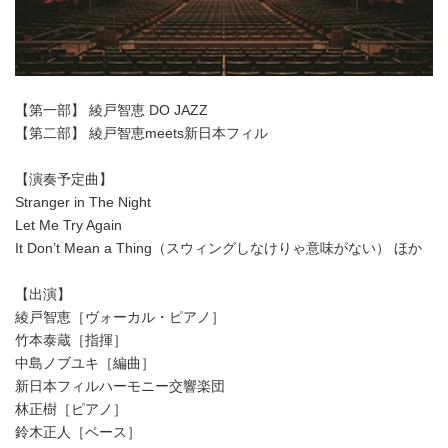
【第一部】 綾戸智恵 DO JAZZ
【第二部】 綾戸智恵meets新日本フィル
【演奏予定曲】
Stranger in The Night
Let Me Try Again
It Don’t Mean a Thing（スウィングしなけりゃ意味がない） ほか
【出演】
綾戸智恵［ヴォーカル・ピアノ］
竹本泰蔵［指揮］
中島ノブユキ［編曲］
新日本フィルハーモニー交響楽団
林正樹［ピアノ］
鈴木正人［ベース］