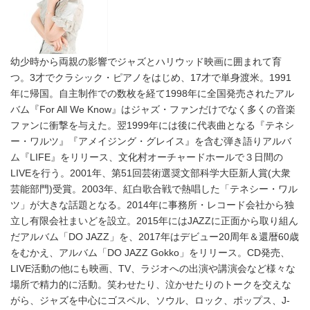
幼少時から両親の影響でジャズとハリウッド映画に囲まれて育
つ。3才でクラシック・ピアノをはじめ、17才で単身渡米。1991
年に帰国。自主制作での数枚を経て1998年に全国発売されたアル
バム『For All We Know』はジャズ・ファンだけでなく多くの音楽
ファンに衝撃を与えた。翌1999年には後に代表曲となる『テネシ
ー・ワルツ』『アメイジング・グレイス』を含む弾き語りアルバ
ム『LIFE』をリリース、文化村オーチャードホールで３日間の
LIVEを行う。2001年、第51回芸術選奨文部科学大臣新人賞(大衆
芸能部門)受賞。2003年、紅白歌合戦で熱唱した「テネシー・ワル
ツ」が大きな話題となる。2014年に事務所・レコード会社から独
立し有限会社まいどを設立。2015年にはJAZZに正面から取り組ん
だアルバム「DO JAZZ」を、2017年はデビュー20周年＆還暦60歳
をむかえ、アルバム「DO JAZZ Gokko」をリリース。CD発売、
LIVE活動の他にも映画、TV、ラジオへの出演や講演会など様々な
場所で精力的に活動。笑わせたり、泣かせたりのトークを交えな
がら、ジャズを中心にゴスペル、ソウル、ロック、ポップス、J-