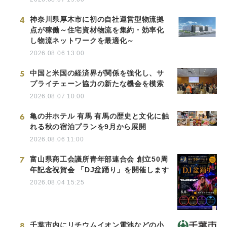
4
神奈川県厚木市に初の自社運営型物流拠
点が稼働～住宅資材物流を集約・効率化
し物流ネットワークを最適化～
2026.08.06 13:00
5
中国と米国の経済界が関係を強化し、サ
プライチェーン協力の新たな機会を模索
2026.08.07 10:00
6
亀の井ホテル 有馬 有馬の歴史と文化に触
れる秋の宿泊プランを9月から展開
2026.08.06 11:00
7
富山県商工会議所青年部連合会 創立50周
年記念祝賀会 「DJ盆踊り」を開催します
2026.08.04 15:25
8
千葉市内にリチウムイオン電池などの小