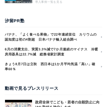
導入事例一覧を見る
汐留PR塾
バナナ、「よく食べる果物」で22年連続首位 カリウムの
認知度は初の4割超 日本バナナ輸入組合調べ
6月の消費支出、実質3.3%減で7か月連続のマイナス 冷暖
房用器具は22.7%減 総務省家計調査
きょう8月7日は立秋 西日本は1か月平均気温「高い」確
率60％
動画で見るプレスリリース
政府全体でこども・若者の自殺防止に向