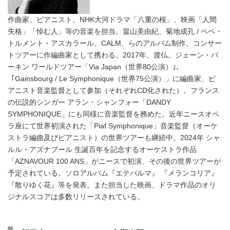
作曲家、ピアニスト。NHK大河ドラマ「八重の桜」、映画「人間
失格」「悼む人」等の音楽を担当。畠山美由紀、菊地成孔 / ペペ・
トルメント・アスカラール、CALM、らのアルバム制作、コンサー
トツアーに作編曲家として携わる。2017年、渡仏。ジェーン・バ
ーキン ワールドツアー「Via Japan（世界80公演）｣、
「Gainsbourg / Le Symphonique（世界75公演）」に編曲家、ピ
アニスト音楽監督として参加（それぞれCD化された）。フランス
の伝説的シンガー アラン・シャンフォー「DANDY
SYMPHONIQUE」にも同様に音楽監督を務めた。近年ニースオペ
ラ座にて世界初演された「Piaf Symphonique」音楽監督（オーケ
ストラ編曲及びピアニスト）の世界ツアーも継続中。2024年 シャ
ルル・アズナブール 生誕百年を記念するオーケストラ作品
「AZNAVOUR 100 ANS」がニースで初演、その後の世界ツアーが
予定されている。ソロアルバム『エテパルマ』 『メランコリア』
『散りゆく花』等を発表。また担当した映画、ドラマ作品のオリ
ジナルスコアは多数リリースされている。