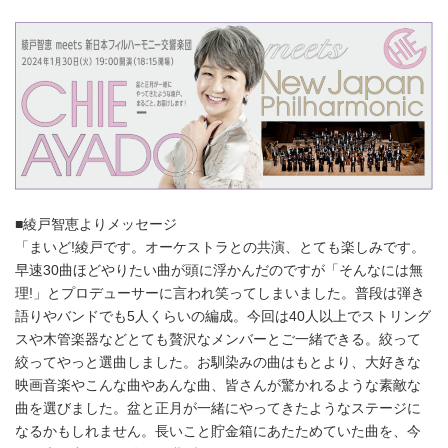
■綾戸智恵よりメッセージ
「まいど!綾戸です。オーケストラとの共演、とても楽しみです。
早速30曲ほどやりたい曲が頭に浮かんだのですが「そんなには無
理!」とプロデューサーに言われ笑ってしまいました。普段は弾き
語りやバンドでも5人くらいの編成。今回は40人以上でストリング
スや木管楽器などとても贅沢なメンバーとご一緒できる。絞って
絞ってやっと選曲しました。お馴染みの曲はもとより、大好きな
映画音楽やこんな曲やあんな曲、皆さんが驚かれるような素敵な
曲を選びました。盆と正月が一緒にやってきたようなステージに
なるかもしれません。⾧いこと貯金箱にあたためていた曲を、今