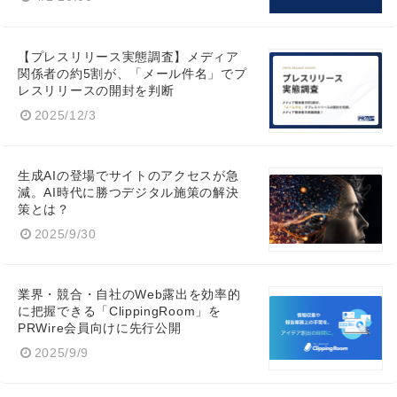
Japanese
【プレスリリース実態調査】メディア
関係者の約5割が、「メール件名」でプ
レスリリースの開封を判断
2025/12/3
English
生成AIの登場でサイトのアクセスが急
減。AI時代に勝つデジタル施策の解決
策とは？
2025/9/30
業界・競合・自社のWeb露出を効率的
に把握できる「ClippingRoom」を
PRWire会員向けに先行公開
2025/9/9