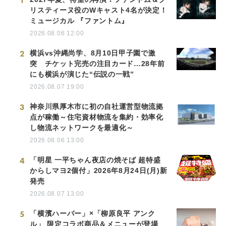
1
リスティーヌ役のWキャスト4名が決定！
ミュージカル 『ファントム』
2026.08.06 12:00
2
横浜vs沖縄尚学、8月10日甲子園で激
突 チケット完売の注目カード…28年前
にも横浜が演じた“伝説の一戦”
2026.08.07 19:00
3
神奈川県厚木市に初の自社運営型物流拠
点が稼働～住宅資材物流を集約・効率化
し物流ネットワークを最適化～
2026.08.06 13:00
4
「明星 一平ちゃん夜店の焼そば 超特盛
からしマヨ2個付」2026年8月24日(月)新
発売
2026.08.07 13:00
5
「横濱ハーバー」×「柳原良平 アンク
ル」 限定コラボ商品＆メニューが登場