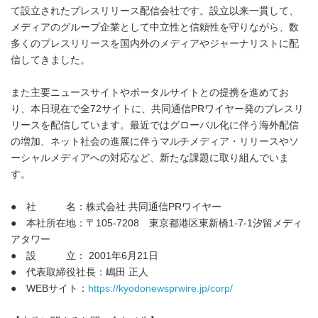
て設立されたプレスリリース配信会社です。設立以来一貫して、
メディアのグループ企業として中立性と信頼性を守りながら、数
多くのプレスリリースを国内外のメディアやジャーナリストに配
信してきました。
また主要ニュースサイトやポータルサイトとの提携を進めてお
り、本日現在で全72サイトに、共同通信PRワイヤー発のプレスリ
リースを配信しています。最近ではグローバル化に伴う海外配信
の増加、ネット社会の進展に伴うマルチメディア・リリースやソ
ーシャルメディアへの対応など、新たな課題に取り組んでいま
す。
● 社 名：株式会社 共同通信PRワイヤー
● 本社所在地：〒105-7208 東京都港区東新橋1-7-1汐留メディ
アタワー
● 設 立： 2001年6月21日
● 代表取締役社長：嶋田 正人
● WEBサイト：
https://kyodonewsprwire.jp/corp/