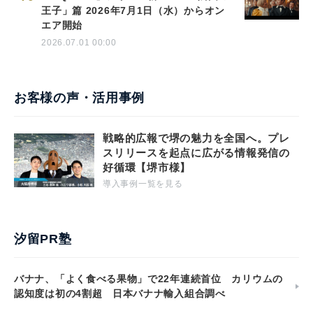
王子」篇 2026年7月1日（水）からオン
エア開始
2026.07.01 00:00
お客様の声・活用事例
戦略的広報で堺の魅力を全国へ。プレ
スリリースを起点に広がる情報発信の
好循環【堺市様】
導入事例一覧を見る
汐留PR塾
バナナ、「よく食べる果物」で22年連続首位 カリウムの
認知度は初の4割超 日本バナナ輸入組合調べ