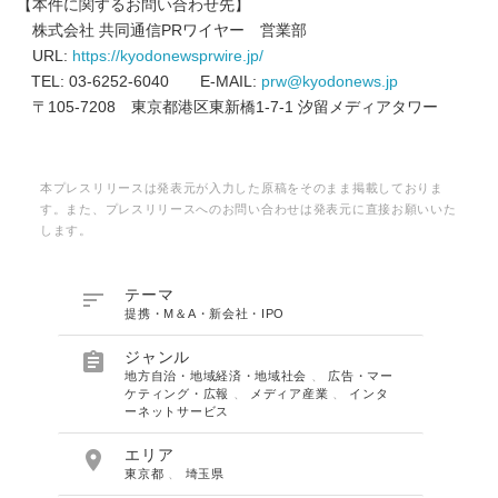
【本件に関するお問い合わせ先】
株式会社 共同通信PRワイヤー 営業部
URL:
https://kyodonewsprwire.jp/
TEL: 03-6252-6040 E-MAIL:
prw@kyodonews.jp
〒105-7208 東京都港区東新橋1-7-1 汐留メディアタワー
本プレスリリースは発表元が入力した原稿をそのまま掲載しておりま
す。また、プレスリリースへのお問い合わせは発表元に直接お願いいた
します。

テーマ
提携・M＆A・新会社・IPO

ジャンル
地方自治・地域経済・地域社会
、
広告・マー
ケティング・広報
、
メディア産業
、
インタ
ーネットサービス

エリア
東京都
、
埼玉県