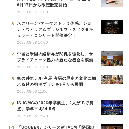
8月17日から限定販売開始
2026.08.07 13:00
6
スクリーン×オーケストラで体感。ジョ
ン・ウィリアムズ：シネマ・スペクタキ
ュラー・コンサート開催決定！
2026.08.08 10:00
7
中国と米国の経済界が関係を強化し、サ
プライチェーン協力の新たな機会を模索
2026.08.07 10:00
8
亀の井ホテル 有馬 有馬の歴史と文化に触
れる秋の宿泊プランを9月から展開
2026.08.06 11:00
9
ISHCMCの2026年卒業生、2人がIBで満
点、学年平均34.5点
2026.08.06 15:40
10
『UQUEEN』シリーズ新TVCM「隣国の