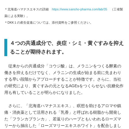
＊北海道ハマナスエキスの詳細
https://www.sansho-pharma.com/lab/35
（三省製
薬による実験）。
＊DKK１の産生促進については、添付資料をご参照ください。
４つの共通成分で、炎症・シミ・黄ぐすみを抑え
ることが期待されます。
従来からの共通成分「コウジ酸」は、メラニンをつくる酵素の
働きを抑えるだけでなく、メラニンの生成が始まる前に先まわり
する早い段階からアプローチすることが特徴です。さらに、当社
の研究により、黄ぐすみの元となるAGEsをつくらせない抗糖化作
用も有していることが明らかになりました。
さらに、「北海道ハマナスエキス」、瞑想を助けるアロマや鎮
痛・消炎薬として活用される「乳香」と呼ばれる樹脂から開発し
た「フランカブランカ」、若返りのハーブともいわれるローズマ
リーから抽出した「ローズマリーエキスホワイト」を配合しまし