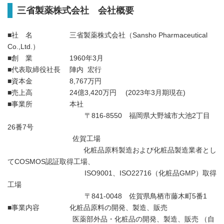
三省製薬株式会社 会社概要
■社 名 三省製薬株式会社（Sansho Pharmaceutical
Co.,Ltd.）
■創 業 1960年3月
■代表取締役社長 陣内 宏行
■資本金 8,767万円
■売上高 24億3,420万円 (2023年3月期現在)
■事業所 本社
〒816-8550 福岡県大野城市大池2丁目
26番7号
佐賀工場
化粧品原料製造および化粧品製造業者とし
てCOSMOS認証取得工場、
ISO9001、ISO22716（化粧品GMP）取得
工場
〒841-0048 佐賀県鳥栖市藤木町5番1
■事業内容 化粧品原料の開発、製造、販売
医薬部外品・化粧品の開発、製造、販売 （自