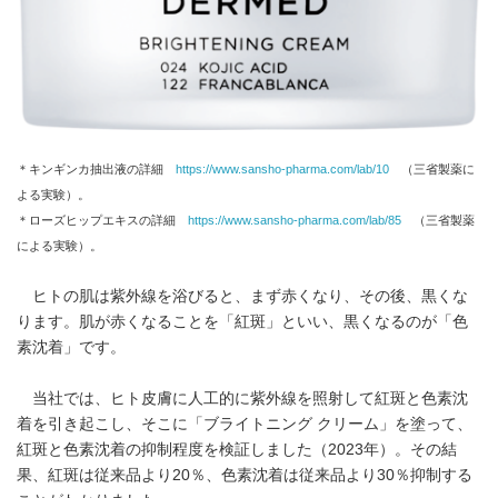
＊キンギンカ抽出液の詳細
https://www.sansho-pharma.com/lab/10
（三省製薬に
よる実験）。
＊ローズヒップエキスの詳細
https://www.sansho-pharma.com/lab/85
（三省製薬
による実験）。
ヒトの肌は紫外線を浴びると、まず赤くなり、その後、黒くな
ります。肌が赤くなることを「紅斑」といい、黒くなるのが「色
素沈着」です。
当社では、ヒト皮膚に人工的に紫外線を照射して紅斑と色素沈
着を引き起こし、そこに「ブライトニング クリーム」を塗って、
紅斑と色素沈着の抑制程度を検証しました（2023年）。その結
果、紅斑は従来品より20％、色素沈着は従来品より30％抑制する