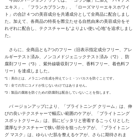
今回のバージョンアップでは、「コウジ酸」に加え「ハマナス
エキス」、「フランカブランカ」、「ローズマリーエキスホワイ
ト」の合計４つの美容成分を共通成分として全商品に配合しまし
た。加えて、各商品の特長を際立たせる自然由来の美容成分をそ
れぞれに配合し、テクスチャーも“よりよい使い心地”を追求しまし
た。
さらに、全商品とも7つのフリー（旧表示指定成分フリー、アレ
ルギーテスト済み、ノンコメドジェニックテスト済み（*2）、防
腐剤フリー（*3）、紫外線吸収剤フリー、香料フリー、着色料フ
リー）を達成しました。
*1：美白とは、メラニンの生成を抑えてシミ・ソバカスを防ぐことです。
*2：全ての方にコメドが生じないわけではありません。
*3：製品の腐敗を防ぐための防腐剤は配合していないことを指します。
バ ージョンアップにより、「ブライトニング クリーム」は、伸
びの良いテクスチャーで幅広い範囲のケアが、「ブライトニング
スポットクリーム」は、肌にピッタリと密着するこっくりとした
濃厚なテクスチャーで狭い部分を狙ったケアが、「ブライトニン
グ マスク」は、ゆらいだ肌を整えるケアが、さらに期待されま