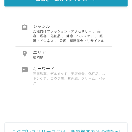

ジャンル
女性向けファッション・アクセサリー
、
美
容・理容・化粧品
、
健康・ヘルスケア
、
経
済・ビジネス
、
公害・環境保全・リサイクル

エリア
福岡県

キーワード
三省製薬、デルメッド、美容成分、化粧品、ス
キンケア、コウジ酸、紫外線、クリーム、パッ
ク
このプレスリリースには、報道機関向けの情報が