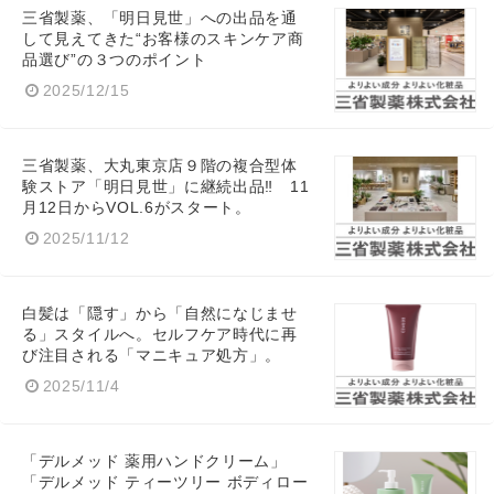
三省製薬、「明日見世」への出品を通
して見えてきた“お客様のスキンケア商
品選び”の３つのポイント
2025/12/15
三省製薬、大丸東京店９階の複合型体
験ストア「明日見世」に継続出品‼ 11
月12日からVOL.6がスタート。
2025/11/12
白髪は「隠す」から「自然になじませ
る」スタイルへ。セルフケア時代に再
び注目される「マニキュア処方」。
2025/11/4
「デルメッド 薬用ハンドクリーム」
「デルメッド ティーツリー ボディロー