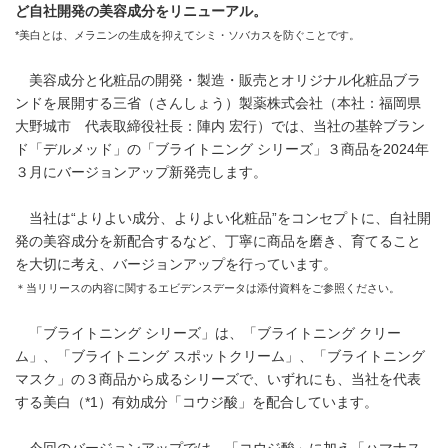
ど自社開発の美容成分をリニューアル。
*美白とは、メラニンの生成を抑えてシミ・ソバカスを防ぐことです。
美容成分と化粧品の開発・製造・販売とオリジナル化粧品ブラ
ンドを展開する三省（さんしょう）製薬株式会社（本社：福岡県
大野城市 代表取締役社長：陣内 宏行）では、当社の基幹ブラン
ド「デルメッド」の「ブライトニング シリーズ」３商品を2024年
３月にバージョンアップ新発売します。
当社は“よりよい成分、よりよい化粧品”をコンセプトに、自社開
発の美容成分を新配合するなど、丁寧に商品を磨き、育てること
を大切に考え、バージョンアップを行っています。
＊当リリースの内容に関するエビデンスデータは添付資料をご参照ください。
「ブライトニング シリーズ」は、「ブライトニング クリー
ム」、「ブライトニング スポットクリーム」、「ブライトニング
マスク」の３商品から成るシリーズで、いずれにも、当社を代表
する美白（*1）有効成分「コウジ酸」を配合しています。