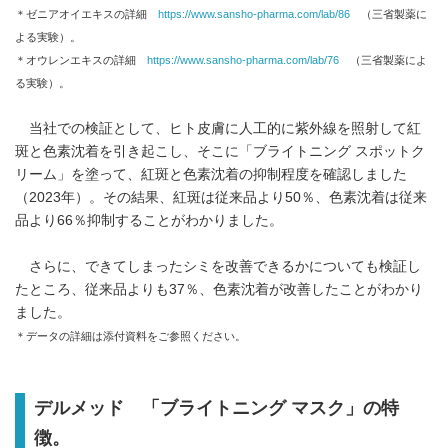
＊ゼニアオイエキスの詳細
https://www.sansho-pharma.com/lab/86
（三省製薬に
よる実験）。
＊オウレンエキスの詳細
https://www.sansho-pharma.com/lab/76
（三省製薬によ
る実験）。
当社での検証として、ヒト皮膚に人工的に紫外線を照射して紅
斑と色素沈着を引き起こし、そこに「ブライトニング スポットク
リーム」を塗って、紅斑と色素沈着の抑制程度を確認しました
（2023年）。その結果、紅斑は従来品より50％、色素沈着は従来
品より66％抑制することがわかりました。
さらに、できてしまったシミを改善できるかについても検証し
たところ、従来品よりも37％、色素沈着が改善したことがわかり
ました。
＊データの詳細は添付資料をご参照ください。
デルメッド 「ブライトニング マスク」の特
徴。