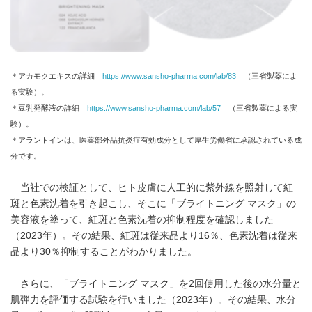
English
＊アカモクエキスの詳細
https://www.sansho-pharma.com/lab/83
（三省製薬によ
る実験）。
＊豆乳発酵液の詳細
https://www.sansho-pharma.com/lab/57
（三省製薬による実
験）。
＊アラントインは、医薬部外品抗炎症有効成分として厚生労働省に承認されている成
分です。
当社での検証として、ヒト皮膚に人工的に紫外線を照射して紅
斑と色素沈着を引き起こし、そこに「ブライトニング マスク」の
美容液を塗って、紅斑と色素沈着の抑制程度を確認しました
（2023年）。その結果、紅斑は従来品より16％、色素沈着は従来
品より30％抑制することがわかりました。
さらに、「ブライトニング マスク」を2回使用した後の水分量と
肌弾力を評価する試験を行いました（2023年）。その結果、水分