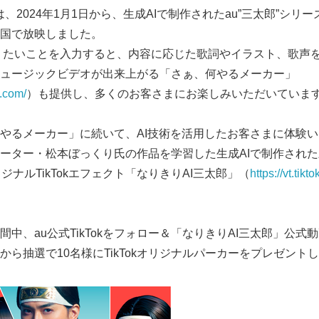
は、2024年1月1日から、生成AIで制作されたau”三太郎”シリ
国で放映しました。
やりたいことを入力すると、内容に応じた歌詞やイラスト、歌声を
ュージックビデオが出来上がる「さぁ、何やるメーカー」
u.com/
）も提供し、多くのお客さまにお楽しみいただいていま
やるメーカー」に続いて、AI技術を活用したお客さまに体験
ーター・松本ぼっくり氏の作品を学習した生成AIで制作され
ジナルTikTokエフェクト「なりきりAI三太郎」（
https://vt.ti
中、au公式TikTokをフォロー＆「なりきりAI三太郎」公式動
から抽選で10名様にTikTokオリジナルパーカーをプレゼント