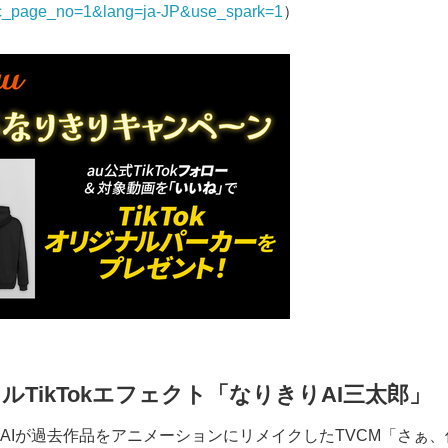
c_page_no=1&lang=ja-JP&use_spark=1
）
Japanese
ナル
TikTok
エフェクト「なりきり
AI
三太郎」
AIが過去作品をアニメーションにリメイクしたTVCM「さぁ