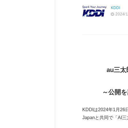
KDDI
2024/1
au
三太
～公開を
KDDIは2024年1月
Japanと共同で「A