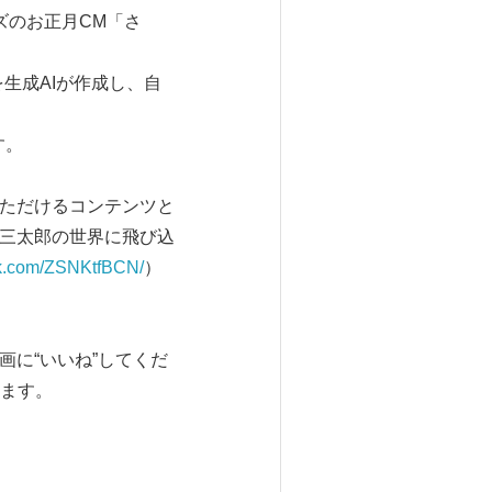
ーズのお正月CM「さ
生成AIが作成し、自
す。
いただけるコンテンツと
た三太郎の世界に飛び込
ktok.com/ZSNKtfBCN/
）
画に“いいね”してくだ
します。