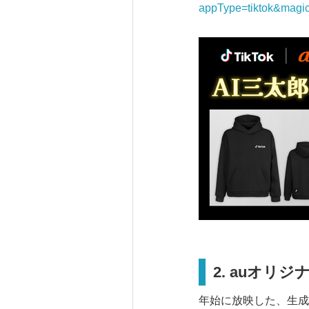
appType=tiktok&magi
2.
au
オリジ
年始に放映した、生成