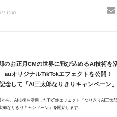
/26 10:00
郎のお正月
CM
の世界に飛び込める
AI
技術を
au
オリジナル
TikTok
エフェクトを公開！
記念して「
AI
三太郎なりきりキャンペーン
26日から、AI技術を活用したTikTokエフェクト「なりきりAI三太郎
I三太郎なりきりキャンペーン」を開始します。