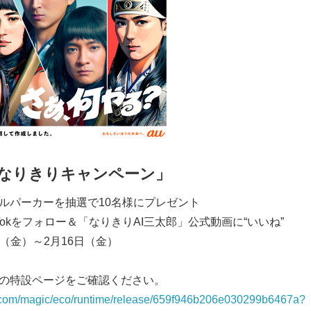
なりきりキャンペーン」
ジナルパーカーを抽選で10名様にプレゼント
kTokをフォロー＆「なりきりAI三太郎」公式動画に“いいね”
日（金）～2月16日（金）
リ内の特設ページをご確認ください。
ktok.com/magic/eco/runtime/release/659f946b206e030299b6467a?