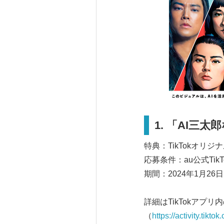
1.
「
AI
三太郎
特典：TikTokオリ
応募条件：au公式Ti
期間：2024年1月26
詳細はTikTokアプ
（
https://activity.ti