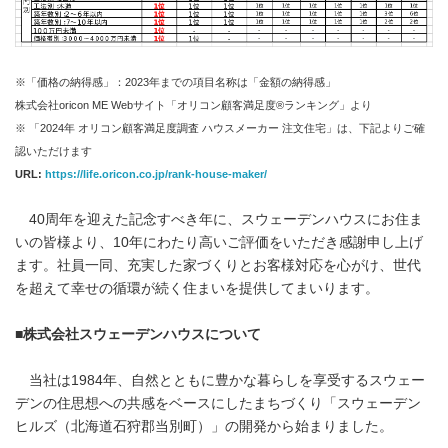
※「価格の納得感」：2023年までの項目名称は「金額の納得感」
株式会社oricon ME Webサイト「オリコン顧客満足度®ランキング」より
※ 「2024年 オリコン顧客満足度調査 ハウスメーカー 注文住宅」は、下記よりご確
認いただけます
URL:
https://life.oricon.co.jp/rank-house-maker/
40周年を迎えた記念すべき年に、スウェーデンハウスにお住ま
いの皆様より、10年にわたり高いご評価をいただき感謝申し上げ
ます。社員一同、充実した家づくりとお客様対応を心がけ、世代
を超えて幸せの循環が続く住まいを提供してまいります。
■
株式会社スウェーデンハウスについて
当社は1984年、自然とともに豊かな暮らしを享受するスウェー
デンの住思想への共感をベースにしたまちづくり「スウェーデン
ヒルズ（北海道石狩郡当別町）」の開発から始まりました。