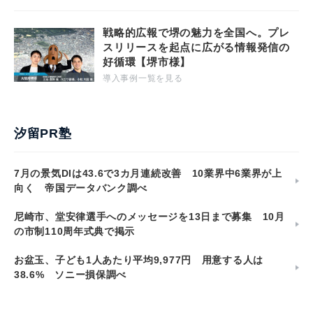
戦略的広報で堺の魅力を全国へ。プレ
スリリースを起点に広がる情報発信の
好循環【堺市様】
導入事例一覧を見る
汐留PR塾
7月の景気DIは43.6で3カ月連続改善 10業界中6業界が上
向く 帝国データバンク調べ
尼崎市、堂安律選手へのメッセージを13日まで募集 10月
の市制110周年式典で掲示
お盆玉、子ども1人あたり平均9,977円 用意する人は
38.6% ソニー損保調べ