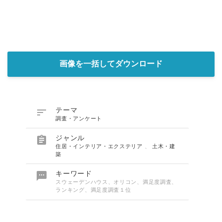
画像を一括してダウンロード

テーマ
調査・アンケート

ジャンル
住居・インテリア・エクステリア
、
土木・建
築

キーワード
スウェーデンハウス、オリコン、満足度調査、
ランキング、満足度調査１位