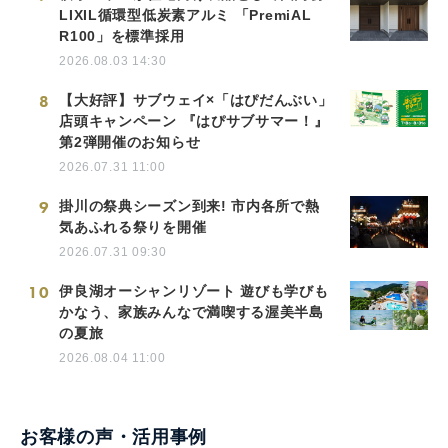
LIXIL循環型低炭素アルミ 「PremiAL
R100」を標準採用
2026.08.03 14:30
8
【大好評】サブウェイ×「はぴだんぶい」
店頭キャンペーン 『はぴサブサマー！』
第2弾開催のお知らせ
2026.07.31 11:00
9
掛川の祭典シーズン到来! 市内各所で熱
気あふれる祭りを開催
2026.07.31 09:30
10
伊良湖オーシャンリゾート 遊びも学びも
かなう、家族みんなで満喫する渥美半島
の夏旅
2026.08.04 11:00
お客様の声・活用事例