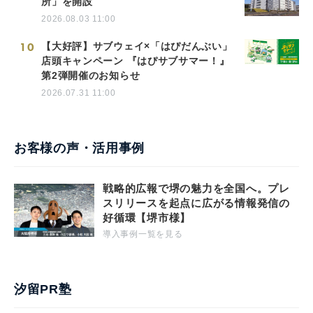
所」を開設
2026.08.03 11:00
10
【大好評】サブウェイ×「はぴだんぶい」
店頭キャンペーン 『はぴサブサマー！』
第2弾開催のお知らせ
2026.07.31 11:00
お客様の声・活用事例
戦略的広報で堺の魅力を全国へ。プレ
スリリースを起点に広がる情報発信の
好循環【堺市様】
導入事例一覧を見る
汐留PR塾