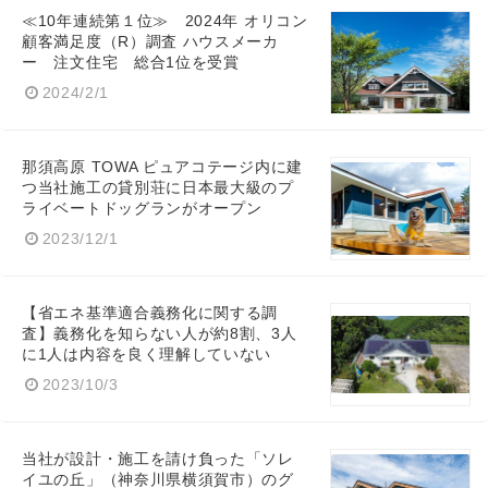
≪10年連続第１位≫ 2024年 オリコン
顧客満足度（R）調査 ハウスメーカ
ー 注文住宅 総合1位を受賞
2024/2/1
那須高原 TOWA ピュアコテージ内に建
つ当社施工の貸別荘に日本最大級のプ
ライベートドッグランがオープン
2023/12/1
【省エネ基準適合義務化に関する調
査】義務化を知らない人が約8割、3人
に1人は内容を良く理解していない
2023/10/3
当社が設計・施工を請け負った「ソレ
イユの丘」（神奈川県横須賀市）のグ