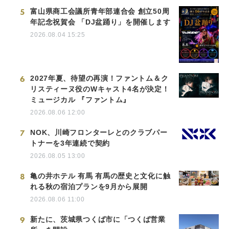
5
富山県商工会議所青年部連合会 創立50周
年記念祝賀会 「DJ盆踊り」を開催します
2026.08.04 15:25
6
2027年夏、待望の再演！ファントム＆ク
リスティーヌ役のWキャスト4名が決定！
ミュージカル 『ファントム』
2026.08.06 12:00
7
NOK、川崎フロンターレとのクラブパー
トナーを3年連続で契約
2026.08.05 13:00
8
亀の井ホテル 有馬 有馬の歴史と文化に触
れる秋の宿泊プランを9月から展開
2026.08.06 11:00
9
新たに、茨城県つくば市に「つくば営業