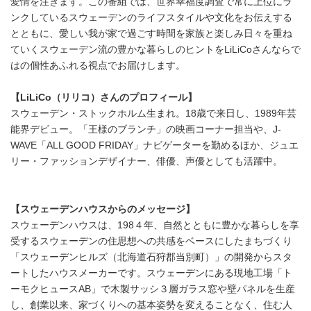
愛情を注ぎます。この番組では、世界幸福度調査で常に上位にラ
ンクしているスウェーデンのライフスタイルや文化をお伝えする
とともに、愛しい我が家で過ごす時間を家族と楽しみ日々を重ね
ていくスウェーデン流の豊かな暮らしのヒントをLiLiCoさんならで
はの個性あふれる視点でお届けします。
【LiLiCo（リリコ）さんのプロフィール】
スウェーデン・ストックホルム生まれ。18歳で来日し、1989年芸
能界デビュー。「王様のブランチ」の映画コーナー担当や、J-
WAVE「ALL GOOD FRIDAY」ナビゲーターを勤めるほか、ジュエ
リー・ファッションデザイナー、俳優、声優としても活躍中。
【スウェーデンハウスからのメッセージ】
スウェーデンハウスは、198４年、自然とともに豊かな暮らしを享
受するスウェーデンの住思想への共感をベースにしたまちづくり
「スウェーデンヒルズ（北海道石狩郡当別町）」の開発からスタ
ートしたハウスメーカーです。スウェーデンにある現地工場「ト
ーモクヒュースAB」で木製サッシ３層ガラス窓や壁パネルを生産
し、創業以来、家づくりへの基本姿勢を変えることなく、住む人