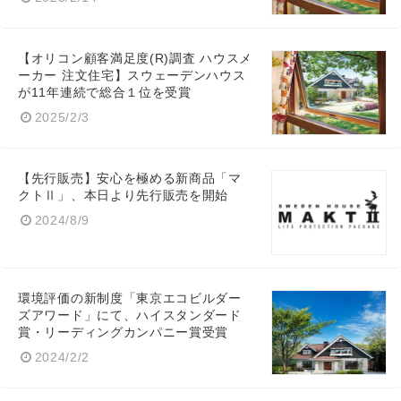
【オリコン顧客満足度(R)調査 ハウスメ
Japanese
ーカー 注文住宅】スウェーデンハウス
が11年連続で総合１位を受賞
2025/2/3
English
【先行販売】安心を極める新商品「マ
クトⅡ」、本日より先行販売を開始
2024/8/9
環境評価の新制度「東京エコビルダー
ズアワード」にて、ハイスタンダード
賞・リーディングカンパニー賞受賞
2024/2/2