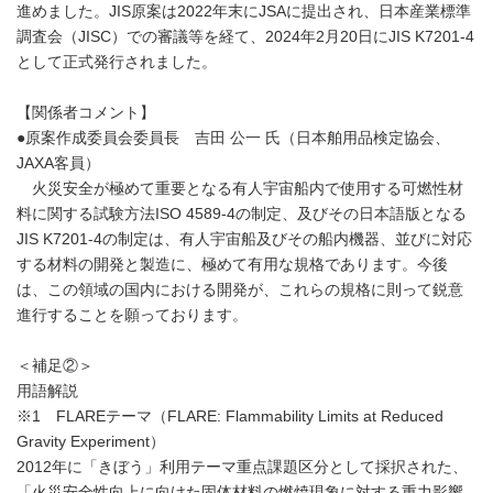
進めました。JIS原案は2022年末にJSAに提出され、日本産業標準
調査会（JISC）での審議等を経て、2024年2月20日にJIS K7201-4
として正式発行されました。
【関係者コメント】
●原案作成委員会委員長 吉田 公一 氏（日本舶用品検定協会、
JAXA客員）
火災安全が極めて重要となる有人宇宙船内で使用する可燃性材
料に関する試験方法ISO 4589-4の制定、及びその日本語版となる
JIS K7201-4の制定は、有人宇宙船及びその船内機器、並びに対応
する材料の開発と製造に、極めて有用な規格であります。今後
は、この領域の国内における開発が、これらの規格に則って鋭意
進行することを願っております。
＜補足②＞
用語解説
※1 FLAREテーマ（FLARE: Flammability Limits at Reduced
Gravity Experiment）
2012年に「きぼう」利用テーマ重点課題区分として採択された、
「火災安全性向上に向けた固体材料の燃焼現象に対する重力影響