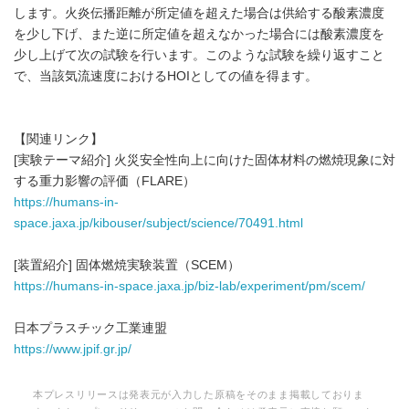
します。火炎伝播距離が所定値を超えた場合は供給する酸素濃度
を少し下げ、また逆に所定値を超えなかった場合には酸素濃度を
少し上げて次の試験を行います。このような試験を繰り返すこと
で、当該気流速度におけるHOIとしての値を得ます。
【関連リンク】
[実験テーマ紹介] 火災安全性向上に向けた固体材料の燃焼現象に対
する重力影響の評価（FLARE）
https://humans-in-
space.jaxa.jp/kibouser/subject/science/70491.html
[装置紹介] 固体燃焼実験装置（SCEM）
https://humans-in-space.jaxa.jp/biz-lab/experiment/pm/scem/
日本プラスチック工業連盟
https://www.jpif.gr.jp/
本プレスリリースは発表元が入力した原稿をそのまま掲載しておりま