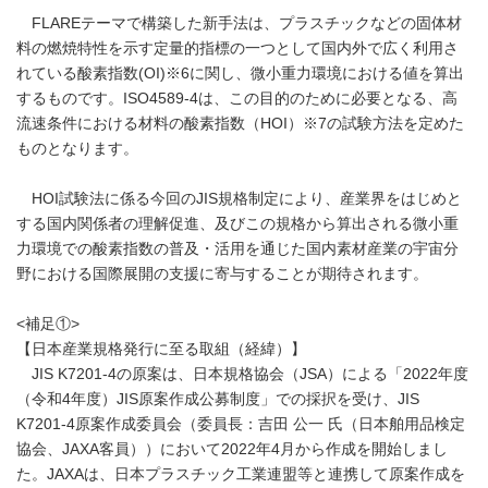
FLAREテーマで構築した新手法は、プラスチックなどの固体材
料の燃焼特性を示す定量的指標の一つとして国内外で広く利用さ
れている酸素指数(OI)※6に関し、微小重力環境における値を算出
するものです。ISO4589-4は、この目的のために必要となる、高
流速条件における材料の酸素指数（HOI）※7の試験方法を定めた
ものとなります。
HOI試験法に係る今回のJIS規格制定により、産業界をはじめと
する国内関係者の理解促進、及びこの規格から算出される微小重
力環境での酸素指数の普及・活用を通じた国内素材産業の宇宙分
野における国際展開の支援に寄与することが期待されます。
<補足①>
【日本産業規格発行に至る取組（経緯）】
JIS K7201-4の原案は、日本規格協会（JSA）による「2022年度
（令和4年度）JIS原案作成公募制度」での採択を受け、JIS
K7201-4原案作成委員会（委員長：吉田 公一 氏（日本舶用品検定
協会、JAXA客員））において2022年4月から作成を開始しまし
た。JAXAは、日本プラスチック工業連盟等と連携して原案作成を