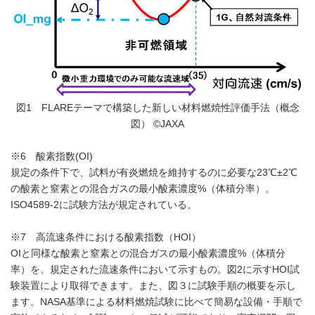
図1 FLAREテーマで構築した新しい材料燃焼性評価手法（概念
図） ©JAXA
※6 酸素指数(OI)
規定の条件下で、試料が有炎燃焼を維持するのに必要な23℃±2℃
の酸素と窒素との混合ガスの最小酸素濃度%（体積分率）。
ISO4589-2に試験方法が規定されている。
※7 高流速条件における酸素指数（HOI）
OIと同様な酸素と窒素との混合ガスの最小酸素濃度%（体積分
率）を、規定された流速条件において示すもの。図2に示すHOI試
験装置により取得できます。また、図３に試験手順の概要を示し
ます。NASA基準による材料燃焼試験に比べて簡易な設備・手順で