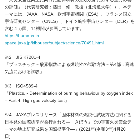
の評価」（代表研究者：藤田 修 教授（北海道大学））。本テ
ーマには、JAXA、NASA、欧州宇宙機関（ESA）、フランス国立
宇宙研究センター（CNES）、ドイツ航空宇宙センター（DLR）を
含む４カ国、14機関が参画しています。
https://humans-in-
space.jaxa.jp/kibouser/subject/science/70491.html
※2 JIS K7201-4
「プラスチック－酸素指数による燃焼性の試験方法－第4部：高速
気流における試験」
※3 ISO4589-4
「Plastics, - Determination of burning behaviour by oxygen index
– Part 4: High gas velocity test」
※4 JAXAプレスリリース「固体材料の燃焼性試験方法に関する
日本発の国際標準が発行される―「きぼう」での宇宙火災安全テ
ーマの地上研究成果を国際標準化―」(2021年(令和3年)4月20
日)