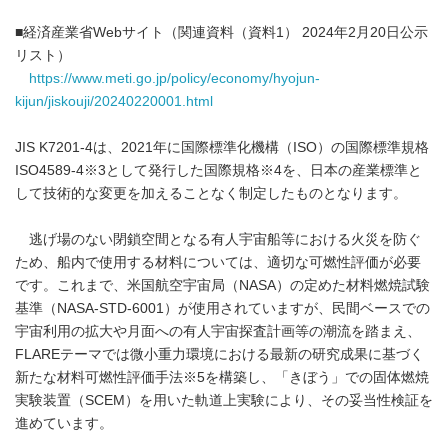
■経済産業省Webサイト（関連資料（資料1） 2024年2月20日公示
リスト）
https://www.meti.go.jp/policy/economy/hyojun-
kijun/jiskouji/20240220001.html
JIS K7201-4は、2021年に国際標準化機構（ISO）の国際標準規格
ISO4589-4※3として発行した国際規格※4を、日本の産業標準と
して技術的な変更を加えることなく制定したものとなります。
逃げ場のない閉鎖空間となる有人宇宙船等における火災を防ぐ
ため、船内で使用する材料については、適切な可燃性評価が必要
です。これまで、米国航空宇宙局（NASA）の定めた材料燃焼試験
基準（NASA-STD-6001）が使用されていますが、民間ベースでの
宇宙利用の拡大や月面への有人宇宙探査計画等の潮流を踏まえ、
FLAREテーマでは微小重力環境における最新の研究成果に基づく
新たな材料可燃性評価手法※5を構築し、「きぼう」での固体燃焼
実験装置（SCEM）を用いた軌道上実験により、その妥当性検証を
進めています。