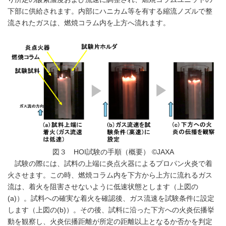
下部に供給されます。内部にハニカム等を有する縮流ノズルで整
流されたガスは、燃焼コラム内を上方へ流れます。
図３ HOI試験の手順（概要） ©JAXA
試験の際には、試料の上端に炎点火器によるプロパン火炎で着
火させます。この時、燃焼コラム内を下方から上方に流れるガス
流は、着火を阻害させないように低速状態とします（上図の
(a)）。試料への確実な着火を確認後、ガス流速を試験条件に設定
します（上図の(b)）。その後、試料に沿った下方への火炎伝播挙
動を観察し、火炎伝播距離が所定の距離以上となるか否かを判定