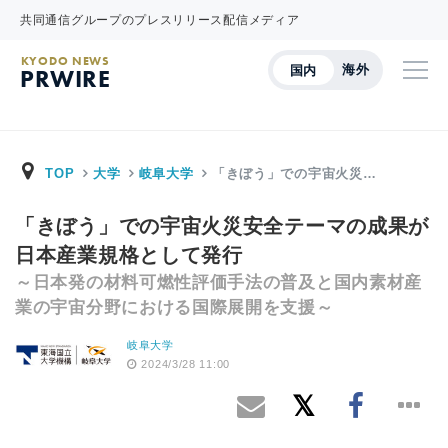
共同通信グループのプレスリリース配信メディア
KYODO NEWS
海外
国内
PRWIRE
TOP
大学
岐阜大学
「きぼう」での宇宙火災…
「きぼう」での宇宙火災安全テーマの成果が
日本産業規格として発行
～日本発の材料可燃性評価手法の普及と国内素材産
業の宇宙分野における国際展開を支援～
岐阜大学
2024/3/28 11:00