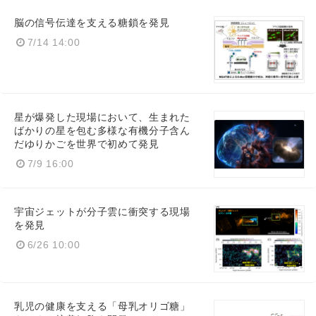
脳の信号伝達を支える糖鎖を発見
7/14 14:00
星が爆発した現場において、生まれた
ばかりの星を包む多様な有機分子含ん
だゆりかごを世界で初めて発見
7/9 16:00
宇宙ジェットが分子雲に衝突する現場
を発見
6/26 10:00
乳児の健康を支える「母乳オリゴ糖」