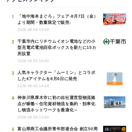
1
「地中海本まぐろ」フェア-8月7日（金）
より期間・数量限定で販売-
2026.08.04 14:00
2
千葉市内にリチウムイオン電池などの小
型充電式電池回収ボックスを新たに15カ
所設置
2026.08.05 16:00
3
人気キャラクター「ムーミン」とコラボ
した4アイテムを8月6日に発売
2026.08.06 14:00
4
神奈川県厚木市に初の自社運営型物流拠
点が稼働～住宅資材物流を集約・効率化
し物流ネットワークを最適化～
2026.08.06 13:00
5
富山県商工会議所青年部連合会 創立50周