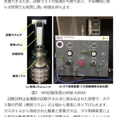
実施できるため、試験コストの低減が可能であり、宇宙機関に限
らず民間でも利用し易い特徴を持ちます。
図2 HOI試験装置の外観 ©JAXA
試験試料は金属製の試験片ホルダに挟み込まれた状態で、ガラ
ス製の円筒（燃焼コラム）の上端から垂直に吊り下げられます。
ガスボトルから供給された酸素と窒素ガスは、ガス制御装置によ
り所定の酸素濃度および流速に調整され、燃焼コラムユニットの