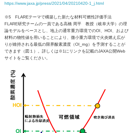
https://www.jaxa.jp/press/2021/04/20210420-1_j.html
※5 FLAREテーマで構築した新たな材料可燃性評価手法
FLARE研究チームの一員である高橋 周平 教授（岐阜大学）の理
論モデルをベースとし、地上の通常重力環境でのOI、HOI、および
材料の物性値を用いることにより、微小重力環境で火炎燃え広が
りが維持される最低の限界酸素濃度（OI_mg）を予測することが
できます（図１）。詳しくは※1にリンクを記載のJAXA公開Web
サイトをご覧ください。