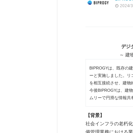
2024/3
デジ
～ 
BIPROGYは、既存
ーと実施しました。リコー
を相互接続させ、建物
今後BIPROGYは、
ムリーで円滑な情報共
【背景】
社会インフラの老朽化
備管理業務における業