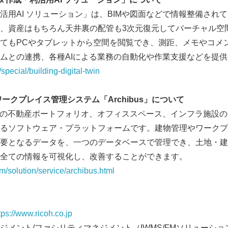
活用AI ソリューション」は、BIMや図面などで情報整備され
English
、資産はもちろん天井裏の配管も3次元復元してバーチャル空
てもPCやタブレットから空間を閲覧でき、測距、メモやコメ
ムとの連携、各種AIによる業務の自動化や作業支援などを提
/special/building-digital-twin
ワークプレイス管理システム「
Archibus
」について
は、企業の不動産ポートフォリオ、オフィススペース、インフラ施設
るソフトウェア・プラットフォームです。建物管理やワークプ
要となるデータを、一つのデータベースで管理でき、土地・建
全ての情報を可視化し、改善することができます。
m/solution/service/archibus.html
tps://www.ricoh.co.jp
メント/ファシリティマネジメント（IWMS/FMソリューション「A