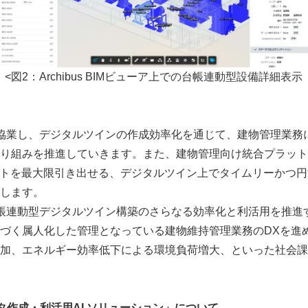
<図2：Archibus BIMビューア上での台帳連動型設備詳細表示
ーと協業し、デジタルツインの作成効率化を通じて、建物管理業務に
り組みを推進していきます。また、建物管理向け統合プラット
のメリットを最大限引き出せる、デジタルツイン上でタイムリーかつ
します。
Japanese
、台帳連動型デジタルツイン構築のさらなる効率化と利活用を推
づく属人化した管理となっている建物維持管理業務のDXを進
加、エネルギー効率低下による環境負荷増大、といった社会課
タ作成・利活用
AI
ソリューション」について