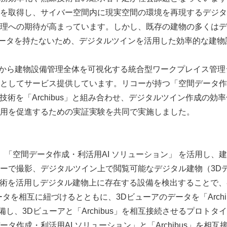
を取得し、サイバー空間内に現実空間の環境を再現するデジタ
理への期待が高まっています。しかし、既存の建物の多くはデ
ータを持たないため、デジタルツインを活用した効率的な建物
18年から建物設備管理全体を可視化する統合型ワークプレイス管理シス
としてサービス提供しています。リコーが持つ「空間データ作
技術を「Archibus」と組み合わせ、デジタルツイン作成の効
用を促進するための実証実験を共同で実施しました。
は、「空間データ作成・利活用AI ソリューション」 を活用し、建
ーで撮影、デジタルツイン上で閲覧可能なデジタル建物（3D
技術を活用しデジタル建物上に存在する設備を検出することで
データを相互に紐づけるとともに、3Dビューアのデータを「Arch
備し、3Dビューアと「Archibus」を相互接続させるプロト
タ作成・利活用AI ソリューション」と「Archibus」を相