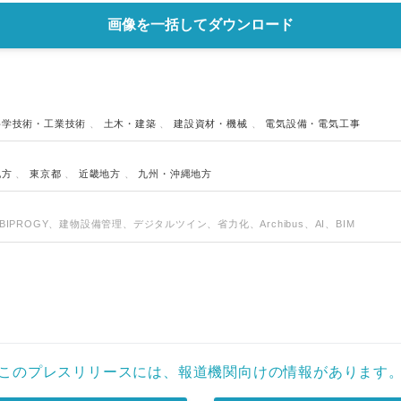
画像を一括してダウンロード
科学技術・工業技術
、
土木・建築
、
建設資材・機械
、
電気設備・電気工事
地方
、
東京都
、
近畿地方
、
九州・沖縄地方
BIPROGY、建物設備管理、デジタルツイン、省力化、Archibus、AI、BIM
このプレスリリースには、報道機関向けの情報があります