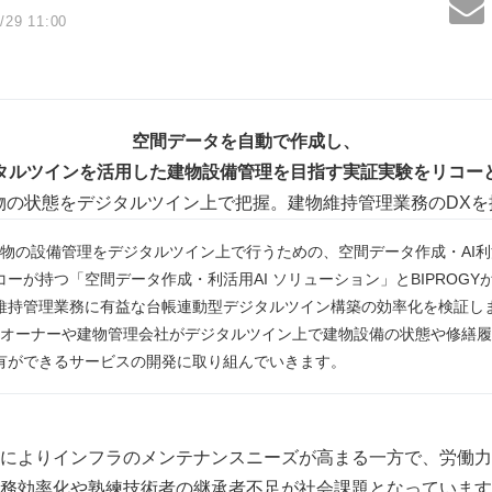
/29 11:00
空間データを自動で作成し、
タルツインを活用した建物設備管理を目指す実証実験をリコー
建物の状態をデジタルツイン上で把握。建物維持管理業務のDXを
の建物の設備管理をデジタルツイン上で行うための、空間データ作成・AI
が持つ「空間データ作成・利活用AI ソリューション」とBIPROGYが販売
維持管理業務に有益な台帳連動型デジタルツイン構築の効率化を検証し
建物オーナーや建物管理会社がデジタルツイン上で建物設備の状態や修繕
有ができるサービスの開発に取り組んでいきます。
によりインフラのメンテナンスニーズが高まる一方で、労働力
務効率化や熟練技術者の継承者不足が社会課題となっています