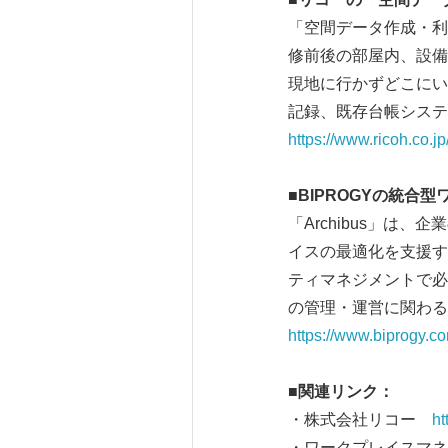
「空間データ作成・利
修前後の部屋内、設備
現地に行かずどこにい
記録、既存台帳システ
https://www.ricoh.co.jp
■
BIPROGY
の統合型
「Archibus」
イスの最適化を支援す
ティマネジメントで必
の管理・運営に関わる
https://www.biprogy.co
■
関連リンク：
・株式会社リコー
ht
・ワークプレイスマネジ