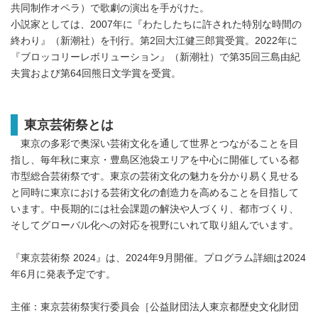
共同制作オペラ）で歌劇の演出を手がけた。
小説家としては、2007年に『わたしたちに許された特別な時間の
終わり』（新潮社）を刊行。第2回大江健三郎賞受賞。2022年に
『ブロッコリーレボリューション』（新潮社）で第35回三島由紀
夫賞および第64回熊日文学賞を受賞。
東京芸術祭とは
東京の多彩で奥深い芸術文化を通して世界とつながることを目
指し、毎年秋に東京・豊島区池袋エリアを中心に開催している都
市型総合芸術祭です。東京の芸術文化の魅力を分かり易く見せる
と同時に東京における芸術文化の創造力を高めることを目指して
います。中長期的には社会課題の解決や人づくり、都市づくり、
そしてグローバル化への対応を視野にいれて取り組んでいます。
『東京芸術祭 2024』は、2024年9月開催。プログラム詳細は2024
年6月に発表予定です。
主催：東京芸術祭実行委員会［公益財団法人東京都歴史文化財団