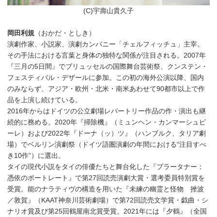
(C)宇壽山貴久子
岡田利規
（おかだ・としき）
演劇作家、小説家、演劇カンパニー「チェルフィッチュ」主宰。
その手法における言葉と身体の独特な関係が注目される。2007年
『三月の5日間』でブリュッセルの国際舞台芸術祭、クンステン・
フェスティバル・デザールに参加。この初の海外公演以降、国内
のみならず、アジア・欧州・北米・南米あわせて90都市以上で作
品を上演し続けている。
2016年からはドイツの公立劇場レパートリー作品の作・演出も継
続的に務める。2020年『掃除機』（ミュンヘン・カンマーシュピ
ーレ）および2022年『ドーナ（ッ）ツ』（ハンブルク、タリア劇
場）でベルリン演劇祭（ドイツ語圏演劇の年間における“注目すべ
き10作”）に選出。
タイの現代小説をタイの俳優たちと舞台化した『プラータナー：
憑依のポートレート』で第27回読売演劇大賞・選考委員特別賞を
受賞。能のナラティヴの構造を用いた『未練の幽霊と怪物 挫波
／敦賀』（KAAT神奈川芸術劇場）で第72回読売文学賞・戯曲・シ
ナリオ賞及び第25回鶴屋南北賞受賞。2021年には『夕鶴』（全国