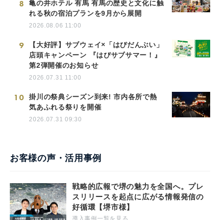
8
亀の井ホテル 有馬 有馬の歴史と文化に触
れる秋の宿泊プランを9月から展開
2026.08.06 11:00
9
【大好評】サブウェイ×「はぴだんぶい」
店頭キャンペーン 『はぴサブサマー！』
第2弾開催のお知らせ
2026.07.31 11:00
10
掛川の祭典シーズン到来! 市内各所で熱
気あふれる祭りを開催
2026.07.31 09:30
お客様の声・活用事例
戦略的広報で堺の魅力を全国へ。プレ
スリリースを起点に広がる情報発信の
好循環【堺市様】
導入事例一覧を見る