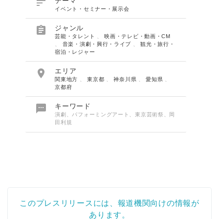

テーマ
イベント・セミナー・展示会

ジャンル
芸能・タレント
、
映画・テレビ・動画・CM
、
音楽・演劇・興行・ライブ
、
観光・旅行・
宿泊・レジャー

エリア
関東地方
、
東京都
、
神奈川県
、
愛知県
、
京都府

キーワード
演劇、パフォーミングアート、東京芸術祭、岡
田利規
このプレスリリースには、報道機関向けの情報が
あります。