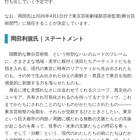
打ち出していく予定です。
なお、岡田氏は2026年4月1日付で東京芸術劇場新芸術監督(舞台芸
術部門）に就任することが決定しています。
岡田利規氏｜ステートメント
国際的な舞台芸術祭、という特別なハレのムードのフレーム
に、さまざまな地域・美学に根付く演目たちアーティストたちを
招き入れる。現代の東京に特有のリアリティから生み出されたも
のも。その外で生み出されたゆえの新鮮さ・異質さで東京を知的
感覚的に刺激する力を漲らせたものも。
身近に潜む見慣れなさに出会わせてくれるスコープ。異文化の
ユーモア。共有され可視化されるのを待ってるナラティヴ。これ
までかたちにされたことのないものがかたちにされたもの———
東京芸術祭の会期を、それらが交錯するひとときとしたい。東京
という巨大都市の内部／周囲に横たわる無数の文脈たちとの共振
が起こるのを希って、世界の・未来の文脈たちとの呼応を希っ
て、そして〈分断〉という、現代のわたしたちの前にたちはだか