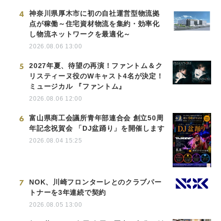
4
神奈川県厚木市に初の自社運営型物流拠
点が稼働～住宅資材物流を集約・効率化
し物流ネットワークを最適化～
2026.08.06 13:00
5
2027年夏、待望の再演！ファントム＆ク
リスティーヌ役のWキャスト4名が決定！
ミュージカル 『ファントム』
2026.08.06 12:00
6
富山県商工会議所青年部連合会 創立50周
年記念祝賀会 「DJ盆踊り」を開催します
2026.08.04 15:25
7
NOK、川崎フロンターレとのクラブパー
トナーを3年連続で契約
2026.08.05 13:00