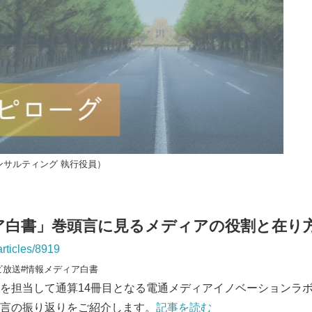
English
ンサルティング 執行役員）
ア白書」巻頭言に見るメディアの役割と在り
articles/8919
ビ放送#情報メディア白書
を担当して通算14冊目となる電通メディアイノベーションラ
言の振り返りをご紹介します。
記事を読む