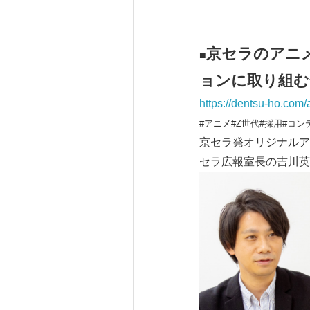
京セラのアニ
■
ョンに取り組む
https://dentsu-ho.com/
#アニメ#Z世代#採用#コン
京セラ発オリジナルア
セラ広報室長の吉川英