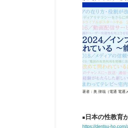
著者：奥 律哉（電通 電通
日本の性教育
■
https://dentsu-ho.com/