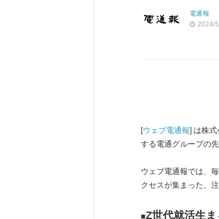
電通報
2024/5
[
ウェブ電通報
] は株
する電通グループの先
ウェブ電通報では、毎
クセスが集まった、注
Z世代就活生
■