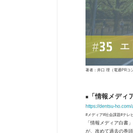
著者：井口 理（電通PRコ
「情報メディ
■
https://dentsu-ho.com/
#メディア#社会課題#テレ
「情報メディア白書」
が、改めて過去の巻頭