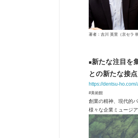
著者：吉川 英里（京セラ 
新たな注目を
■
との新たな接点
https://dentsu-ho.com/
#美術館
創業の精神、現代的パ
様々な企業ミュージア