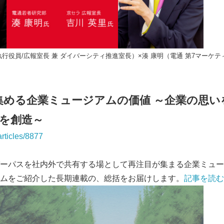
執行役員/広報室長 兼 ダイバーシティ推進室長）×湊 康明（電通 第7マーケ
集める企業ミュージアムの価値 ～企業の思い
を創造～
articles/8877
Japanese
ーパスを社内外で共有する場として再注目が集まる企業ミュー
ムをご紹介した長期連載の、総括をお届けします。
記事を読む