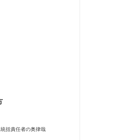
方
ボ統括責任者の奥律哉