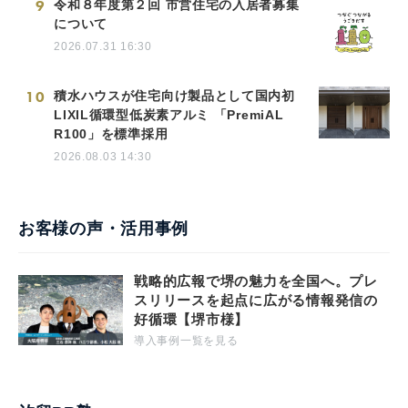
9
令和８年度第２回 市営住宅の入居者募集
について
2026.07.31 16:30
10
積水ハウスが住宅向け製品として国内初
LIXIL循環型低炭素アルミ 「PremiAL
R100」を標準採用
2026.08.03 14:30
お客様の声・活用事例
戦略的広報で堺の魅力を全国へ。プレ
スリリースを起点に広がる情報発信の
好循環【堺市様】
導入事例一覧を見る