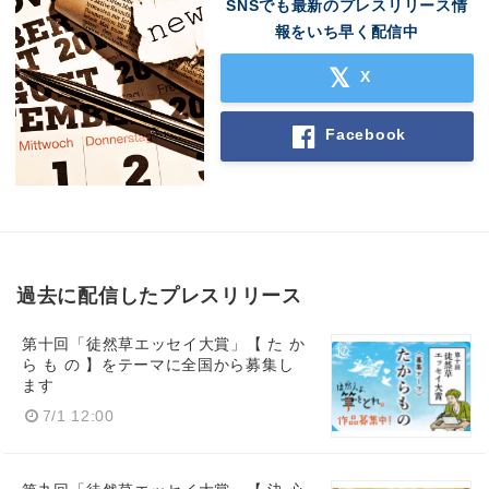
SNSでも最新のプレスリリース情
報をいち早く配信中
X
Japanese
Facebook
English
過去に配信したプレスリリース
第十回「徒然草エッセイ大賞」【 た か
ら も の 】をテーマに全国から募集し
ます
7/1 12:00