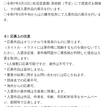
〇令和7年3月1日に松花堂庭園･美術館（予定）にて授賞式を開催
し、その後入選作品の展示を行います。
〇令和7年3月中旬からは八幡市役所にて入選作品の展示を行いま
す。
８）応募上の注意
＊応募作品はオリジナルで未発表のものに限ります。
（タイトル・イラストには著作権に抵触するものを描かないでく
ださい。入選決定後、著作権問題や二重投稿が判明した場合は入
選を取消します）
＊1人複数口応募可能ですが、連作は不可です。
＊応募作品は返却しません。
＊審査や結果に関するお問い合わせには応じかねます。
＊団体名での応募不可。
＊海外からの応募可。
＊入選作の著作権は主催者に帰属します。
＊入選作品は作品、作者名、年齢、市区町村名等をホームペー
ジ、新聞等で公表します。