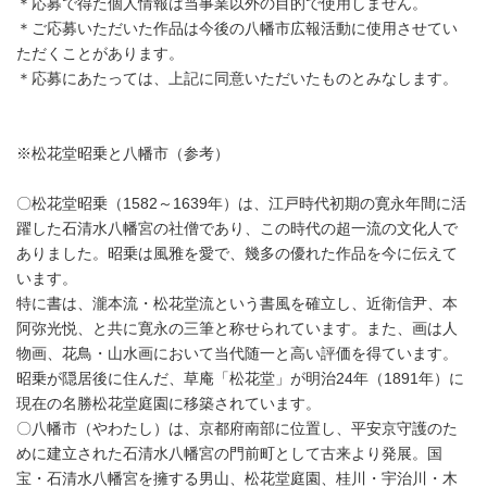
＊応募で得た個人情報は当事業以外の目的で使用しません。
＊ご応募いただいた作品は今後の八幡市広報活動に使用させてい
ただくことがあります。
＊応募にあたっては、上記に同意いただいたものとみなします。
※松花堂昭乗と八幡市（参考）
〇松花堂昭乗（1582～1639年）は、江戸時代初期の寛永年間に活
躍した石清水八幡宮の社僧であり、この時代の超一流の文化人で
ありました。昭乗は風雅を愛で、幾多の優れた作品を今に伝えて
います。
特に書は、瀧本流・松花堂流という書風を確立し、近衛信尹、本
阿弥光悦、と共に寛永の三筆と称せられています。また、画は人
物画、花鳥・山水画において当代随一と高い評価を得ています。
昭乗が隠居後に住んだ、草庵「松花堂」が明治24年（1891年）に
現在の名勝松花堂庭園に移築されています。
〇八幡市（やわたし）は、京都府南部に位置し、平安京守護のた
めに建立された石清水八幡宮の門前町として古来より発展。国
宝・石清水八幡宮を擁する男山、松花堂庭園、桂川・宇治川・木