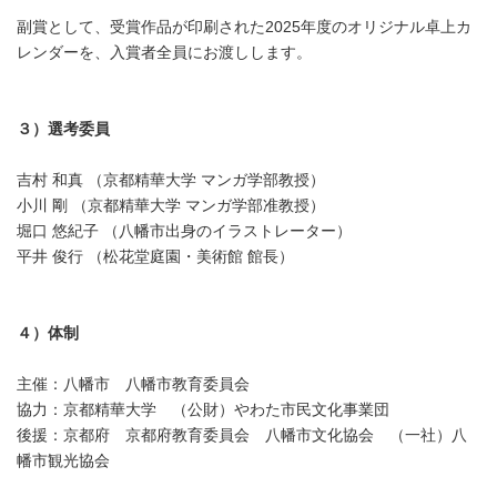
副賞として、受賞作品が印刷された2025年度のオリジナル卓上カ
レンダーを、入賞者全員にお渡しします。
３）選考委員
吉村 和真 （京都精華大学 マンガ学部教授）
小川 剛 （京都精華大学 マンガ学部准教授）
堀口 悠紀子 （八幡市出身のイラストレーター）
平井 俊行 （松花堂庭園・美術館 館長）
４）体制
主催：八幡市 八幡市教育委員会
協力：京都精華大学 （公財）やわた市民文化事業団
後援：京都府 京都府教育委員会 八幡市文化協会 （一社）八
幡市観光協会