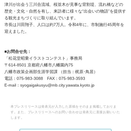
津川が出会う三川合流域、桜並木が見事な背割堤、流れ橋などの
歴史・文化・自然を有し、来訪者に様々な“出会いの物語”を提供す
る観光まちづくりに取り組んでいます。
市長は川田翔子、人口は約7万人。令和4年に、市制施行45周年を
迎えました。
■お問合せ先：
「松花堂昭乗イラストコンテスト」事務局
〒614-8501 京都府八幡市八幡園内75
八幡市政策企画部生涯学習課 （担当：梶原･鳥居）
電話：075-983-3088 FAX：075-983-3593
E-mail：syogaigakusyu@mb.city.yawata.kyoto.jp
本プレスリリースは発表元が入力した原稿をそのまま掲載しておりま
す。また、プレスリリースへのお問い合わせは発表元に直接お願いいた
します。