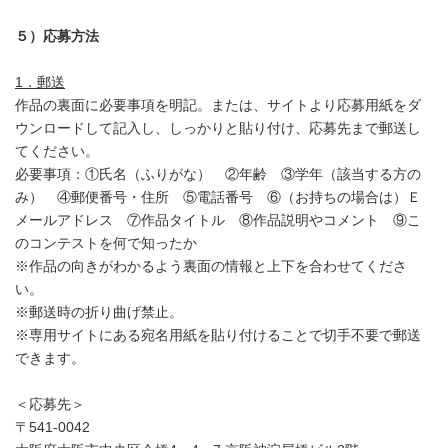
５）応募方法
1．郵送
作品の裏面に必要事項を明記。または、サイトより応募用紙をダ
ウンロードして記入し、しっかりと貼り付け、応募先まで郵送し
てください。
必要事項：①氏名（ふりがな） ②年齢 ③学年（該当する方の
み） ④郵便番号・住所 ⑤電話番号 ⑥（お持ちの場合は）Ｅ
メールアドレス ⑦作品タイトル ⑧作品説明やコメント ⑨こ
のコンテストを何で知ったか
※作品の向きがわかるよう裏面の情報と上下を合わせてくださ
い。
※郵送時の折り曲げ禁止。
※専用サイトにある宛名用紙を貼り付けることで切手不要で郵送
できます。
＜応募先＞
〒541-0042