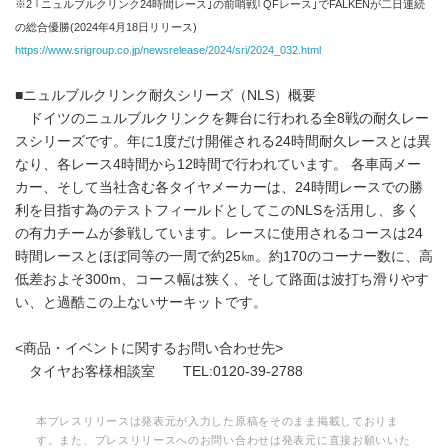
※2 ｢ニュルブルクリンク24時間レース｣の前哨戦｢QFレース｣でFALKENが二日連続
の総合優勝(2024年4月18日リリース)
https://www.srigroup.co.jp/newsrelease/2024/sri/2024_032.html
■ニュルブルクリンク耐久シリーズ（NLS）概要
ドイツのニュルブルクリンクを舞台に行われる全8戦の耐久レー
スシリーズです。年に1度だけ開催される24時間耐久レースとは異
なり、各レース4時間から12時間で行われています。 各車両メー
カー、そして当社含む各タイヤメーカーは、24時間レースでの勝
利を目指す為のテストフィールドとしてこのNLSを活用し、多く
の有力チームが参戦しています。レースに使用されるコースは24
時間レースとほぼ同等の一周で約25㎞。約170のコーナー数に、高
低差およそ300m、コース幅は狭く、そして路面は波打ち滑りやす
い、と過酷この上ないサーキットです。
<商品・イベントに関するお問い合わせ先>
タイヤお客様相談室 TEL:0120-39-2788
本プレスリリースは発表元が入力した原稿をそのまま掲載しておりま
す。また、プレスリリースへのお問い合わせは発表元に直接お願いいた