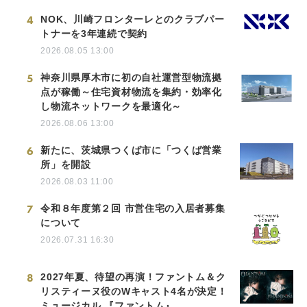
4
NOK、川崎フロンターレとのクラブパー
トナーを3年連続で契約
2026.08.05 13:00
5
神奈川県厚木市に初の自社運営型物流拠
点が稼働～住宅資材物流を集約・効率化
し物流ネットワークを最適化～
2026.08.06 13:00
6
新たに、茨城県つくば市に「つくば営業
所」を開設
2026.08.03 11:00
7
令和８年度第２回 市営住宅の入居者募集
について
2026.07.31 16:30
8
2027年夏、待望の再演！ファントム＆ク
リスティーヌ役のWキャスト4名が決定！
ミュージカル 『ファントム』