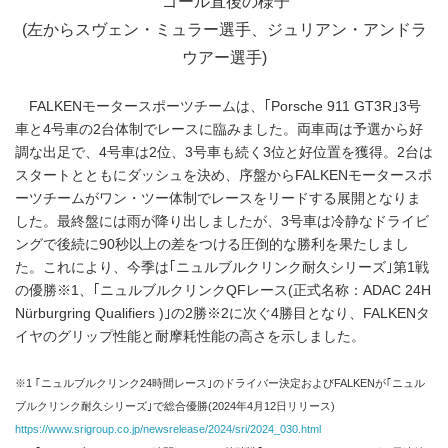
ゴール直後の様子
(左からスヴェン・ミュラー選手、ジュリアン・アンドラ
ウアー選手)
FALKENモータースポーツチームは、｢Porsche 911 GT3R｣3号
車と4号車の2台体制でレースに臨みました。両車両は予選から好
調な出足で、4号車は2位、3号車も続く3位と好位置を獲得。2台は
スタートとともにダッシュを決め、序盤からFALKENモータースポ
ーツチームがワン・ツー体制でレースをリードする展開となりま
した。最終盤には雨が降り出しましたが、3号車は冷静なドライビ
ングで後続に90秒以上の差をつける圧倒的な勝利を果たしまし
た。これにより、今季は｢ニュルブルクリンク耐久シリーズ｣第1戦
の優勝※1、｢ニュルブルクリンクQFレース(正式名称：ADAC 24H
Nürburgring Qualifiers )｣の2勝※2に次ぐ4勝目となり、FALKENタ
イヤのグリップ性能と耐摩耗性能の高さを示しました。
※1 ｢ニュルブルクリンク24時間レース｣のドライバー決定およびFALKENが｢ニュル
ブルクリンク耐久シリーズ｣で総合優勝(2024年4月12日リリース)
https://www.srigroup.co.jp/newsrelease/2024/sri/2024_030.html