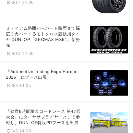
6/17 14:05
English
ミディアム路面からハード路面まで幅
広くカバーするモトクロス競技用タイ
ヤ DUNLOP「GEOMAX MX54」新発
売
6/12 14:05
「Automotive Testing Expo Europe
2026」にブース出展
6/9 14:05
『鈴鹿8時間耐久ロードレース 第47回
大会』にタイヤサプライヤーとして参
戦し、DUNLOP特設PRブースを出展
6/3 14:00