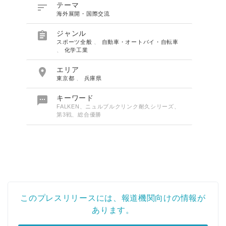

テーマ
海外展開・国際交流

ジャンル
スポーツ全般
、
自動車・オートバイ・自転車
、
化学工業

エリア
東京都
、
兵庫県

キーワード
FALKEN、ニュルブルクリンク耐久シリーズ、
第3戦、総合優勝
このプレスリリースには、報道機関向けの情報が
あります。