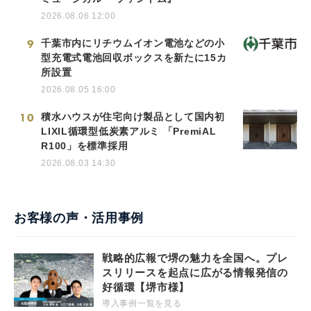
2026.08.06 12:00
9
千葉市内にリチウムイオン電池などの小
型充電式電池回収ボックスを新たに15カ
所設置
2026.08.05 16:00
10
積水ハウスが住宅向け製品として国内初
LIXIL循環型低炭素アルミ 「PremiAL
R100」を標準採用
2026.08.03 14:30
お客様の声・活用事例
戦略的広報で堺の魅力を全国へ。プレ
スリリースを起点に広がる情報発信の
好循環【堺市様】
導入事例一覧を見る