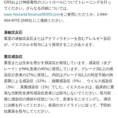
CRSおよび神経毒性のコントロールについてトレーニングを行っ
English
てください。さらなる詳細については、
www.YescartaTecartusREMS.com
をご参照いただくか、1-844-
454-KITE (5483).にご連絡ください。
過敏症反応
重度の過敏症反応またはアナフィラキシーを含むアレルギー反応
が、イエスカルタ投与により発現することがあります。
重症感染症
重度または生命を脅かす感染症が発現しています。感染症（全グ
レード）がNHL患者の45%に発現しています。グレード3以上の感
染症が患者の17%に発現し、内訳はグレード3以上の特定不能の病
原菌による感染症（12%）、細菌感染症（5%）、ウイルス感染症
（3%）、真菌感染症（1%）でした。イエスカルタは、臨床的に重
篤な活動性全身性感染症患者には投与しないでください。投与前
後に感染症の徴候や症状について、患者をモニタリングし、適切
に治療を行ってください。各国のガイドラインに従って、予防的
抗菌薬を投与してください。