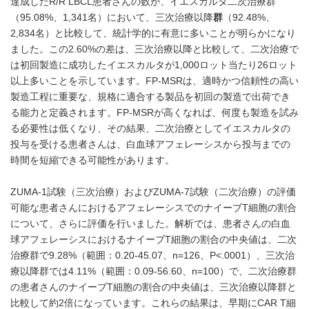
達成したR/R LBCL患者さんの数が、イエスカルタ二次治療群
（95.08%、1,341名）において、三次治療以降
群
（92.48%、
2,834名）と比較して、統計学的に有意に多いことが明らかになり
ました。この2.60%の差は、三次治療以降と比較して、二次治療で
は初回製造に成功したイエスカルタが1,000ロット当たり26ロット
以上多いことを示しています。FP-MSRは、適時かつ信頼性の高い
製造工程に重要な、規格に適合する製品を初回の製造で出荷でき
る能力と定義されます。FP-MSRが高くなれば、何度も製造を試み
る必要性は低くなり、その結果、二次治療としてイエスカルタの
投与を受ける患者さんは、白血球アフェレーシスから投与までの
時間を短縮できる可能性があります。
ZUMA-1試験（三次治療）およびZUMA-7試験（二次治療）の評価
可能な患者さんにおけるアフェレーシスでのナイーブT細胞の割合
について、さらに評価を行いました。解析では、患者さんの白血
球アフェレーシスにおけるナイーブT細胞の割合の中央値は、二次
治療群で9.28%（範囲：0.20-45.07、n=126、P<.0001）、三次治
療以降群では4.11%（範囲：0.09-56.60、n=100）で、二次治療群
の患者さんのナイーブT細胞の割合の中央値は、三次治療以降群と
比較して約2倍になっています。これらの結果は、早期にCAR T細