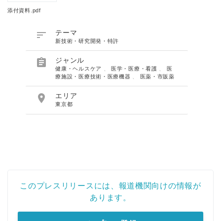
添付資料.pdf

テーマ
新技術・研究開発・特許

ジャンル
健康・ヘルスケア
、
医学・医療・看護
、
医
療施設・医療技術・医療機器
、
医薬・市販薬

エリア
東京都
このプレスリリースには、報道機関向けの情報が
あります。