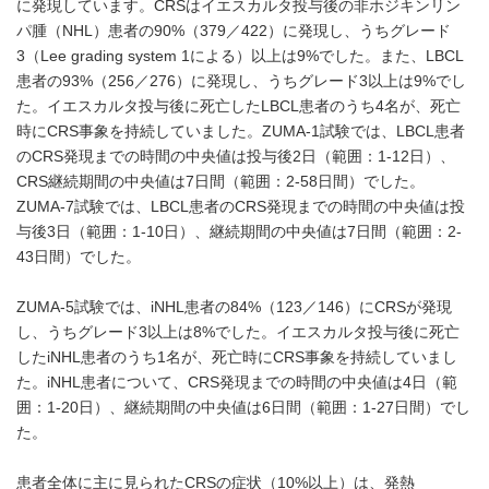
に発現しています。CRSはイエスカルタ投与後の非ホジキンリン
パ腫（NHL）患者の90%（379／422）に発現し、うちグレード
3（Lee grading system 1による）以上は9%でした。また、LBCL
患者の93%（256／276）に発現し、うちグレード3以上は9%でし
た。イエスカルタ投与後に死亡したLBCL患者のうち4名が、死亡
時にCRS事象を持続していました。ZUMA-1試験では、LBCL患者
のCRS発現までの時間の中央値は投与後2日（範囲：1-12日）、
CRS継続期間の中央値は7日間（範囲：2-58日間）でした。
ZUMA-7試験では、LBCL患者のCRS発現までの時間の中央値は投
与後3日（範囲：1-10日）、継続期間の中央値は7日間（範囲：2-
43日間）でした。
ZUMA-5試験では、iNHL患者の84%（123／146）にCRSが発現
し、うちグレード3以上は8%でした。イエスカルタ投与後に死亡
したiNHL患者のうち1名が、死亡時にCRS事象を持続していまし
た。iNHL患者について、CRS発現までの時間の中央値は4日（範
囲：1-20日）、継続期間の中央値は6日間（範囲：1-27日間）でし
た。
患者全体に主に見られたCRSの症状（10%以上）は、発熱