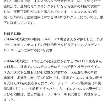
含む中間結果では、イエスカルタの外来投与は、認可を受けた治
療施設で、適切なモニタリングを行いながら医師の判断で実施す
れば、実現可能性があると示されています。イエスカルタの調
製・投与を行う医療機関に対するREMSプログラムについては、以
下に詳述しています。
抄録
P1159
ZUMA-24試験の中間解析：R/R LBCL患者さんを対象とした、外来
でのコルチコステロイドの予防的投与を伴うアキシカブタゲン シ
ロルユーセルに関する第II相試験
ZUMA-24試験は、1つ以上の前治療歴を有するR/R LBCL患者さん
を対象に、外来でのコルチコステロイドの予防的投与を伴うイエ
スカルタの安全性および有効性を評価する、現在進行中の単群、
非盲検、多施設共同、第II相試験です。外来でイエスカルタの投与
を受けた30名の患者さんについて、フォローアップ期間後（中央
値は5カ月）に中間解析を行ったところ、イエスカルタの安全性お
よび有効性は、過去の臨床・リアルワールド試験と一貫性を示し
ました。