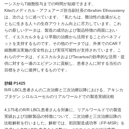
ーシスからT細胞投与までの時間が短縮できます。
Kiteのメディカル・アフェアーズ担当副社長のIbrahim Elhoussieny
は、次のように述べています。「私たちは、難治性の血液がんと
ともに生きる人々の生存アウトカム向上に尽力しています。これ
らの新しいデータは、製造の成功および製品特徴の両面におい
て、イエスカルタをより早期の治療から活用することのベネフィ
ットを支持するものです。その他のデータでは、外来でのCAR T
細胞療法実施の安全性および実現可能性が支持されています。こ
れらのデータは、イエスカルタおよびTecartusの効率的な活用・提
供に対する一連のエビデンスに貢献し、患者さんに対する当社の
目標をさらに後押しするものです」
抄録
P1425
R/R LBCL患者さんの二次治療と三次治療以降における、アキシカ
ブタゲン シロルユーセルのリアルワールドでの製造実績比較
4,175名のR/R LBCL患者さんを対象に、リアルワールドでの製造
実績および治験製品の特徴について、二次治療と三次治療以降の
比較解析を行いました。解析では、初回製造成功率（FP-MSR）を