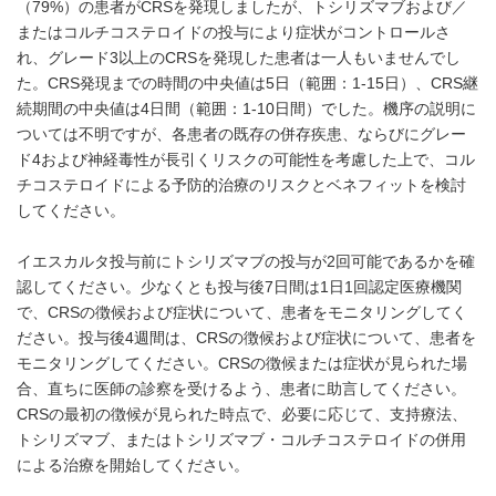
（79%）の患者がCRSを発現しましたが、トシリズマブおよび／
またはコルチコステロイドの投与により症状がコントロールさ
れ、グレード3以上のCRSを発現した患者は一人もいませんでし
た。CRS発現までの時間の中央値は5日（範囲：1-15日）、CRS継
続期間の中央値は4日間（範囲：1-10日間）でした。機序の説明に
ついては不明ですが、各患者の既存の併存疾患、ならびにグレー
ド4および神経毒性が長引くリスクの可能性を考慮した上で、コル
チコステロイドによる予防的治療のリスクとベネフィットを検討
してください。
イエスカルタ投与前にトシリズマブの投与が2回可能であるかを確
認してください。少なくとも投与後7日間は1日1回認定医療機関
で、CRSの徴候および症状について、患者をモニタリングしてく
ださい。投与後4週間は、CRSの徴候および症状について、患者を
モニタリングしてください。CRSの徴候または症状が見られた場
合、直ちに医師の診察を受けるよう、患者に助言してください。
CRSの最初の徴候が見られた時点で、必要に応じて、支持療法、
トシリズマブ、またはトシリズマブ・コルチコステロイドの併用
による治療を開始してください。