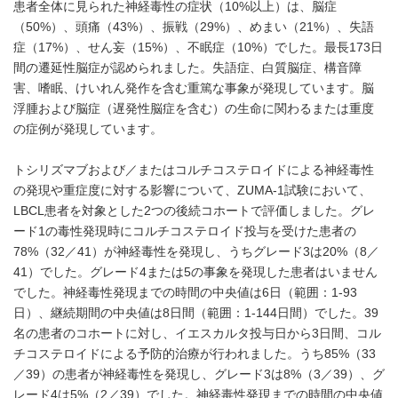
患者全体に見られた神経毒性の症状（10%以上）は、脳症
（50%）、頭痛（43%）、振戦（29%）、めまい（21%）、失語
症（17%）、せん妄（15%）、不眠症（10%）でした。最長173日
間の遷延性脳症が認められました。失語症、白質脳症、構音障
害、嗜眠、けいれん発作を含む重篤な事象が発現しています。脳
浮腫および脳症（遅発性脳症を含む）の生命に関わるまたは重度
の症例が発現しています。
トシリズマブおよび／またはコルチコステロイドによる神経毒性
の発現や重症度に対する影響について、ZUMA-1試験において、
LBCL患者を対象とした2つの後続コホートで評価しました。グレ
ード1の毒性発現時にコルチコステロイド投与を受けた患者の
78%（32／41）が神経毒性を発現し、うちグレード3は20%（8／
41）でした。グレード4または5の事象を発現した患者はいません
でした。神経毒性発現までの時間の中央値は6日（範囲：1-93
日）、継続期間の中央値は8日間（範囲：1-144日間）でした。39
名の患者のコホートに対し、イエスカルタ投与日から3日間、コル
チコステロイドによる予防的治療が行われました。うち85%（33
／39）の患者が神経毒性を発現し、グレード3は8%（3／39）、グ
レード4は5%（2／39）でした。神経毒性発現までの時間の中央値