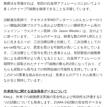
胞療法を実施すれば、初回の白血球アフェレーシスにおいてより
多くのナイーブT細胞を確保できることを示唆しています。
治験責任医師で、テキサス大学MDアンダーソンがんセンターのリ
ンパ腫臨床試験プログラム長および悪性リンパ腫研究チーム長の
ジェイソン・ウエスティン医師（Dr. Jason Westin）は、次のよう
に述べています。「これらのデータは、顕著な数のR/R LBCLとと
もに生きる人々が、三次治療以降と比較して、二次治療としての
axi-cel投与により、恩恵を受ける可能性が高いことを示していま
す。二次治療として投与を受けた患者さんは、初回製造の細胞療
法による成功率がより高くなるとともに、白血球アフェレーシス
期間中に採取されたナイーブT細胞の数も約2倍になっており、ど
ちらも採取から投与までの時間短縮の可能性を支持しています。
この2つの要素を組み合わせれば、患者さんのアウトカム改善につ
ながると期待しています」
外来投与に関する追加発表データについて
Kiteは、外来での細胞療法実施の安全性および有効性を評価する2
つの試験についても発表します。ZUMA-24試験の安全性データを