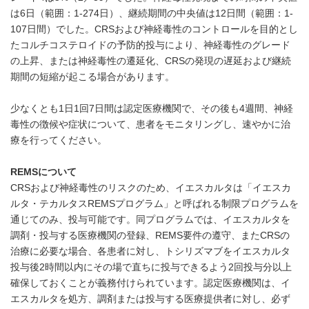
は6日（範囲：1-274日）、継続期間の中央値は12日間（範囲：1-
107日間）でした。CRSおよび神経毒性のコントロールを目的とし
たコルチコステロイドの予防的投与により、神経毒性のグレード
の上昇、または神経毒性の遷延化、CRSの発現の遅延および継続
期間の短縮が起こる場合があります。
少なくとも1日1回7日間は認定医療機関で、その後も4週間、神経
毒性の徴候や症状について、患者をモニタリングし、速やかに治
療を行ってください。
REMS
について
CRSおよび神経毒性のリスクのため、イエスカルタは「イエスカ
ルタ・テカルタスREMSプログラム」と呼ばれる制限プログラムを
通じてのみ、投与可能です。同プログラムでは、イエスカルタを
Japanese
調剤・投与する医療機関の登録、REMS要件の遵守、またCRSの
治療に必要な場合、各患者に対し、トシリズマブをイエスカルタ
投与後2時間以内にその場で直ちに投与できるよう2回投与分以上
確保しておくことが義務付けられています。認定医療機関は、イ
エスカルタを処方、調剤または投与する医療提供者に対し、必ず