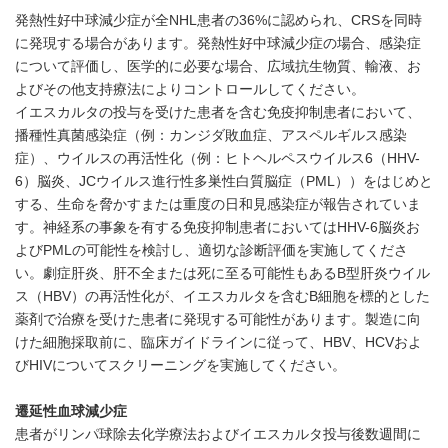
発熱性好中球減少症が全NHL患者の36%に認められ、CRSを同時
に発現する場合があります。発熱性好中球減少症の場合、感染症
について評価し、医学的に必要な場合、広域抗生物質、輸液、お
よびその他支持療法によりコントロールしてください。
イエスカルタの投与を受けた患者を含む免疫抑制患者において、
播種性真菌感染症（例：カンジダ敗血症、アスペルギルス感染
症）、ウイルスの再活性化（例：ヒトヘルペスウイルス6（HHV-
6）脳炎、JCウイルス進行性多巣性白質脳症（PML））をはじめと
する、生命を脅かすまたは重度の日和見感染症が報告されていま
す。神経系の事象を有する免疫抑制患者においてはHHV-6脳炎お
よびPMLの可能性を検討し、適切な診断評価を実施してくださ
い。劇症肝炎、肝不全または死に至る可能性もあるB型肝炎ウイル
ス（HBV）の再活性化が、イエスカルタを含むB細胞を標的とした
薬剤で治療を受けた患者に発現する可能性があります。製造に向
けた細胞採取前に、臨床ガイドラインに従って、HBV、HCVおよ
びHIVについてスクリーニングを実施してください。
遷延性血球減少症
患者がリンパ球除去化学療法およびイエスカルタ投与後数週間に