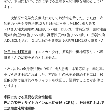
法で、米国においては次に挙げる患者さんの治療を適応としてい
ます。
・一次治療の化学免疫療法に対して難治性を示した、または一次
治療の化学免疫療法後12カ月以内に再発したLBCL成人患者
・びまん性大細胞型B細胞リンパ腫（DLBCL）非特定型、原発性縦
隔大細胞型B細胞リンパ腫、高悪性度B細胞リンパ腫、FL形質転換
のDLBCLを含む、2つ以上の全身療法後のR/R LBCL成人患者さん
使用上の制限事項
：イエスカルタは、原発性中枢神経系リンパ腫
患者さんの治療を適応としません。
・2つ以上の全身療法後のR/R FL成人患者。本適応症は、奏効率に
基づき迅速承認されました。本適応症の承認を継続するには、検
証的試験で臨床的ベネフィットを検証し、証明することが条件と
なります。
米国における重要な安全性情報
枠組み警告：サイトカイン放出症候群（
CRS
）、神経毒性および
二次性血液悪性腫瘍