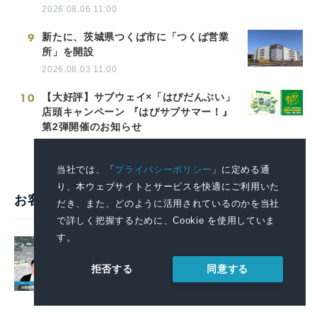
2026.08.06 11:00
9
新たに、茨城県つくば市に「つくば営業
所」を開設
2026.08.03 11:00
10
【大好評】サブウェイ×「はぴだんぶい」
店頭キャンペーン 『はぴサブサマー！』
第2弾開催のお知らせ
2026.07.31 11:00
当社では、「
プライバシーポリシー
」に定める通
り、本ウェブサイトとサービスを快適にご利用いた
お客様の声・活用事例
だき、また、どのように活用されているのかを当社
で詳しく把握するために、Cookie を使用していま
す。
戦略的広報で堺の魅力を全国へ。プレ
スリリースを起点に広がる情報発信の
同意する
拒否する
好循環【堺市様】
導入事例一覧を見る