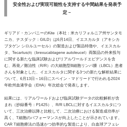
安全性および実現可能性を支持する中間結果を発表予
定－
ギリアド・カンパニーのKite（本社：米カリフォルニア州サンタモ
ニカ、ナスダック：GILD）は6月14日、イエスカルタ（アキシカ
ブタゲン シロルユーセル）の製造および製品特徴や、イエスカル
タ、Tecartus
（brexucabtagene autoleucel）両製品の外来投与
(R)
に関する新たな臨床試験およびリアルワールドエビデンスを含
む、再発／難治性（R/R）の大細胞型B細胞リンパ腫（LBCL）患者
さんを対象とした、イエスカルタに関する3つの新たな解析結果に
ついて、6月13日～16日にスペイン・マドリードで行われる2024
年欧州血液学会（EHA）年次総会で発表します。
結果には、リアルワールドおよび臨床試験データの比較解析が含
まれ（抄録番号：P1425）、R/R LBCLに対するイエスカルタにつ
いて、三次治療以降と比較して、二次治療における製造成功率が
高く、T細胞のパフォーマンスが向上したことが示されています。
CAR T細胞療法の迅速かつ効率的な製造により、白血球アフェレ