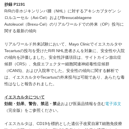
抄録
P1191
R/Rの非ホジキンリンパ腫（NHL）に対するアキシカブタゲン シ
ロルユーセル（Axi-Cel）およびBrexucabtagene
Autoleucel（Brexu-Cel）のリアルワールドでの外来（OP）投与に
関する最新の傾向
リアルワールド外来試験において、Mayo Clinicでイエスカルタや
Tecartusの投与を受けたR/R NHL患者さんを対象に、安全性や入院
の傾向を評価しました。安全性評価項目は、サイトカイン放出症
候群（CRS）、免疫エフェクター細胞関連神経毒性症候群
（ICANS)、および入院率でした。安全性の傾向に関する解析で
は、イエスカルタやTecartusの外来投与は可能であり、あらたな毒
性はなしと報告されました。
イエスカルタについて
効能・効果、警告、禁忌・禁止
および医薬品情報を含む
電子添文
（完全版）をご参照ください。
イエスカルタは、CD19を標的とした遺伝子改変自家T細胞免疫療