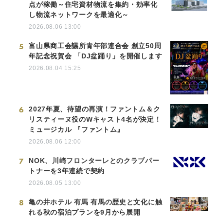
点が稼働～住宅資材物流を集約・効率化
し物流ネットワークを最適化～
2026.08.06 13:00
5
富山県商工会議所青年部連合会 創立50周
年記念祝賀会 「DJ盆踊り」を開催します
2026.08.04 15:25
6
2027年夏、待望の再演！ファントム＆ク
リスティーヌ役のWキャスト4名が決定！
ミュージカル 『ファントム』
2026.08.06 12:00
7
NOK、川崎フロンターレとのクラブパー
トナーを3年連続で契約
2026.08.05 13:00
8
亀の井ホテル 有馬 有馬の歴史と文化に触
れる秋の宿泊プランを9月から展開