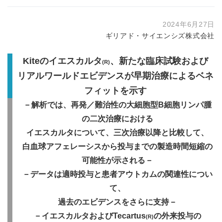
2024年6月27日
ギリアド・サイエンシズ株式会社
Kite
のイエスカルタ
、新たな臨床試験および
(R)
リアルワールドエビデンスが早期治療によるベネ
フィットを示す
－解析では、再発／難治性の大細胞型
B
細胞リンパ腫
の二次治療における
イエスカルタについて、三次治療以降と比較して、
白血球アフェレーシスから投与までの製造時間短縮の
可能性が示される－
－データは適時投与と患者アウトカムの関連性につい
て、
過去のエビデンスをさらに支持－
－イエスカルタおよび
Tecartus
の外来投与の
(R)