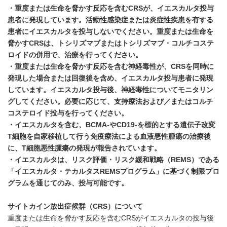
・重度または生命を脅かす反応を含む
CRS
が、イエスカルタ投与
患者に発現しています。活動性感染症または炎症性疾患を有する
患者にイエスカルタを投与しないでください。重度または生命を
脅かす
CRS
は、トシリズマブまたはトシリズマブ・コルチコステ
ロイドの併用で、治療を行ってください。
・重度または生命を脅かす反応を含む神経毒性が、
CRS
を同時に
発現した場合または回復後を含め、イエスカルタ投与患者に発現
しています。イエスカルタ投与後、神経毒性についてモニタリン
グしてください。必要に応じて、支持療法および／またはコルチ
コステロイド投与を行ってください。
・イエスカルタを含む、
BCMA-
や
CD19-
を標的とする遺伝子改変
T
細胞を自家移植して行う免疫療法による血液悪性腫瘍の治療後
に、
T
細胞悪性腫瘍の発現が報告されています。
・イエスカルタは、リスク評価・リスク緩和戦略（
REMS
）である
「イエスカルタ・テカルタス
REMS
プログラム」に基づく制限プロ
グラムを通じてのみ、投与可能です。
サイトカイン放出症候群（
CRS
）について
重度または生命を脅かす反応を含むCRSがイエスカルタの投与後