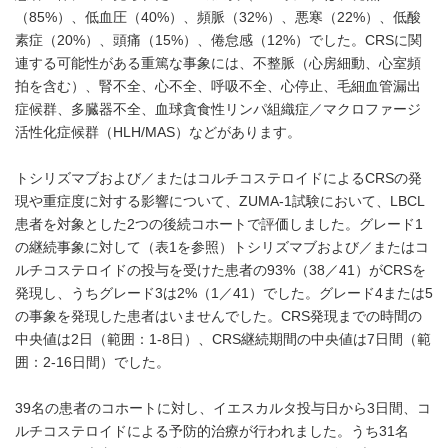
（85%）、低血圧（40%）、頻脈（32%）、悪寒（22%）、低酸
素症（20%）、頭痛（15%）、倦怠感（12%）でした。CRSに関
連する可能性がある重篤な事象には、不整脈（心房細動、心室頻
拍を含む）、腎不全、心不全、呼吸不全、心停止、毛細血管漏出
症候群、多臓器不全、血球貪食性リンパ組織症／マクロファージ
活性化症候群（HLH/MAS）などがあります。
トシリズマブおよび／またはコルチコステロイドによるCRSの発
現や重症度に対する影響について、ZUMA-1試験において、LBCL
患者を対象とした2つの後続コホートで評価しました。グレード1
の継続事象に対して（表1を参照）トシリズマブおよび／またはコ
ルチコステロイドの投与を受けた患者の93%（38／41）がCRSを
発現し、うちグレード3は2%（1／41）でした。グレード4または5
の事象を発現した患者はいませんでした。CRS発現までの時間の
中央値は2日（範囲：1-8日）、CRS継続期間の中央値は7日間（範
囲：2-16日間）でした。
39名の患者のコホートに対し、イエスカルタ投与日から3日間、コ
ルチコステロイドによる予防的治療が行われました。うち31名