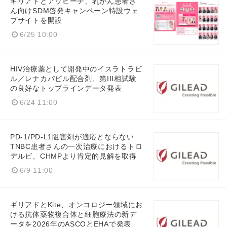
ギリアドとアッピーチ、乳がん患者さ
ん向けSDM啓発キャンペーン特設ウェ
ブサイトを開設
6/25 10:00
HIV治療薬として開発中のイスラトラビ
ル／レナカパビル配合剤、第III相試験
の良好なトップラインデータ発表
6/24 11:00
PD-1/PD-L1阻害剤が適応とならない
TNBC患者さんの一次治療におけるトロ
デルビ、CHMPより肯定的見解を取得
6/9 11:00
ギリアドとKite、オンコロジー領域にお
ける抗体薬物複合体と細胞療法の新デ
ータを2026年のASCOとEHAで発表