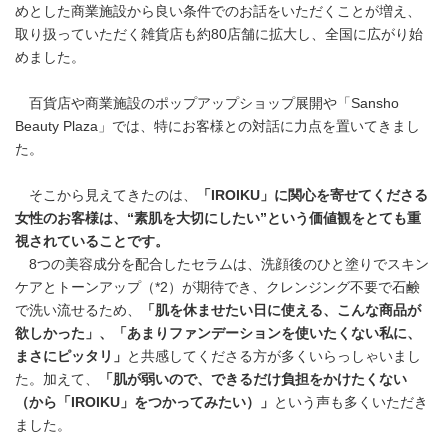
めとした商業施設から良い条件でのお話をいただくことが増え、
取り扱っていただく雑貨店も約80店舗に拡大し、全国に広がり始
めました。
百貨店や商業施設のポップアップショップ展開や「Sansho
Beauty Plaza」では、特にお客様との対話に力点を置いてきまし
た。
そこから見えてきたのは、
「
IROIKU
」に関心を寄せてくださる
女性のお客様は、“素肌を大切にしたい”という価値観をとても重
視されていることです。
8つの美容成分を配合したセラムは、洗顔後のひと塗りでスキン
ケアとトーンアップ（*2）が期待でき、クレンジング不要で石鹸
で洗い流せるため、
「肌を休ませたい日に使える、こんな商品が
欲し
かった」、「あまりファンデーションを使いたくない私に、
まさにピッタリ」
と共感してくださる方が多くいらっしゃいまし
た。加えて、
「肌が弱いので、できるだけ負担をかけたくない
（から「
IROIKU
」をつかってみたい）」
という声も多くいただき
ました。