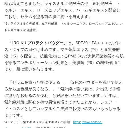
様も増えてきました。ライスミルク発酵液の他、豆乳発酵液、ト
ゥルシーエキス、ローズヒップエキス、ハトムギエキスを配合し
ており、セラムを塗る前の肌に潤いを与えます。
*3：ライスミルク発酵液、豆乳発酵液、トゥルシーエキス、ローズヒップエキス、ハ
トムギエキスの合計量。
「
IROIKU
プロテクトパウダー」
は、SPF30・PA＋＋＋のプレ
ストタイプの日やけ止めです。マテ茶葉エキス（*4）と豆乳発酵
液（*5）を配合し、抗酸化力によるPM2.5など大気汚染物質から肌
を守るアンチポリューション効果と、美肌菌（*6）の増殖作用に
より、肌に潤いを与えます。
「セラムを塗った後に使える」、「2色のパウダーを混ぜて使え
るから血色感が良くなる」、「紫外線の強い夏は、外出先で手軽
に塗りなおせるのが便利」と好評をいただいています。近年は、
紫外線対策に関心を持つ男性も増えてきたことから、シェアー
ド・コスメとしてカップルやご夫婦でお使いの方もいらっしゃる
ようです。
*4：マテチャ葉エキス（マテ茶エキス）の詳細
https:
//www.sansho-