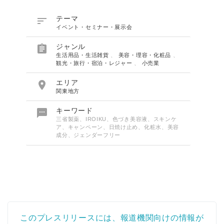

テーマ
イベント・セミナー・展示会

ジャンル
生活用品・生活雑貨
、
美容・理容・化粧品
、
観光・旅行・宿泊・レジャー
、
小売業

エリア
関東地方

キーワード
三省製薬、IROIKU、色づき美容液、スキンケ
ア、キャンペーン、日焼け止め、化粧水、美容
成分、ジェンダーフリー
このプレスリリースには、報道機関向けの情報が