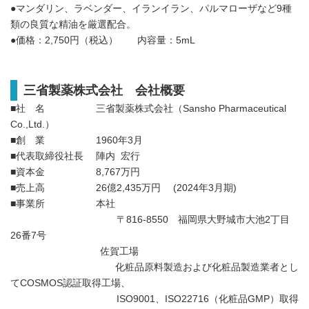
●マンダリン、ラベンダー、イランイラン、パルマローザなど9種
類の良質な精油を厳選配合。
●価格：2,750円（税込） 内容量：5mL
三省製薬株式会社 会社概要
■社 名 三省製薬株式会社（Sansho Pharmaceutical
Co.,Ltd.）
■創 業 1960年3月
■代表取締役社長 陣内 宏行
■資本金 8,767万円
■売上高 26億2,435万円 (2024年3月期)
■事業所 本社
〒816-8550 福岡県大野城市大池2丁目
26番7号
佐賀工場
化粧品原料製造および化粧品製造業者とし
てCOSMOS認証取得工場、
ISO9001、ISO22716（化粧品GMP）取得