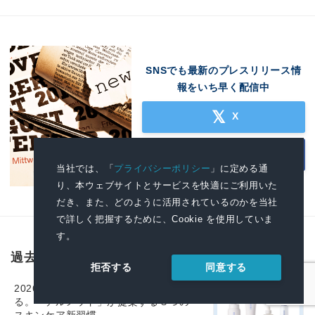
SNSでも最新のプレスリリース情
報をいち早く配信中
X
Facebook
当社では、「
プライバシーポリシー
」に定める通
り、本ウェブサイトとサービスを快適にご利用いた
だき、また、どのように活用されているのかを当社
で詳しく把握するために、Cookie を使用していま
す。
過去に配信したプレスリリース
同意する
拒否する
2026年の“酷暑”から素肌を守り、整え
る。「デルメッド」が提案する３つの