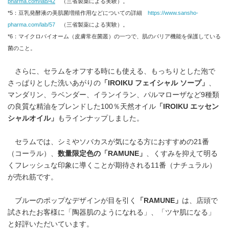
pharma.com/lab/42
（三省製薬による実験）。
*5：豆乳発酵液の美肌菌増殖作用などについての詳細
https://www.sansho-
pharma.com/lab/57
（三省製薬による実験）。
*6：マイクロバイオーム（皮膚常在菌叢）の一つで、肌のバリア機能を保護している
菌のこと。
さらに、セラムをオフする時にも使える、もっちりとした泡で
さっぱりとした洗いあがりの
「
IROIKU
フェイシャル ソープ」
、
マンダリン、ラベンダー、イランイラン、パルマローザなど9種類
の良質な精油をブレンドした100％天然オイル
「
IROIKU
エッセン
シャルオイル」
もラインナップしました。
セラムでは、シミやソバカスが気になる方におすすめの21番
（コーラル）、
数量限定色の「
RAMUNE
」
、くすみを抑えて明る
くフレッシュな印象に導くことが期待される11番（ナチュラル）
が売れ筋です。
ブルーのポップなデザインが目を引く
「RAMUNE」
は、店頭で
試されたお客様に「陶器肌のようになれる」、「ツヤ肌になる」
と好評いただいています。