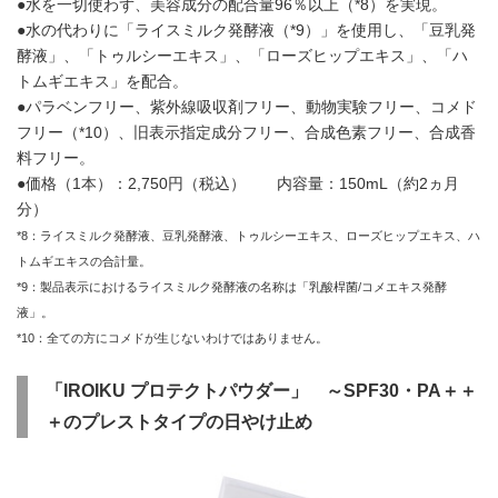
●水を一切使わず、美容成分の配合量96％以上（*8）を実現。
●水の代わりに「ライスミルク発酵液（*9）」を使用し、「豆乳発
酵液」、「トゥルシーエキス」、「ローズヒップエキス」、「ハ
トムギエキス」を配合。
●パラベンフリー、紫外線吸収剤フリー、動物実験フリー、コメド
フリー（*10）、旧表示指定成分フリー、合成色素フリー、合成香
料フリー。
●価格（1本）：2,750円（税込） 内容量：150mL（約2ヵ月
分）
*8：ライスミルク発酵液、豆乳発酵液、トゥルシーエキス、ローズヒップエキス、ハ
トムギエキスの合計量。
*9：製品表示におけるライスミルク発酵液の名称は「乳酸桿菌/コメエキス発酵
液」。
*10：全ての方にコメドが生じないわけではありません。
「
IROIKU
プロテクトパウダー」
～
SPF30
・
PA
＋＋
＋のプレストタイプの日やけ止め