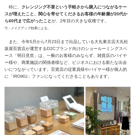
特に、
クレンジング不要という手軽さから購入につながるケー
スが増えたこと、関心を寄せてくださるお客様の年齢層が
20
代か
ら
60
代まで広がったこと
が、2年目の大きな収穫です。
*2：メイクアップ効果による。
また、今年5月から7月23日まで出品している大丸東京店大丸松
坂屋百貨店が運営するⅮ2Cブランド向けのショールーミングスペ
ース「明日見世」は、一般のお客様のみならず、雑貨店のバイヤ
ー様や、商業施設の関係者様など、ビジネスにおける新たな出会
いにつながっています。百貨店の従業員様やバイヤー様が個人的
に「IROIKU」ファンになってくださることもあります。