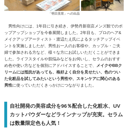
「明日見世」への出品
男性向けには、1年目に引き続き、伊勢丹新宿店メンズ館でのポ
ップアップショップを今春展開しました。2年目も、プロのヘア&
メイクアップアーティスト・渡辺たえ氏によるタッチアップイベ
ントを実施しましたが、男性お一人のお客様や、カップル・ご夫
婦で参加される方など、様々な方にお試しいただくことができま
した。ライフスタイルや肌悩みなどをお伺いし、セラムのおすす
め色や使い方などを個別にアドバイスすることで、
メイクや
BB
ク
リームには抵抗があっても、格好よく
自分を見せたい、色のつい
た化粧品を試してみたいという男性や、スキンケアに関心のある
男性
に使っていただくきっかけにつながりました。
自社開発の美容成分を96％配合した化粧水、UV
カットパウダーなどラインナップが充実。セラム
は数量限定色も人気！