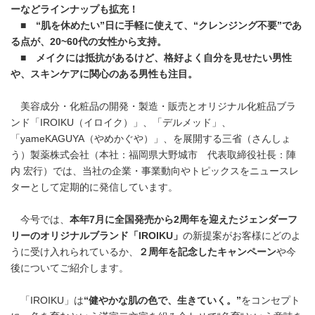
ーなどラインナップも拡充！
■ “肌を休めたい”日に手軽に使えて、“クレンジング不要”であ
る点が、
20~60
代の女性から支持。
■ メイクには抵抗があるけど、格好よく自分を見せたい男性
や、スキンケアに関心のある男性も注目。
美容成分・化粧品の開発・製造・販売とオリジナル化粧品ブラ
ンド「IROIKU（イロイク）」、「デルメッド」、
「yameKAGUYA（やめかぐや）」、を展開する三省（さんしょ
う）製薬株式会社（本社：福岡県大野城市 代表取締役社長：陣
内 宏行）では、当社の企業・事業動向やトピックスをニュースレ
ターとして定期的に発信しています。
今号では、
本年
7
月に全国発売から
2
周年を迎えたジェンダーフ
リーのオリジナルブランド「
IROIKU
」
の新提案がお客様にどのよ
うに受け入れられているか、
２周年を記念したキャンペーン
や今
後についてご紹介します。
「IROIKU」は
“健やかな肌の色で、生きていく。”
をコンセプト