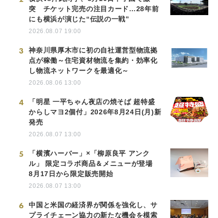
突 チケット完売の注目カード…28年前
にも横浜が演じた“伝説の一戦”
2026.08.07 19:00
3
神奈川県厚木市に初の自社運営型物流拠
点が稼働～住宅資材物流を集約・効率化
し物流ネットワークを最適化～
2026.08.06 13:00
4
「明星 一平ちゃん夜店の焼そば 超特盛
からしマヨ2個付」2026年8月24日(月)新
発売
2026.08.07 13:00
5
「横濱ハーバー」×「柳原良平 アンク
ル」 限定コラボ商品＆メニューが登場
8月17日から限定販売開始
2026.08.07 13:00
6
中国と米国の経済界が関係を強化し、サ
プライチェーン協力の新たな機会を模索