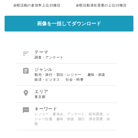
余暇活動の参加率上位10種目
余暇活動潜在需要の上位10種目
画像を一括してダウンロード

テーマ
調査・アンケート

ジャンル
観光・旅行・宿泊・レジャー
、
趣味・娯楽
、
経済・ビジネス
、
社会・時事

エリア
東京都

キーワード
レジャー、夏休み、アンケート、経年調査、レ
ジャー白書、趣味、娯楽、旅行、潜在需要、余
暇