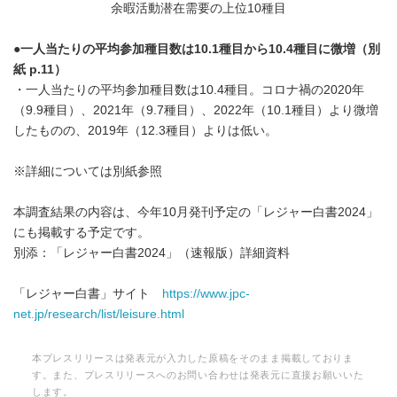
余暇活動潜在需要の上位10種目
●
一人当たりの平均参加種目数は
10.1
種目から
10.4
種目に微増（別
紙
p.11
）
・一人当たりの平均参加種目数は10.4種目。コロナ禍の2020年
（9.9種目）、2021年（9.7種目）、2022年（10.1種目）より微増
したものの、2019年（12.3種目）よりは低い。
※詳細については別紙参照
本調査結果の内容は、今年10月発刊予定の「レジャー白書2024」
にも掲載する予定です。
別添：「レジャー白書2024」（速報版）詳細資料
「レジャー白書」サイト
https://www.jpc-
net.jp/research/list/leisure.html
本プレスリリースは発表元が入力した原稿をそのまま掲載しておりま
す。また、プレスリリースへのお問い合わせは発表元に直接お願いいた
します。