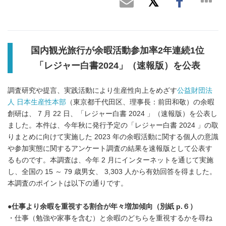
国内観光旅行が余暇活動参加率
2
年連続
1
位
「レジャー白書
2024
」（速報版）を公表
調査研究や提言、実践活動により生産性向上をめざす
公益財団法
人 日本生産性本部
（東京都千代田区、理事長：前田和敬）の余暇
創研は、 7 月 22 日、「レジャー白書 2024 」（速報版）を公表し
ました。本件は、今年秋に発行予定の「レジャー白書 2024 」の取
りまとめに向けて実施した 2023 年の余暇活動に関する個人の意識
や参加実態に関するアンケート調査の結果を速報版として公表す
るものです。本調査は、今年 2 月にインターネットを通じて実施
し、全国の 15 ～ 79 歳男女、 3,303 人から有効回答を得ました。
本調査のポイントは以下の通りです。
●
仕事より余暇を重視する割合が年々増加傾向（別紙
p.
６）
・仕事（勉強や家事を含む）と余暇のどちらを重視するかを尋ね