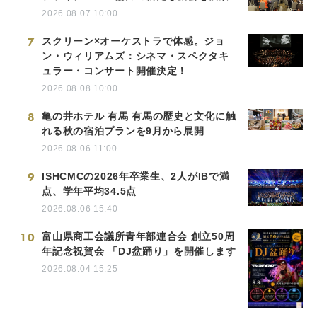
2026.08.07 10:00
7
スクリーン×オーケストラで体感。ジョ
ン・ウィリアムズ：シネマ・スペクタキ
ュラー・コンサート開催決定！
2026.08.08 10:00
8
亀の井ホテル 有馬 有馬の歴史と文化に触
れる秋の宿泊プランを9月から展開
2026.08.06 11:00
9
ISHCMCの2026年卒業生、2人がIBで満
点、学年平均34.5点
2026.08.06 15:40
10
富山県商工会議所青年部連合会 創立50周
年記念祝賀会 「DJ盆踊り」を開催します
2026.08.04 15:25