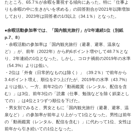
たところ、65.7％が余暇を重視する傾向にあった。特に「仕事よ
りも余暇の中に生きがいを求める」の回答割合が2021年以降増加
しており、2023年は回答者の1/3以上（34.1％）となった。
●
余暇活動参加率では、「国内観光旅行」が
2
年連続
1
位（別紙
p.7
、
8
）
・余暇活動の参加率は「国内観光旅行（避暑、避寒、温泉な
ど）」が、前年（2022年）から約6ポイント増やして48.7％とな
り、2年連続の1位となった。しかし、コロナ禍前の2019年の水準
（54.3%）よりは低い。
・2位は「外食（日常的なものは除く）」（39.2％）で前年から
3.4ポイント増え、順位を2つ上げたが、2019年の水準（43.7%）
よりは低い。一方、前年2位の「動画鑑賞（レンタル、配信を含
む）」は3位、前年3位の「読書（仕事、勉強などを除く娯楽とし
ての）」は4位と1つずつ順位を下げた。
・男女別でみると、男女ともに「国内観光旅行（避暑、避寒、温
泉など）」の参加率が前年より上がって1位となった。男性は前年
の「動画鑑賞（レンタル、配信を含む）」に代わって1位、女性は
前年から引き続いての1位となった。