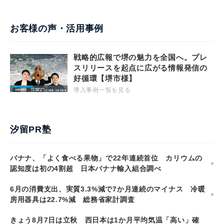
お客様の声・活用事例
戦略的広報で堺の魅力を全国へ。プレ
スリリースを起点に広がる情報発信の
好循環【堺市様】
導入事例一覧を見る
汐留PR塾
バナナ、「よく食べる果物」で22年連続首位 カリウムの
認知度は初の4割超 日本バナナ輸入組合調べ
6月の消費支出、実質3.3%減で7か月連続のマイナス 冷暖
房用器具は22.7%減 総務省家計調査
きょう8月7日は立秋 西日本は1か月平均気温「高い」確