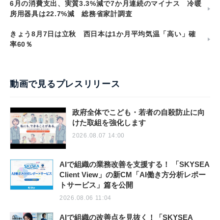
6月の消費支出、実質3.3%減で7か月連続のマイナス 冷暖
房用器具は22.7%減 総務省家計調査
きょう8月7日は立秋 西日本は1か月平均気温「高い」確
率60％
動画で見るプレスリリース
政府全体でこども・若者の自殺防止に向
けた取組を強化します
2026.08.07 14:00
AIで組織の業務改善を支援する！ 「SKYSEA
Client View」の新CM「AI働き方分析レポー
トサービス」篇を公開
2026.08.06 11:04
AIで組織の改善点を見抜く！「SKYSEA