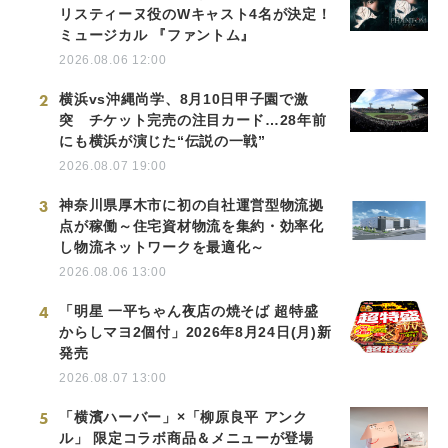
リスティーヌ役のWキャスト4名が決定！
ミュージカル 『ファントム』
2026.08.06 12:00
2
横浜vs沖縄尚学、8月10日甲子園で激
突 チケット完売の注目カード…28年前
にも横浜が演じた“伝説の一戦”
2026.08.07 19:00
3
神奈川県厚木市に初の自社運営型物流拠
点が稼働～住宅資材物流を集約・効率化
し物流ネットワークを最適化～
2026.08.06 13:00
4
「明星 一平ちゃん夜店の焼そば 超特盛
からしマヨ2個付」2026年8月24日(月)新
発売
2026.08.07 13:00
5
「横濱ハーバー」×「柳原良平 アンク
ル」 限定コラボ商品＆メニューが登場