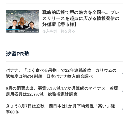
戦略的広報で堺の魅力を全国へ。プレ
スリリースを起点に広がる情報発信の
好循環【堺市様】
導入事例一覧を見る
汐留PR塾
バナナ、「よく食べる果物」で22年連続首位 カリウムの
認知度は初の4割超 日本バナナ輸入組合調べ
6月の消費支出、実質3.3%減で7か月連続のマイナス 冷暖
房用器具は22.7%減 総務省家計調査
きょう8月7日は立秋 西日本は1か月平均気温「高い」確
率60％