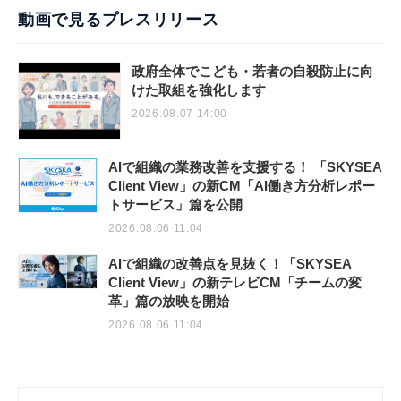
動画で見るプレスリリース
政府全体でこども・若者の自殺防止に向
けた取組を強化します
2026.08.07 14:00
AIで組織の業務改善を支援する！ 「SKYSEA
Client View」の新CM「AI働き方分析レポー
トサービス」篇を公開
2026.08.06 11:04
AIで組織の改善点を見抜く！「SKYSEA
Client View」の新テレビCM「チームの変
革」篇の放映を開始
2026.08.06 11:04