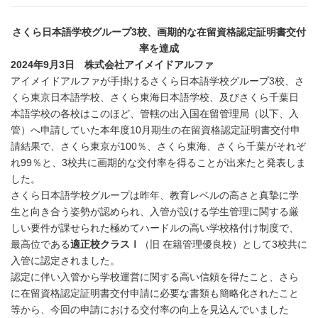
さくら日本語学校グループ
3
校、画期的な在留資格認定証明書交付
率を達成
2024
年
9
月
3
日 株式会社アイメイドアルファ
アイメイドアルファが手掛けるさくら日本語学校グループ3校、さ
くら東京日本語学校、さくら東海日本語学校、及びさくら千葉日
本語学校の各校はこのほど、管轄の出入国在留管理局（以下、入
管）へ申請していた本年度10月期生の在留資格認定証明書交付申
請結果で、さくら東京が100％、さくら東海、さくら千葉がそれぞ
れ99％と、3校共に画期的な交付率を得ることが出来たと発表しま
した。
さくら日本語学校グループは昨年、教育レベルの高さと真摯に学
生と向き合う姿勢が認められ、入管が設ける学生管理に関する厳
しい要件が課せられた極めてハードルの高い学校格付け制度で、
最高位である
適正校クラスⅠ
（旧 在籍管理優良校）として3校共に
入管に認定されました。
認定に伴い入管から学校運営に関する高い信頼を得たこと、さら
に在留資格認定証明書交付申請に必要な書類も簡略化されたこと
等から、今回の申請における交付率の向上を見込んでいました