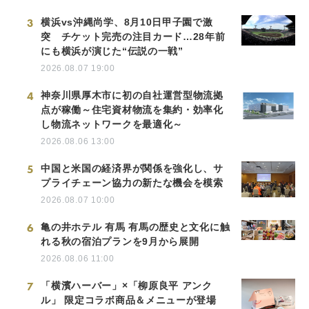
3
横浜vs沖縄尚学、8月10日甲子園で激
突 チケット完売の注目カード…28年前
にも横浜が演じた“伝説の一戦”
2026.08.07 19:00
4
神奈川県厚木市に初の自社運営型物流拠
点が稼働～住宅資材物流を集約・効率化
し物流ネットワークを最適化～
2026.08.06 13:00
5
中国と米国の経済界が関係を強化し、サ
プライチェーン協力の新たな機会を模索
2026.08.07 10:00
6
亀の井ホテル 有馬 有馬の歴史と文化に触
れる秋の宿泊プランを9月から展開
2026.08.06 11:00
7
「横濱ハーバー」×「柳原良平 アンク
ル」 限定コラボ商品＆メニューが登場