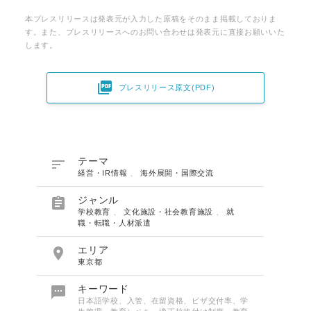
本プレスリリースは発表元が入力した原稿をそのまま掲載しておりま
す。また、プレスリリースへのお問い合わせは発表元に直接お願いいた
します。

プレスリリース原文(PDF)

テーマ
経営・IR情報
、
海外展開・国際交流

ジャンル
学校教育
、
文化施設・社会教育施設
、
就
職・転職・人材派遣

エリア
東京都

キーワード
日本語学校、入管、在留資格、ビザ交付率、学