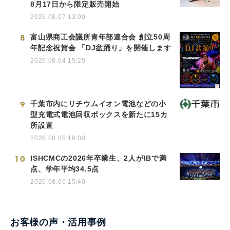
8月17日から限定販売開始
2026.08.07 13:00
8
富山県商工会議所青年部連合会 創立50周
年記念祝賀会 「DJ盆踊り」を開催します
2026.08.04 15:25
9
千葉市内にリチウムイオン電池などの小
型充電式電池回収ボックスを新たに15カ
所設置
2026.08.05 16:00
10
ISHCMCの2026年卒業生、2人がIBで満
点、学年平均34.5点
2026.08.06 15:40
お客様の声・活用事例