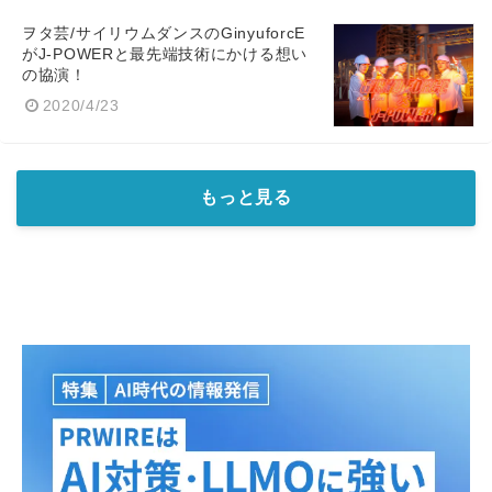
ヲタ芸/サイリウムダンスのGinyuforcE
がJ-POWERと最先端技術にかける想い
の協演！
2020/4/23
もっと見る