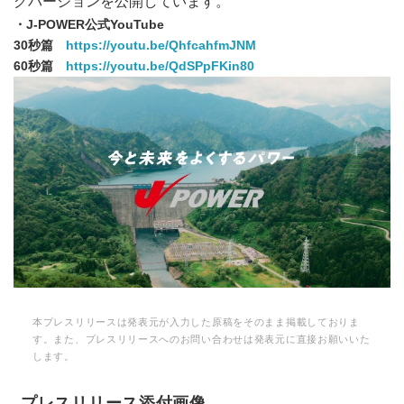
グバージョンを公開しています。
・
J-POWER
公式
YouTube
30
秒篇
https://youtu.be/QhfcahfmJNM
60
秒篇
https://youtu.be/QdSPpFKin80
本プレスリリースは発表元が入力した原稿をそのまま掲載しておりま
す。また、プレスリリースへのお問い合わせは発表元に直接お願いいた
します。
プレスリリース添付画像