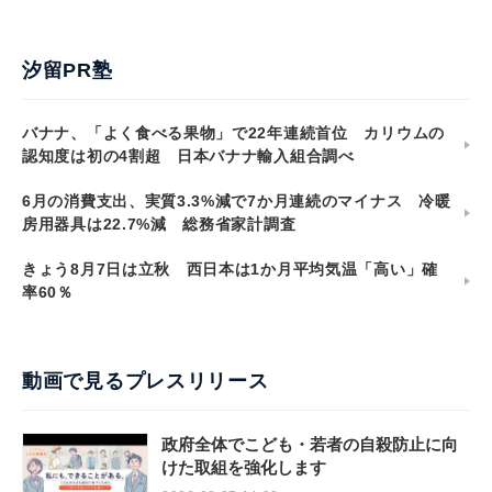
汐留PR塾
バナナ、「よく食べる果物」で22年連続首位 カリウムの
認知度は初の4割超 日本バナナ輸入組合調べ
6月の消費支出、実質3.3%減で7か月連続のマイナス 冷暖
房用器具は22.7%減 総務省家計調査
きょう8月7日は立秋 西日本は1か月平均気温「高い」確
率60％
動画で見るプレスリリース
政府全体でこども・若者の自殺防止に向
けた取組を強化します