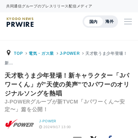
共同通信グループのプレスリリース配信メディア
KYODO NEWS
海外
国内
PRWIRE
TOP
電気・ガス業
J-POWER
天才歌うま少年登場！
新…
天才歌うま少年登場！新キャラクター「Jパ
ワーくん」が”天使の美声”でJパワーのオリ
ジナルソングを熱唱
J-POWERグループが新TVCM「Jパワーくん〜安
定〜」篇を公開！
J-POWER
2024/9/17 13:00