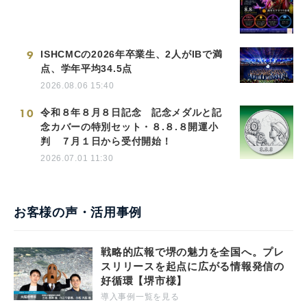
9
ISHCMCの2026年卒業生、2人がIBで満
点、学年平均34.5点
2026.08.06 15:40
10
令和８年８月８日記念 記念メダルと記
念カバーの特別セット・８.８.８開運小
判 ７月１日から受付開始！
2026.07.01 11:30
お客様の声・活用事例
戦略的広報で堺の魅力を全国へ。プレ
スリリースを起点に広がる情報発信の
好循環【堺市様】
導入事例一覧を見る