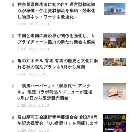
4
神奈川県厚木市に初の自社運営型物流拠
点が稼働～住宅資材物流を集約・効率化
し物流ネットワークを最適化～
2026.08.06 13:00
5
中国と米国の経済界が関係を強化し、サ
プライチェーン協力の新たな機会を模索
2026.08.07 10:00
6
亀の井ホテル 有馬 有馬の歴史と文化に触
れる秋の宿泊プランを9月から展開
2026.08.06 11:00
7
「横濱ハーバー」×「柳原良平 アンク
ル」 限定コラボ商品＆メニューが登場
8月17日から限定販売開始
2026.08.07 13:00
8
富山県商工会議所青年部連合会 創立50周
年記念祝賀会 「DJ盆踊り」を開催します
2026.08.04 15:25