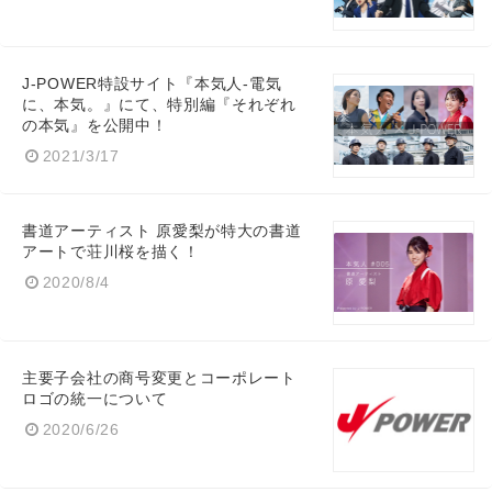
J-POWER特設サイト『本気人-電気
に、本気。』にて、特別編『それぞれ
の本気』を公開中！
2021/3/17
書道アーティスト 原愛梨が特大の書道
アートで荘川桜を描く！
2020/8/4
主要子会社の商号変更とコーポレート
ロゴの統一について
2020/6/26