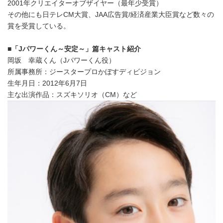
2001年クリエイターオブザイヤー（最年少受賞）
その他にも日テレCM大賞、JAA広告賞/経済産業大臣賞など数々の
賞を受賞している。
■
「
J
パワーくん～安定～」篇キャスト紹介
岡坂 幸蔵くん（Jパワーくん役）
所属事務所：ジースタープロかぼすディビジョン
生年月日：2012年6月7日
主な出演作品：スズキソリオ（CM）など