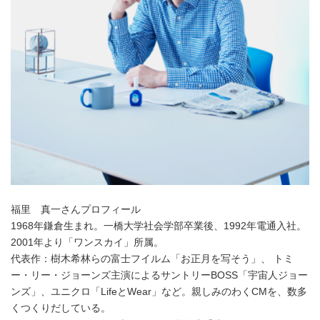
福里 真一さんプロフィール
1968年鎌倉生まれ。一橋大学社会学部卒業後、1992年電通入社。
2001年より「ワンスカイ」所属。
代表作：樹木希林らの富士フイルム「お正月を写そう」、 トミ
ー・リー・ジョーンズ主演によるサントリーBOSS「宇宙人ジョー
ンズ」、ユニクロ「LifeとWear」など。親しみのわくCMを、数多
くつくりだしている。