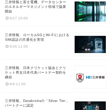
三井情報と富士電機、データセンター
のエネルギーマネジメント領域で協業
開始
5/27 10:00
三井情報、ローカル5GとWi‑Fiにおける
SIM認証の共通化を実現
5/26 11:00
三井情報、日本クリケット協会とクリ
ケット男女日本代表パートナー契約を
継続
4/9 11:00
三井情報、Databricksの「Silver Tier」
Japanese
パートナーに認定