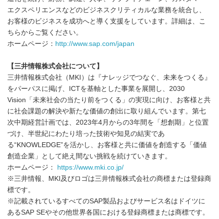
エクスペリエンスなどのビジネスクリティカルな業務を統合し、
お客様のビジネスを成功へと導く支援をしています。詳細は、こ
ちらからご覧ください。
ホームページ：
http://www.sap.com/japan
【三井情報株式会社について】
三井情報株式会社（MKI）は『ナレッジでつなぐ、未来をつくる』
をパーパスに掲げ、ICTを基軸とした事業を展開し、2030
Vision「未来社会の当たり前をつくる」の実現に向け、お客様と共
に社会課題の解決や新たな価値の創出に取り組んでいます。第七
次中期経営計画では、2023年4月からの3年間を「想創期」と位置
づけ、半世紀にわたり培った技術や知見の結実であ
る“KNOWLEDGE”を活かし、お客様と共に価値を創造する「価値
創造企業」として絶え間ない挑戦を続けていきます。
ホームページ：
https://www.mki.co.jp/
※三井情報、MKI及びロゴは三井情報株式会社の商標または登録商
標です。
※記載されているすべてのSAP製品およびサービス名はドイツに
あるSAP SEやその他世界各国における登録商標または商標です。