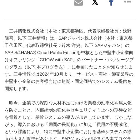
三井情報株式会社（本社：東京都港区、代表取締役社長：浅野
謙吾、以下 三井情報）は、SAPジャパン株式会社（本社：東京都
千代田区、代表取締役社長：鈴木 洋史、以下 SAPジャパン）の
SAP S/4HANA® Cloud Public Editionを中核とした中堅中小企業向
けオファリング「GROW with SAP」のパートナー・パッケージプ
ログラム（以下 本プログラム）」に参画したことをお知らせしま
す。三井情報では2024年10月より、サービス・商社・卸売業界の
中堅中小企業のお客様向けに短期・固定価格でのシステム提供を
開始します。
昨今、企業での深刻な人材不足における業務の効率化や属人化
を防ぐことと、内部統制の強化やセキュリティ向上への期待など
を背景として、基幹システムの導入が加速しています。しかしな
がら、導入における「期間の長期化」に加え「費用の不明確化」
という課題により、特に中堅中小企業における基幹システムの導
入は大きな障壁があります。SAPジャパンが提供する本プログラ