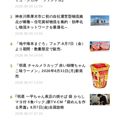
2026.08.06 12:00
3
神奈川県厚木市に初の自社運営型物流拠
点が稼働～住宅資材物流を集約・効率化
し物流ネットワークを最適化～
2026.08.06 13:00
4
「地中海本まぐろ」フェア-8月7日（金）
より期間・数量限定で販売-
2026.08.04 14:00
5
「明星 チャルメラカップ 赤い味噌ちゃん
こ味ラーメン」2026年8月31日(月)新発
売
2026.08.07 13:00
6
｢明星 一平ちゃん夜店の焼そば 袋 からし
マヨ付 5食パック｣新TV-CM『袋めんを作
る男篇』8月7日(金)全国放映
2026.08.07 07:30