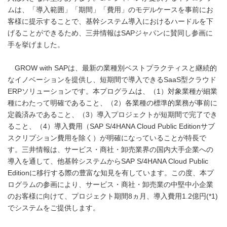
ムは、「導入範囲」「期間」「費用」のモデルケースを事前にお
客様に提示することで、基幹システム導入におけるハードルを下
げることができるため、三井情報はSAPジャパンに賛同し参画に
手を挙げました。
GROW with SAPは、最新の業種別ベストプラクティスと継続的
なイノベーションを提供し、短期間で導入できるSaaS型クラウド
ERPソリューションです。本プログラムは、（1）対象業種が細業
種にわたって明確であること、（2）各業種の標準的業務が事前に
定義済みであること、（3）導入プロジェクトが短期間で完了でき
ること、（4）導入費用（SAP S/4HANA Cloud Public Editionサブ
スクリプション費用を除く）が明確になっていることが特長で
す。三井情報は、サービス・商社・卸売業界の国内大手企業への
導入を通して、他基幹システムからSAP S/4HANA Cloud Public
Editionに移行する際の豊富な知見を有しています。この度、本プ
ログラムの参画により、サービス・商社・卸売業の中堅中小企業
のお客様に向けて、プロジェクト期間8ヵ月、導入費用1.2億円(*1)
でシステムをご提供します。