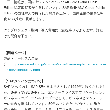
三井情報は、国内上位レベルのSAP S/4HANA Cloud Public
Edition認定取得者が在籍しています。SAP S/4HANA Cloud Public
Editionの自社導入で得られた知見を活かし、国内企業の業務効率
化やDX推進に貢献します。
(*1) プロジェクト期間・導入費用には前提事項があります。詳細
はお問合せ下さい。
【関連ページ】
製品・サービスのご紹
介：
https://www.mki.co.jp/solution/saps4hana-implement-service-
for-serviceindustry.html
【
SAP
ジャパン
について】
SAPジャパンは、SAP SEの日本法人として1992年に設立されまし
た。SAP（NYSE:SAP）は、エンタープライズアプリケーションと
ビジネスAIのグローバルリーダーとして、ビジネスとテクノロジ
ーの融合を推進しています。50年以上にわたり企業と共に歩み、
進化を続け、財務、調達、人事、サプライチェーン、カスタマー