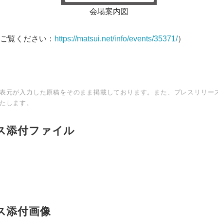
会場案内図
ご覧ください：
https://matsui.net/info/events/35371/
）
表元が入力した原稿をそのまま掲載しております。また、プレスリリー
たします。
ス添付ファイル
Japanese
ス添付画像