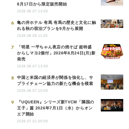
8月17日から限定販売開始
2026.08.07 13:00
6
亀の井ホテル 有馬 有馬の歴史と文化に触
れる秋の宿泊プランを9月から展開
2026.08.06 11:00
7
「明星 一平ちゃん夜店の焼そば 超特盛
からしマヨ2個付」2026年8月24日(月)新
発売
2026.08.07 13:00
8
中国と米国の経済界が関係を強化し、サ
プライチェーン協力の新たな機会を模索
2026.08.07 10:00
9
『UQUEEN』シリーズ新TVCM「隣国の
王子」篇 2026年7月1日（水）からオン
エア開始
2026.07.01 00:00