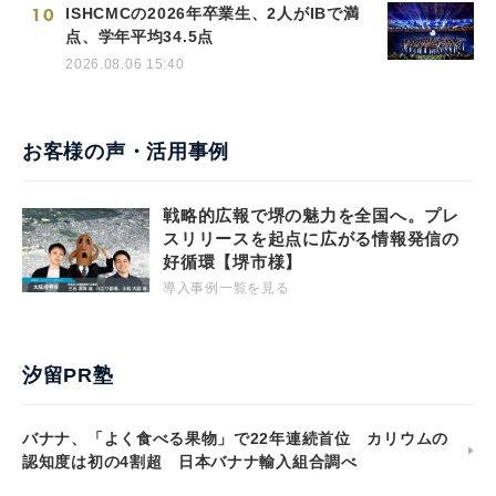
10
ISHCMCの2026年卒業生、2人がIBで満
点、学年平均34.5点
2026.08.06 15:40
お客様の声・活用事例
戦略的広報で堺の魅力を全国へ。プレ
スリリースを起点に広がる情報発信の
好循環【堺市様】
導入事例一覧を見る
汐留PR塾
バナナ、「よく食べる果物」で22年連続首位 カリウムの
認知度は初の4割超 日本バナナ輸入組合調べ