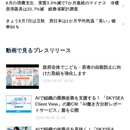
6月の消費支出、実質3.3%減で7か月連続のマイナス 冷暖
房用器具は22.7%減 総務省家計調査
きょう8月7日は立秋 西日本は1か月平均気温「高い」確
率60％
動画で見るプレスリリース
政府全体でこども・若者の自殺防止に向
けた取組を強化します
2026.08.07 14:00
AIで組織の業務改善を支援する！ 「SKYSEA
Client View」の新CM「AI働き方分析レポー
トサービス」篇を公開
2026.08.06 11:04
AIで組織の改善点を見抜く！「SKYSEA