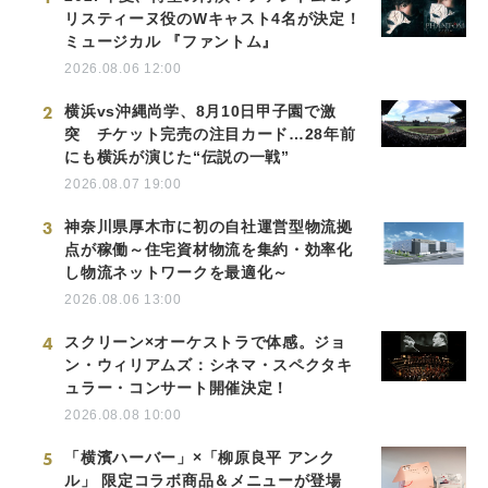
リスティーヌ役のWキャスト4名が決定！
ミュージカル 『ファントム』
2026.08.06 12:00
2
横浜vs沖縄尚学、8月10日甲子園で激
突 チケット完売の注目カード…28年前
にも横浜が演じた“伝説の一戦”
2026.08.07 19:00
3
神奈川県厚木市に初の自社運営型物流拠
点が稼働～住宅資材物流を集約・効率化
し物流ネットワークを最適化～
2026.08.06 13:00
4
スクリーン×オーケストラで体感。ジョ
ン・ウィリアムズ：シネマ・スペクタキ
ュラー・コンサート開催決定！
2026.08.08 10:00
5
「横濱ハーバー」×「柳原良平 アンク
ル」 限定コラボ商品＆メニューが登場