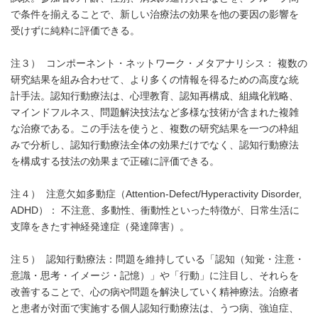
で条件を揃えることで、新しい治療法の効果を他の要因の影響を
受けずに純粋に評価できる。
注３） コンポーネント・ネットワーク・メタアナリシス： 複数の
研究結果を組み合わせて、より多くの情報を得るための高度な統
計手法。認知行動療法は、心理教育、認知再構成、組織化戦略、
マインドフルネス、問題解決技法など多様な技術が含まれた複雑
な治療である。この手法を使うと、複数の研究結果を一つの枠組
みで分析し、認知行動療法全体の効果だけでなく、認知行動療法
を構成する技法の効果まで正確に評価できる。
注４） 注意欠如多動症（Attention-Defect/Hyperactivity Disorder,
ADHD）： 不注意、多動性、衝動性といった特徴が、日常生活に
支障をきたす神経発達症（発達障害）。
注５） 認知行動療法：問題を維持している「認知（知覚・注意・
意識・思考・イメージ・記憶）」や「行動」に注目し、それらを
改善することで、心の病や問題を解決していく精神療法。治療者
と患者が対面で実施する個人認知行動療法は、うつ病、強迫症、