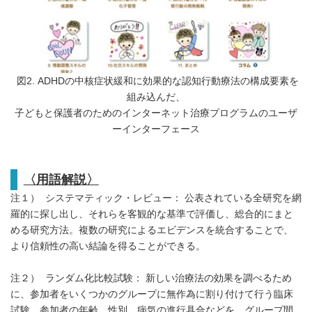
図2. ADHDの中核症状緩和に効果的な認知行動療法の構成要素を
組み込んだ、
子どもと保護者のためのインターネット治療プログラムのユーザ
ーインターフェース
〈用語解説〉
注１） システマティック・レビュー： 公表されている全研究を網
羅的に探し出し、それらを客観的な基準で評価し、総合的にまと
める研究方法。複数の研究によるエビデンスを統合することで、
より信頼性の高い結論を得ることができる。
注２） ランダム化比較試験： 新しい治療法の効果を調べるため
に、参加者をいくつかのグループに無作為に割り付けて行う臨床
試験。参加者の年齢、性別、病気の進行具合などを、グループ間