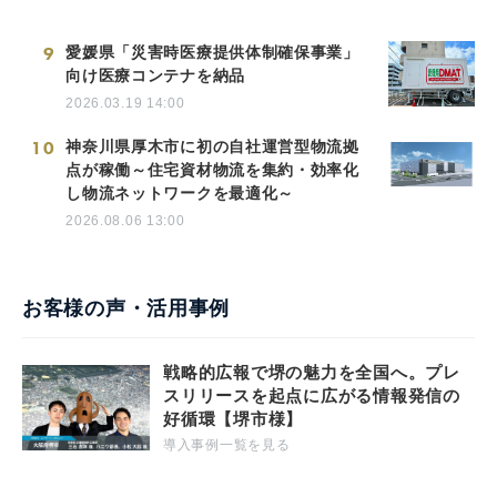
9
愛媛県「災害時医療提供体制確保事業」
向け医療コンテナを納品
2026.03.19 14:00
10
神奈川県厚木市に初の自社運営型物流拠
点が稼働～住宅資材物流を集約・効率化
し物流ネットワークを最適化～
2026.08.06 13:00
お客様の声・活用事例
戦略的広報で堺の魅力を全国へ。プレ
スリリースを起点に広がる情報発信の
好循環【堺市様】
導入事例一覧を見る