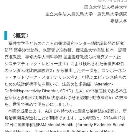
令和7年2月3日
国立大学法人福井大学
国立大学法人鹿児島大学 鹿児島大学病院
専修大学
〈概要〉
福井⼤学⼦どものこころの発達研究センター情動認知発達研究
部⾨ 濱⾕沙世助教、⽔野賀史准教授、鹿児島大学病院 松本一記研
究准教授、専修大学人間科学部 国里愛彦教授らの研究チームは、
システマティック・レビュー注１）により検出された全世界43件
のランダム化比較試験注2）から抽出したデータを、コンポーネン
ト・ネットワーク・メタアナリシス注3）と呼ぶエビデンス統合の
ための統計解析手法を用いて、注意欠如多動症（Attention-
Deficit/Hyperactivity Disorder, ADHD）注4）の中核症状である不注
意症状と多動性/衝動性症状を緩和させる認知行動療法注5）の技法
を、世界で初めて明らかにしました。
本研究成果により、ADHDを持つ方に最適な治療法の提案と、新
規治療開発が進むことが期待できます。この研究は、2024年12月
27日に国際学術誌BMJ Mental Health（formerly Evidence-Based
Metal Health）（Impact Factor 6.6, SciMago Journal Rank