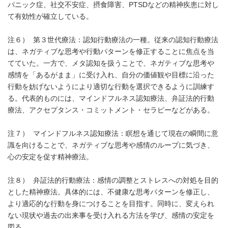
パニック症、社交不安症、摂食障害、PTSDなどの精神疾患に対し
て有効性が確立している。
注６） 第３世代療法：認知行動療法の一種。従来の認知行動療法
は、ネガティブな思考や行動パターンを修正することに焦点を当
てていた。一方で、メタ認知を扱うことで、ネガティブな思考や
感情を「あるがまま」に受け入れ、自分の価値観や目標に沿った
行動を妨げないようにより適切な行動を選択できるように訓練す
る。代表的ものには、マインドフルネス認知療法、弁証法的行動
療法、アクセプタンス・コミットメント・セラピーなどがある。
注７） マインドフルネス認知療法：瞑想を通じて現在の瞬間に意
識を向けることで、ネガティブな思考や感情のループに気づき、
心の安定を促す精神療法。
注８） 弁証法的行動療法：感情の調整とストレスへの対処を目的
とした精神療法。具体的には、不健康な思考パターンを修正し、
より適応的な行動を身につけることを目指す。同時に、変えられ
ない現状や過去の出来事を受け入れる方法を学び、感情の安定を
図る。