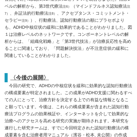
ベルの解析から、第3世代療法
（マインドフルネス認知療法
注6）
注
、弁証法的行動療法
、アクセプタンス・コミットメント・
7）
注8）
セラピー
）、行動療法、認知行動療法の順にプラセボより
注9）
も、ADHD中核症状の緩和に効果的であることがわかりました。図
１は治療レベルのネットワークです。コンポーネントレベルの解
析からは、「組織化戦略」と「第3世代技法」が治療反応性を高め
ることに関連しており、「問題解決技法」が不注意症状の緩和に
関連していることがわかりました。
〈今後の展開〉
今回の研究で、ADHDの中核症状を緩和に効果的な認知行動療法
の構成要素が特定されました。この成果がADHD支援に関わるすべ
ての人にとって、治療方針を決定する上での有益な情報となるこ
と願っています。今後は、これらの構成要素が含まれた認知行動
療法プログラムの効果検証や、インターネットを介して効果的な
治療へのアクセスを高める研究の実施が期待されます。本研究を
遂行した研究チームは、すでに今回特定された認知行動療法の構
成要素を含む治療者用マニュアル（濱谷・松本, 未公開）の作成