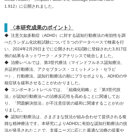
1.912）に公開されました。
〈本研究成果のポイント〉
◆ 注意欠如多動症（ADHD）に対する認知行動療法の有効性を調
べたランダム化比較試験について５つのデータベースで検索を行
い、2024年2月29日までに公開された43試験に登録された3,817症
例の結果をネットワーク・メタアナリシスで統合しました。
◆ 治療レベルでは、第3世代療法（マインドフルネス認知療法、
弁証的行動療法、アクセプタンス・コミットメント・セラピ
ー）、行動療法、認知行動療法の順にプラセボよりも、ADHDの中
核症状を緩和させることがわかりました。
◆ コンポーネントレベルでは、「組織化戦略」と「第3世代技
法」が認知行動療法への治療反応性を高めることに関連してお
り、「問題解決技法」が不注意症状の緩和に関連することがわか
りました。
◆ 認知行動療法は、さまざまな技法が組み合わせて提供される複
雑な精神療法です。本研究によりADHDに有効な認知行動療法の技
法が発見されたことで、支援ニーズに応じた最適な治療の提案や