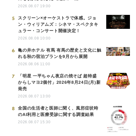
2026.08.07 19:00
5
スクリーン×オーケストラで体感。ジョ
ン・ウィリアムズ：シネマ・スペクタキ
ュラー・コンサート開催決定！
2026.08.08 10:00
6
亀の井ホテル 有馬 有馬の歴史と文化に触
れる秋の宿泊プランを9月から展開
2026.08.06 11:00
7
「明星 一平ちゃん夜店の焼そば 超特盛
からしマヨ2個付」2026年8月24日(月)新
発売
2026.08.07 13:00
8
全国の生活者と医師に聞く、風邪症状時
のAI利用と医療受診に関する調査結果
2026.08.07 15:30