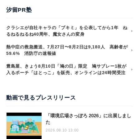
汐留PR塾
クラシエが自社キャラの「ブキミ」を公表してから1年 ね
るねるねるね40周年、魔女さんの変身
熱中症の救急搬送、7月27日〜8月2日は9,180人 高齢者が
59.6% 消防庁の速報値
豊島屋、きょう8月10日「鳩の日」限定 鳩サブレー1枚が
入るポーチ「はとっこ」を販売、オンラインは24時間受注
動画で見るプレスリリース
「環境広場さっぽろ 2026」に出展しまし
た
2026.08.10 13:00