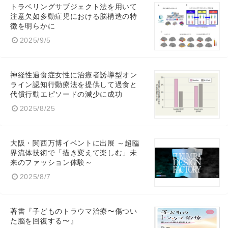
トラベリングサブジェクト法を用いて
注意欠如多動症児における脳構造の特
徴を明らかに
2025/9/5
神経性過食症女性に治療者誘導型オン
ライン認知行動療法を提供して過食と
代償行動エピソードの減少に成功
2025/8/25
大阪・関西万博イベントに出展 ～超臨
界流体技術で「描き変えて楽しむ」未
来のファッション体験～
2025/8/7
著書『子どものトラウマ治療〜傷つい
た脳を回復する〜』