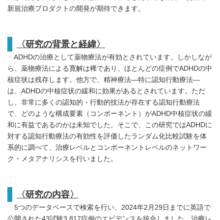
新規治療プロダクトの開発が期待できます。
〈研究の背景と経緯〉
ADHDの治療として薬物療法が有効とされています。しかしなが
ら、薬物療法による寛解は稀であり、ほとんどの症例でADHDの中
核症状は残存します。他方で、精神療法―特に認知行動療法―
は、ADHDの中核症状の緩和に効果があるとされています。ただ
し、非常に多くの認知的・行動的技法が存在する認知行動療法
で、どのような構成要素（コンポーネント）がADHD中核症状の緩
和に有益であるのかは未知でした。そこで、この研究ではADHDに
対する認知行動療法の有効性を評価したランダム化比較試験を体
系的に調べて、治療レベルとコンポーネントレベルのネットワー
ク・メタアナリシスを行いました。
〈研究の内容〉
5つのデータベースで検索を行い、2024年2月29日までに英語で
公開された43試験3,817症例のエビデンスを統合しました。治療レ