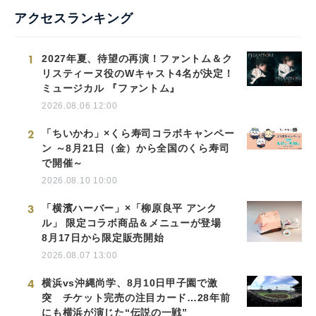
アクセスランキング
1
2027年夏、待望の再演！ファントム＆ク
リスティーヌ役のWキャスト4名が決定！
ミュージカル 『ファントム』
2026.08.06 12:00
2
「ちいかわ」×くら寿司コラボキャンペー
ン ～8月21日（金）から全国のくら寿司
で開催～
2026.08.10 10:00
3
「横濱ハーバー」×「柳原良平 アンク
ル」 限定コラボ商品＆メニューが登場
8月17日から限定販売開始
2026.08.07 13:00
4
横浜vs沖縄尚学、8月10日甲子園で激
突 チケット完売の注目カード…28年前
にも横浜が演じた“伝説の一戦”