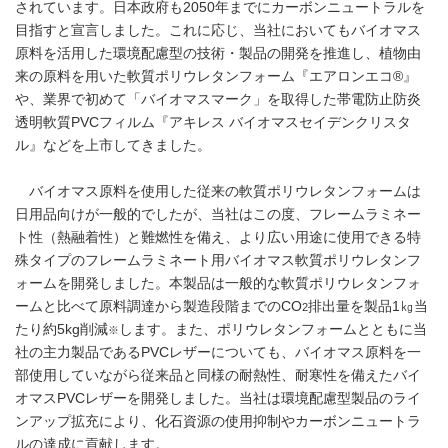
されています。日本政府も2050年までにカーボンニュートラルを
目指すと宣言しました。これに応じ、当社においてもバイオマス
原料を活用した環境配慮型の技術・製品の開発を推進し、植物由
来の原料を用いた軟質ポリウレタンフォーム『エアロンエコ®』
や、業界で初めて「バイオマスマーク」を取得した帯電防止防炎
透明軟質PVCフィルム『アキレス バイオマスセイデンクリスタ
ル』などを上市してきました。
バイオマス原料を使用した従来の軟質ポリウレタンフォームは
日用品向けが一般的でしたが、当社はこの度、フレームラミネー
ト性（熱融着性）と難燃性を備え、より広い用途に使用できる特
殊タイプのフレームラミネート用バイオマス軟質ポリウレタンフ
ォームを開発しました。本製品は一般的な軟質ポリウレタンフォ
ームと比べて原料調達から製造段階までのCO
排出量を製品1㎏当
2
たり約5kg削減
します。また、ポリウレタンフォームとともに当
※
社の主力製品であるPVCレザーについても、バイオマス原料を一
部使用していながら従来品と同様の耐熱性、耐寒性を備えたバイ
オマスPVCレザーを開発しました。当社は環境配慮型製品のライ
ンアップ拡充により、化石資源の使用抑制やカーボンニュートラ
ルの達成に貢献します。