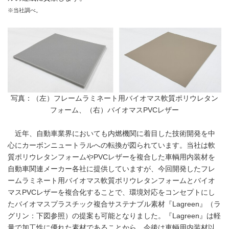
※当社調べ。
写真：（左）フレームラミネート用バイオマス軟質ポリウレタン
フォーム、（右）バイオマスPVCレザー
近年、自動車業界においても内燃機関に着目した技術開発を中
心にカーボンニュートラルへの転換が図られています。当社は軟
質ポリウレタンフォームやPVCレザーを複合した車輌用内装材を
自動車関連メーカー各社に提供していますが、今回開発したフレ
ームラミネート用バイオマス軟質ポリウレタンフォームとバイオ
マスPVCレザーを複合化することで、環境対応をコンセプトにし
たバイオマスプラスチック複合サステナブル素材『Lagreen』（ラ
グリン：下図参照）の提案も可能となりました。『Lagreen』は軽
量で加工性に優れた素材であることから、今後は車輌用内装材以