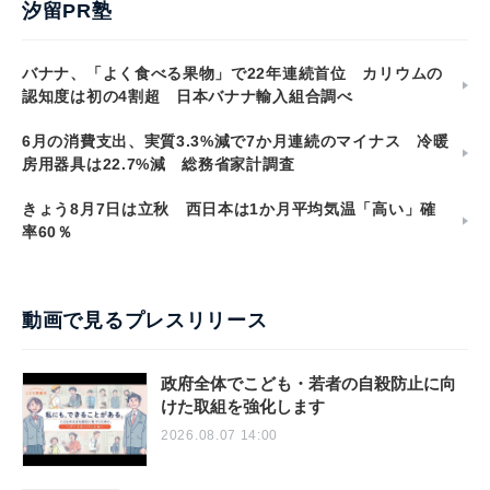
汐留PR塾
バナナ、「よく食べる果物」で22年連続首位 カリウムの
認知度は初の4割超 日本バナナ輸入組合調べ
6月の消費支出、実質3.3%減で7か月連続のマイナス 冷暖
房用器具は22.7%減 総務省家計調査
きょう8月7日は立秋 西日本は1か月平均気温「高い」確
率60％
動画で見るプレスリリース
政府全体でこども・若者の自殺防止に向
けた取組を強化します
2026.08.07 14:00