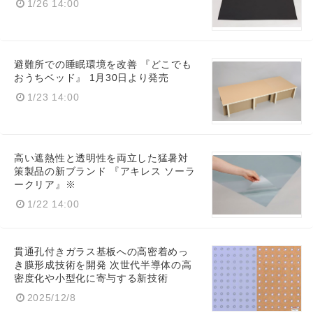
1/26 14:00
English
避難所での睡眠環境を改善 『どこでも
おうちベッド』 1月30日より発売
1/23 14:00
高い遮熱性と透明性を両立した猛暑対
策製品の新ブランド 『アキレス ソーラ
ークリア』※
1/22 14:00
貫通孔付きガラス基板への高密着めっ
き膜形成技術を開発 次世代半導体の高
密度化や小型化に寄与する新技術
2025/12/8