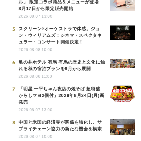
ル」 限定コラボ商品＆メニューが登場
8月17日から限定販売開始
2026.08.07 13:00
5
スクリーン×オーケストラで体感。ジョ
ン・ウィリアムズ：シネマ・スペクタキ
ュラー・コンサート開催決定！
2026.08.08 10:00
6
亀の井ホテル 有馬 有馬の歴史と文化に触
れる秋の宿泊プランを9月から展開
2026.08.06 11:00
7
「明星 一平ちゃん夜店の焼そば 超特盛
からしマヨ2個付」2026年8月24日(月)新
発売
2026.08.07 13:00
8
中国と米国の経済界が関係を強化し、サ
プライチェーン協力の新たな機会を模索
2026.08.07 10:00