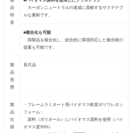
製
■
バイオマス原料を使用したプラスチック
品
カーボンニュートラルの達成に貢献するサステナブ
特
ルな素材です。
長
■
複合化も可能
両製品を複合化し、総合的に環境対応した複合材の
提案も可能です。
製
長尺品
品
形
態
製
・フレームラミネート用バイオマス軟質ポリウレタン
品
フォーム：
仕
原料（ポリオール）にバイオマス原料を使用（バイ
様
オマス度30%）