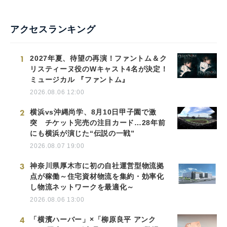
アクセスランキング
1
2027年夏、待望の再演！ファントム＆ク
リスティーヌ役のWキャスト4名が決定！
ミュージカル 『ファントム』
2026.08.06 12:00
2
横浜vs沖縄尚学、8月10日甲子園で激
突 チケット完売の注目カード…28年前
にも横浜が演じた“伝説の一戦”
2026.08.07 19:00
3
神奈川県厚木市に初の自社運営型物流拠
点が稼働～住宅資材物流を集約・効率化
し物流ネットワークを最適化～
2026.08.06 13:00
4
「横濱ハーバー」×「柳原良平 アンク