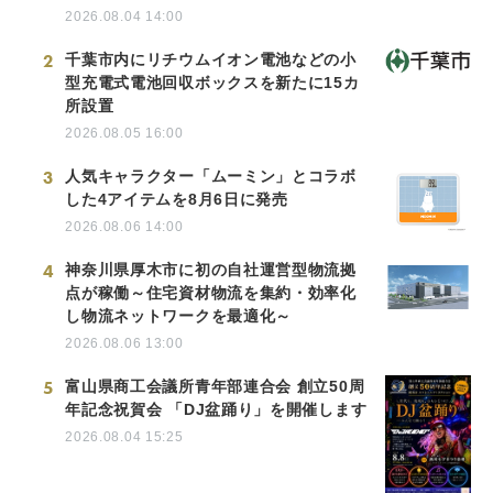
2026.08.04 14:00
2
千葉市内にリチウムイオン電池などの小
型充電式電池回収ボックスを新たに15カ
所設置
2026.08.05 16:00
3
人気キャラクター「ムーミン」とコラボ
した4アイテムを8月6日に発売
2026.08.06 14:00
4
神奈川県厚木市に初の自社運営型物流拠
点が稼働～住宅資材物流を集約・効率化
し物流ネットワークを最適化～
2026.08.06 13:00
5
富山県商工会議所青年部連合会 創立50周
年記念祝賀会 「DJ盆踊り」を開催します
2026.08.04 15:25