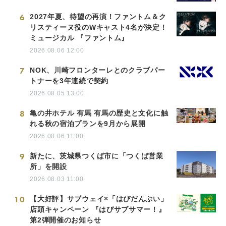
6
2027年夏、待望の再演！ファントム＆ク
リスティーヌ役のWキャスト4名が決定！
ミュージカル 『ファントム』
2026.08.06 12:00
7
NOK、川崎フロンターレとのクラブパー
トナーを3年連続で契約
2026.08.05 13:00
8
亀の井ホテル 有馬 有馬の歴史と文化に触
れる秋の宿泊プランを9月から展開
2026.08.06 11:00
9
新たに、茨城県つくば市に「つくば営業
所」を開設
2026.08.03 11:00
10
【大好評】サブウェイ×「はぴだんぶい」
店頭キャンペーン 『はぴサブサマー！』
第2弾開催のお知らせ