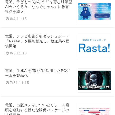
電通、子どもの“なんで？”を育む対話型
AIぬいぐるみ「なんでちゃん」に教育
視点を導入
8/4 11:15
電通、テレビ広告分析ダッシュボード
「Rasta!」を機能拡充し、放送局へ提
供開始
8/3 11:15
電通、生成AIを“遊び”に活用したPCゲ
ームを製品化
7/31 11:15
電通、出版メディアSNSとリテール店
頭を連動する新たな販促パッケージの
提供開始