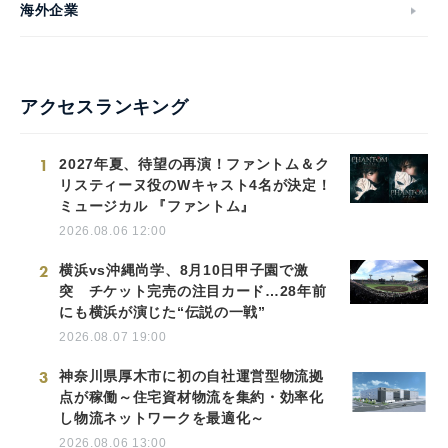
海外企業
アクセスランキング
1
2027年夏、待望の再演！ファントム＆ク
リスティーヌ役のWキャスト4名が決定！
ミュージカル 『ファントム』
2026.08.06 12:00
2
横浜vs沖縄尚学、8月10日甲子園で激
突 チケット完売の注目カード…28年前
にも横浜が演じた“伝説の一戦”
2026.08.07 19:00
3
神奈川県厚木市に初の自社運営型物流拠
点が稼働～住宅資材物流を集約・効率化
し物流ネットワークを最適化～
2026.08.06 13:00