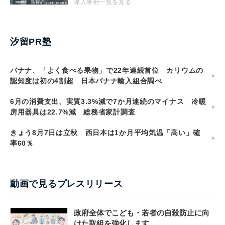
導入事例一覧を見る
汐留PR塾
バナナ、「よく食べる果物」で22年連続首位 カリウムの
認知度は初の4割超 日本バナナ輸入組合調べ
6月の消費支出、実質3.3%減で7か月連続のマイナス 冷暖
房用器具は22.7%減 総務省家計調査
きょう8月7日は立秋 西日本は1か月平均気温「高い」確
率60％
動画で見るプレスリリース
政府全体でこども・若者の自殺防止に向
けた取組を強化します