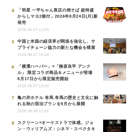
4
「明星 一平ちゃん夜店の焼そば 超特盛
からしマヨ2個付」2026年8月24日(月)新
発売
2026.08.07 13:00
5
中国と米国の経済界が関係を強化し、サ
プライチェーン協力の新たな機会を模索
2026.08.07 10:00
6
「横濱ハーバー」×「柳原良平 アンク
ル」 限定コラボ商品＆メニューが登場
8月17日から限定販売開始
2026.08.07 13:00
7
亀の井ホテル 有馬 有馬の歴史と文化に触
れる秋の宿泊プランを9月から展開
2026.08.06 11:00
8
スクリーン×オーケストラで体感。ジョ
ン・ウィリアムズ：シネマ・スペクタキ