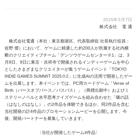
2025年3月7日
株式会社 電 通
株式会社電通（本社：東京都港区、代表取締役 社長執行役員：
佐野 傑）において、ゲームに精通した約200人が所属する社内横
断のクリエイティブチーム「デンツウゲームセンター※1」は、3
月8日、9日に東京・吉祥寺で開催されるインディーゲームを中心
としたさまざまなクリエイターが集うゲームイベント「TOKYO
INDIE GAMES SUMMIT 2025※2」に生成AIの活用で開発したゲー
ムを出展します。本イベントでは、PC用カードゲーム「Verse of
Birth（バースオブバース／バスバス）」（商標出願中）およびミ
ステリーノベルと水平思考クイズゲームを組み合わせた「噺の話
（はなしのはなし）」の2作品を体験できるほか、同2作品を含む
当社開発の計4作品のプロモーションムービーを公開します。今
後、開発パートナーを募集していきます。
〈当社が開発したゲーム4作品〉