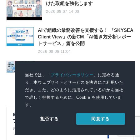
けた取組を強化します
2026.08.07 14:00
AIで組織の業務改善を支援する！ 「SKYSEA
Client View」の新CM「AI働き方分析レポー
トサービス」篇を公開
2026.08.06 11:04
AIで組織の改善点を見抜く！「SKYSEA
Client View」の新テレビCM「チームの変
当社では、「
プライバシーポリシー
」に定める通
革」篇の放映を開始
り、本ウェブサイトとサービスを快適にご利用いた
2026.08.06 11:04
だき、また、どのように活用されているのかを当社
で詳しく把握するために、Cookie を使用していま
す。
広報初心者のための
同意する
拒否する
プレスリリースの書き方
共同通信社グループのノウハウをもとにプレスリ
リースの基本的なポイントを解説！