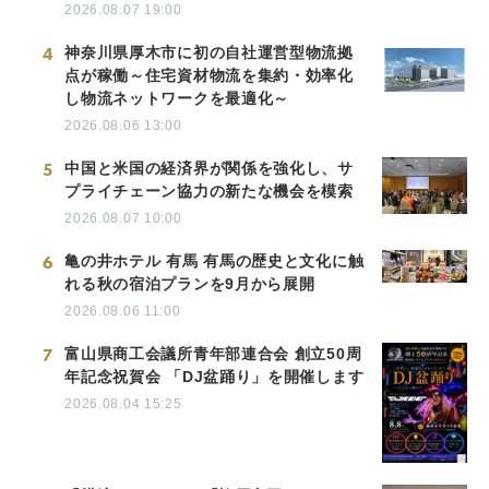
2026.08.07 19:00
4
神奈川県厚木市に初の自社運営型物流拠
点が稼働～住宅資材物流を集約・効率化
し物流ネットワークを最適化～
2026.08.06 13:00
5
中国と米国の経済界が関係を強化し、サ
プライチェーン協力の新たな機会を模索
2026.08.07 10:00
6
亀の井ホテル 有馬 有馬の歴史と文化に触
れる秋の宿泊プランを9月から展開
2026.08.06 11:00
7
富山県商工会議所青年部連合会 創立50周
年記念祝賀会 「DJ盆踊り」を開催します
2026.08.04 15:25