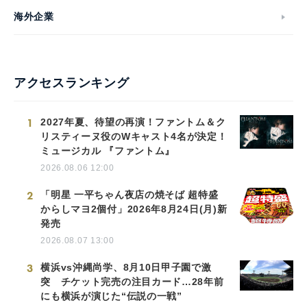
海外企業
アクセスランキング
1
2027年夏、待望の再演！ファントム＆ク
リスティーヌ役のWキャスト4名が決定！
ミュージカル 『ファントム』
2026.08.06 12:00
2
「明星 一平ちゃん夜店の焼そば 超特盛
からしマヨ2個付」2026年8月24日(月)新
発売
2026.08.07 13:00
3
横浜vs沖縄尚学、8月10日甲子園で激
突 チケット完売の注目カード…28年前
にも横浜が演じた“伝説の一戦”