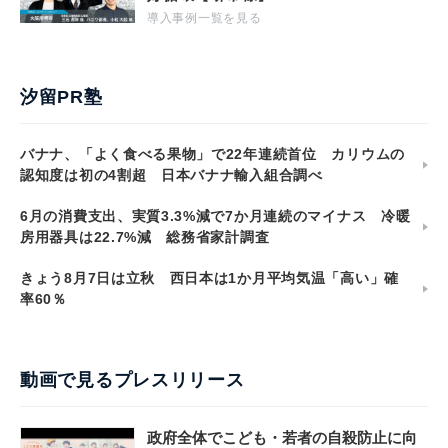
導入事例一覧を見る
汐留PR塾
バナナ、「よく食べる果物」で22年連続首位 カリウムの
認知度は初の4割超 日本バナナ輸入組合調べ
6月の消費支出、実質3.3%減で7か月連続のマイナス 冷暖
房用器具は22.7%減 総務省家計調査
きょう8月7日は立秋 西日本は1か月平均気温「高い」確
率60％
動画で見るプレスリリース
政府全体でこども・若者の自殺防止に向