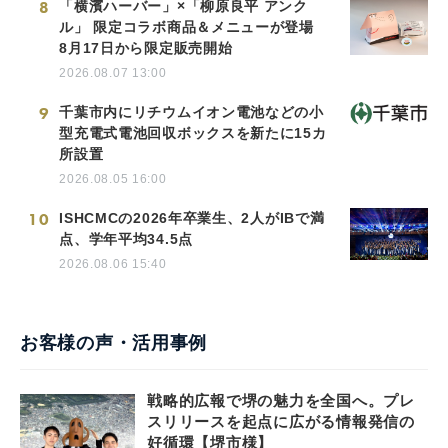
8
「横濱ハーバー」×「柳原良平 アンク
ル」 限定コラボ商品＆メニューが登場
8月17日から限定販売開始
2026.08.07 13:00
9
千葉市内にリチウムイオン電池などの小
型充電式電池回収ボックスを新たに15カ
所設置
2026.08.05 16:00
10
ISHCMCの2026年卒業生、2人がIBで満
点、学年平均34.5点
2026.08.06 15:40
お客様の声・活用事例
戦略的広報で堺の魅力を全国へ。プレ
スリリースを起点に広がる情報発信の
好循環【堺市様】