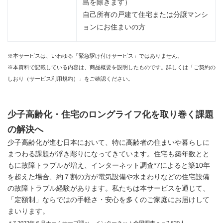
島を除きます）
自己所有の戸建て住宅または分譲マンシ
ョンにお住まいの方
※本サービスは、いわゆる「緊急駆け付けサービス」ではありません。
※本資料で記載している内容は、商品概要を説明したものです。詳しくは「ご契約の
しおり（サービス利用規約）」をご確認ください。
少子高齢化・住宅のロングライフ化を取り巻く課題
の解決へ
少子高齢化が進む日本において、特に高齢者の住まいや暮らしに
まつわる課題が浮き彫りになってきています。住宅も築年数とと
もに故障トラブルが増え、インターネット調査*7によると築10年
を超えた場合、約７割の方が電気設備や水まわりなどの住宅設備
の故障トラブル経験があります。私たちは本サービスを通じて、
「定額制」ならではの手軽さ・安心を多くのご家庭にお届けして
まいります。
＊7 2022年６月ホームサーブ調べ。インターネット全国調査ｎ＝7,620人