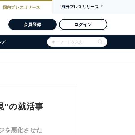
海外
プレスリリース
国内
プレスリリース
会員登録
ログイン
ルメ
視”の就活事
ジを悪化させた