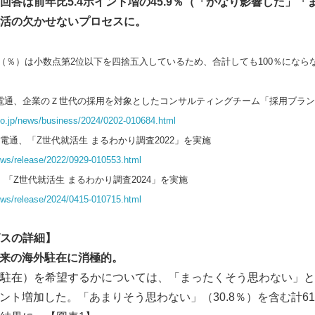
回答は前年比5.4ポイント増の45.9％（「かなり影響した」
活の欠かせないプロセスに。
（％）は小数点第2位以下を四捨五入しているため、合計しても100％になら
発表：電通、企業のＺ世代の採用を対象としたコンサルティングチーム「採用ブラ
co.jp/news/business/2024/0202-010684.html
表：電通、「Z世代就活生 まるわかり調査2022」を実施
ews/release/2022/0929-010553.html
通、「Z世代就活生 まるわかり調査2024」を実施
ews/release/2024/0415-010715.html
スの詳細】
が将来の海外駐在に消極的。
駐在）を希望するかについては、「まったくそう思わない」と回
イント増加した。「あまりそう思わない」（30.8％）を含む計6