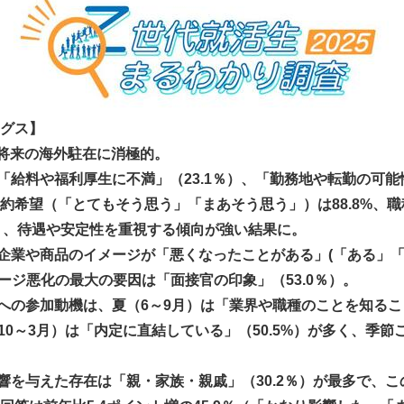
グス】
が将来の海外駐在に消極的。
「給料や福利厚生に不満」（23.1％）、「勤務地や転勤の可能性
約希望（「とてもそう思う」「まあそう思う」）は88.8%、
となり、待遇や安定性を重視する傾向が強い結果に。
企業や商品のイメージが「悪くなったことがある」(「ある」「
メージ悪化の最大の要因は「面接官の印象」（53.0％）。
への参加動機は、夏（6～9月）は「業界や職種のことを知る
（10～3月）は「内定に直結している」（50.5%）が多く、季
響を与えた存在は「親・家族・親戚」（30.2％）が最多で、