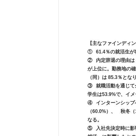
【主なファインディン
① 61.4％の就活生
② 内定辞退の理由は
が上位に。勤務地の確
（同）は 85.3％
③ 就職活動を通じて
学生は53.9%で、イ
④ インターンシップ
（60.0%）、 秋冬
なる。
⑤ 入社先決定時に影