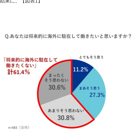
結果に。【図表1】
Japanese