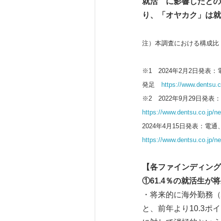
就活 に影響したとの
り、「オヤカク」は就
注）本調査における構成比
※1 2024年2月2日
発足
https://www.dentsu.
※2 2022年9月29日発
https://www.dentsu.co.jp/n
2024年4月15日発表：電
https://www.dentsu.co.jp/n
【各ファインディング
①61.4％の就活生
・将来的に海外勤務（
と、前年より10.3ポ