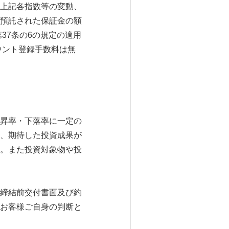
上記各指数等の変動、
預託された保証金の額
37条の6の規定の適用
ウント登録手数料は無
上昇率・下落率に一定の
、期待した投資成果が
。また投資対象物や投
締結前交付書面及び約
お客様ご自身の判断と