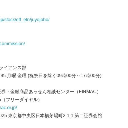
p/stock/etf_etn/juyojoho/
/commission/
プライアンス部
3285 月曜-金曜 (祝祭日を除く09時00分～17時00分)
証券・金融商品あっせん相談センター（FINMAC）
005（フリーダイヤル）
ac.or.jp/
0025 東京都中央区日本橋茅場町2-1-1 第二証券会館