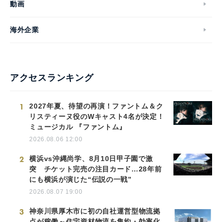
動画
海外企業
アクセスランキング
1
2027年夏、待望の再演！ファントム＆ク
リスティーヌ役のWキャスト4名が決定！
ミュージカル 『ファントム』
2026.08.06 12:00
2
横浜vs沖縄尚学、8月10日甲子園で激
突 チケット完売の注目カード…28年前
にも横浜が演じた“伝説の一戦”
2026.08.07 19:00
3
神奈川県厚木市に初の自社運営型物流拠
点が稼働～住宅資材物流を集約・効率化