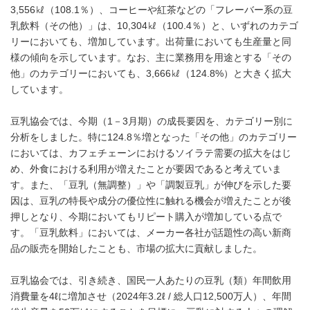
3,556㎘（108.1％）、コーヒーや紅茶などの「フレーバー系の豆
乳飲料（その他）」は、10,304㎘（100.4％）と、いずれのカテゴ
リーにおいても、増加しています。出荷量においても生産量と同
様の傾向を示しています。なお、主に業務用を用途とする「その
他」のカテゴリーにおいても、3,666㎘（124.8%）と大きく拡大
しています。
豆乳協会では、今期（1－3月期）の成長要因を、カテゴリー別に
分析をしました。特に124.8％増となった「その他」のカテゴリー
においては、カフェチェーンにおけるソイラテ需要の拡大をはじ
め、外食における利用が増えたことが要因であると考えていま
す。また、「豆乳（無調整）」や「調製豆乳」が伸びを示した要
因は、豆乳の特長や成分の優位性に触れる機会が増えたことが後
押しとなり、今期においてもリピート購入が増加している点で
す。「豆乳飲料」においては、メーカー各社が話題性の高い新商
品の販売を開始したことも、市場の拡大に貢献しました。
豆乳協会では、引き続き、国民一人あたりの豆乳（類）年間飲用
消費量を4ℓに増加させ（2024年3.2ℓ / 総人口12,500万人）、年間