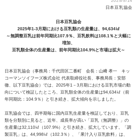
2025/5/14
日本豆乳協会
日本豆乳協会
2025
年
1-3
月期における豆乳類の生産量は、
94,634
㎘
～無調整豆乳は前年同期比
107.9
％、豆乳飲料は
108.1
％と大幅に
増加、
豆乳類全体の生産量は、前年同期比
104.9%
と市場は拡大～
日本豆乳協会（事務局：千代田区二番町 会長：山﨑 孝一 キッ
コーマンソイフーズ株式会社 代表取締役社長、事務局長：安部
徹、以下豆乳協会）では、2025年1－3月期における豆乳市場の動
向について検証したところ、豆乳類全体の生産量は94,634㎘（前
年同期比：104.9％）と引き続き、拡大傾向を示しました。
豆乳協会では、四半期毎に国内豆乳生産量を検証しており、豆乳
類を分類別に見ると、近年、成長率が高い「豆乳（無調整）」の
生産量は32,110㎘（107.9%）と引き続き、拡大しています。「調
製豆乳」は、44,998㎘（102.3％）、「果汁入り豆乳飲料」は、