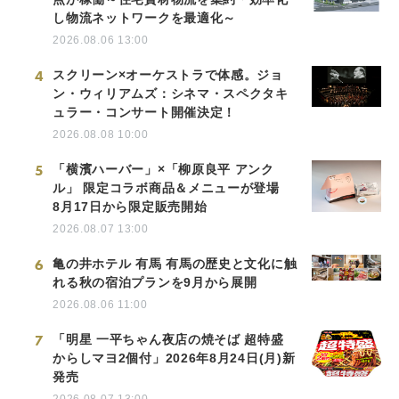
し物流ネットワークを最適化～
2026.08.06 13:00
4
スクリーン×オーケストラで体感。ジョ
ン・ウィリアムズ：シネマ・スペクタキ
ュラー・コンサート開催決定！
2026.08.08 10:00
5
「横濱ハーバー」×「柳原良平 アンク
ル」 限定コラボ商品＆メニューが登場
8月17日から限定販売開始
2026.08.07 13:00
6
亀の井ホテル 有馬 有馬の歴史と文化に触
れる秋の宿泊プランを9月から展開
2026.08.06 11:00
7
「明星 一平ちゃん夜店の焼そば 超特盛
からしマヨ2個付」2026年8月24日(月)新
発売
2026.08.07 13:00