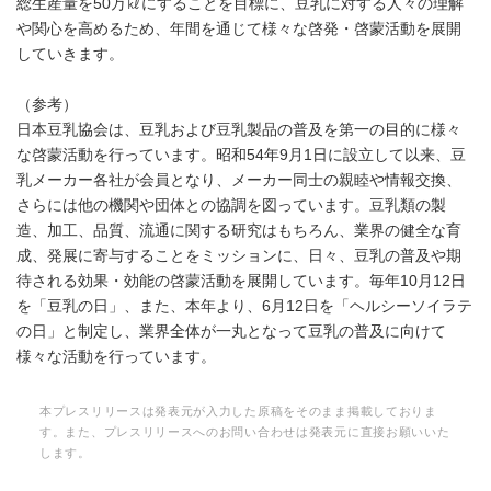
総生産量を50万㎘にすることを目標に、豆乳に対する人々の理解
や関心を高めるため、年間を通じて様々な啓発・啓蒙活動を展開
していきます。
（参考）
日本豆乳協会は、豆乳および豆乳製品の普及を第一の目的に様々
な啓蒙活動を行っています。昭和54年9月1日に設立して以来、豆
乳メーカー各社が会員となり、メーカー同士の親睦や情報交換、
さらには他の機関や団体との協調を図っています。豆乳類の製
造、加工、品質、流通に関する研究はもちろん、業界の健全な育
成、発展に寄与することをミッションに、日々、豆乳の普及や期
待される効果・効能の啓蒙活動を展開しています。毎年10月12日
を「豆乳の日」、また、本年より、6月12日を「ヘルシーソイラテ
の日」と制定し、業界全体が一丸となって豆乳の普及に向けて
様々な活動を行っています。
本プレスリリースは発表元が入力した原稿をそのまま掲載しておりま
す。また、プレスリリースへのお問い合わせは発表元に直接お願いいた
します。