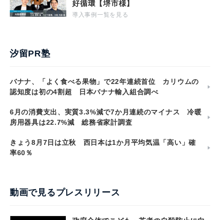
好循環【堺市様】
導入事例一覧を見る
汐留PR塾
バナナ、「よく食べる果物」で22年連続首位 カリウムの
認知度は初の4割超 日本バナナ輸入組合調べ
6月の消費支出、実質3.3%減で7か月連続のマイナス 冷暖
房用器具は22.7%減 総務省家計調査
きょう8月7日は立秋 西日本は1か月平均気温「高い」確
率60％
動画で見るプレスリリース