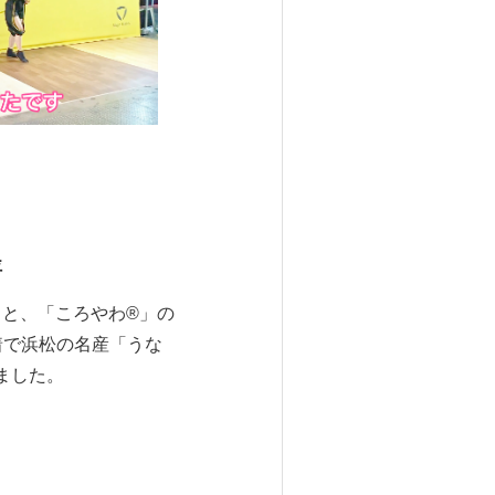
評
もと、「ころやわ®」の
先着で浜松の名産「うな
ました。