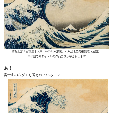
葛飾北斎「冨嶽三十六景 神奈川沖浪裏」すみだ北斎美術館蔵（通期）
※半期で同タイトルの作品に展示替えをします
あ！
富士山の△がくり返されている！？