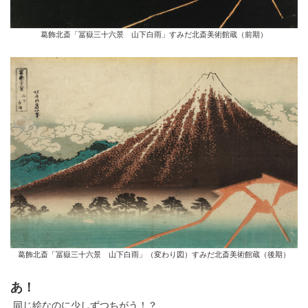
葛飾北斎「冨嶽三十六景 山下白雨」すみだ北斎美術館蔵（前期）
葛飾北斎「冨嶽三十六景 山下白雨」（変わり図）すみだ北斎美術館蔵（後期）
あ！
同じ絵なのに少しずつちがう！？