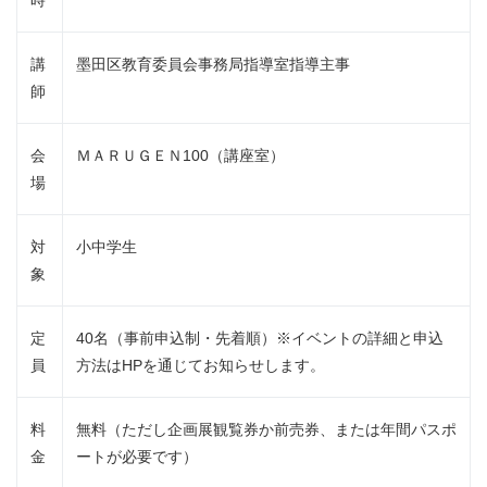
時
講
墨田区教育委員会事務局指導室指導主事
師
会
ＭＡＲＵＧＥＮ100（講座室）
場
対
小中学生
象
定
40名（事前申込制・先着順）※イベントの詳細と申込
員
方法はHPを通じてお知らせします。
料
無料（ただし企画展観覧券か前売券、または年間パスポ
金
ートが必要です）