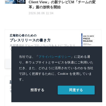
Client View」の新テレビCM「チームの変
革」篇の放映を開始
2026.08.06 11:04
広報初心者のための
プレスリリースの書き方
共同通信社グループのノウハウをもとにプレスリ
リースの基本的なポイントを解説！
当社では、「
プライバシーポリシー
」に定める通
り、本ウェブサイトとサービスを快適にご利用いた
詳細を見る
だき、また、どのように活用されているのかを当社
で詳しく把握するために、Cookie を使用していま
す。
記者ハンドブック第14版
文書を書くすべての人におすすめです！
同意する
拒否する
電子書籍も発売中！