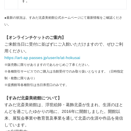
す。
●最新の状況は、すみだ北斎美術館公式ホームページにて最新情報をご確認くださ
い。
【オンラインチケットのご案内】
ご来館当日に受付に並ばずにご入館いただけますので、ぜひご利
用ください。
https://art-ap.passes.jp/user/e/at-hokusai
※販売数に限りがありますのであらかじめご了承ください。
※各種割引サービスでのご購入は当館受付でのみ取り扱いとなります。（日時指定
制・枚数に限りあり）
※提携館等各種割引は当日券窓口のみです。
【すみだ北斎美術館について】
すみだ北斎美術館は、浮世絵師・葛飾北斎が生まれ、生涯のほと
んどを過ごしたゆかりの地に、2016年に開館しました。開館以
来、展覧会事業や教育普及事業を通して北斎の生涯や作品を発信
しています。