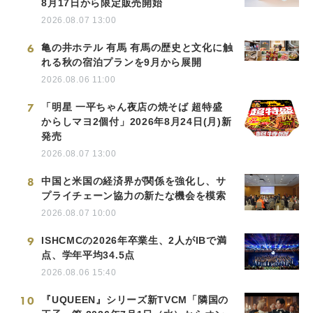
8月17日から限定販売開始
2026.08.07 13:00
6
亀の井ホテル 有馬 有馬の歴史と文化に触
れる秋の宿泊プランを9月から展開
2026.08.06 11:00
7
「明星 一平ちゃん夜店の焼そば 超特盛
からしマヨ2個付」2026年8月24日(月)新
発売
2026.08.07 13:00
8
中国と米国の経済界が関係を強化し、サ
プライチェーン協力の新たな機会を模索
2026.08.07 10:00
9
ISHCMCの2026年卒業生、2人がIBで満
点、学年平均34.5点
2026.08.06 15:40
10
『UQUEEN』シリーズ新TVCM「隣国の