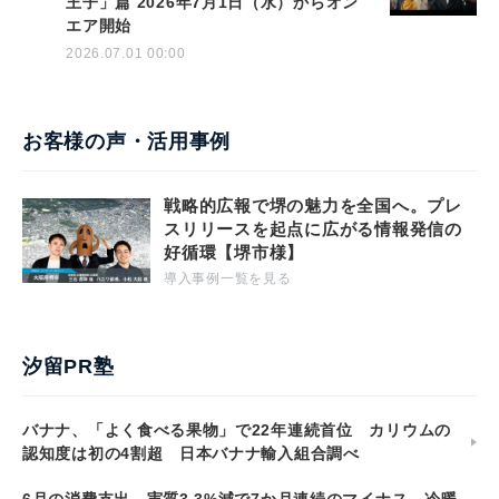
王子」篇 2026年7月1日（水）からオン
エア開始
2026.07.01 00:00
お客様の声・活用事例
戦略的広報で堺の魅力を全国へ。プレ
スリリースを起点に広がる情報発信の
好循環【堺市様】
導入事例一覧を見る
汐留PR塾
バナナ、「よく食べる果物」で22年連続首位 カリウムの
認知度は初の4割超 日本バナナ輸入組合調べ
6月の消費支出、実質3.3%減で7か月連続のマイナス 冷暖