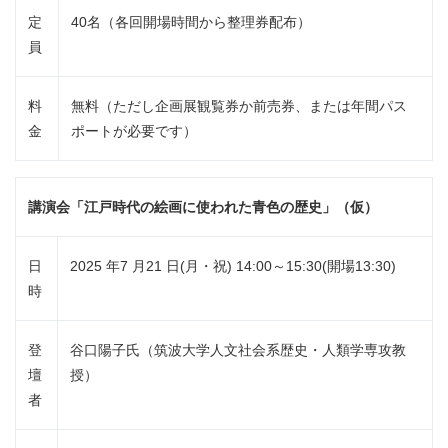
定
40名（各回開場時間から整理券配布）
員
料
無料（ただし企画展観覧券か前売券、または年間パス
金
ポートが必要です）
講演会「江戸時代の絵画に使われた青色の歴史」（仮）
日
2025 年7 月21 日(月・祝) 14:00～15:30(開場13:30)
時
登
谷口陽子氏（筑波大学人文社会系歴史・人類学専攻教
壇
授）
者