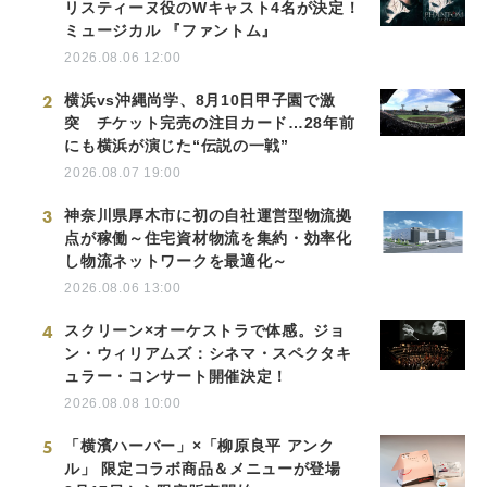
リスティーヌ役のWキャスト4名が決定！
ミュージカル 『ファントム』
2026.08.06 12:00
2
横浜vs沖縄尚学、8月10日甲子園で激
突 チケット完売の注目カード…28年前
にも横浜が演じた“伝説の一戦”
2026.08.07 19:00
3
神奈川県厚木市に初の自社運営型物流拠
点が稼働～住宅資材物流を集約・効率化
し物流ネットワークを最適化～
2026.08.06 13:00
4
スクリーン×オーケストラで体感。ジョ
ン・ウィリアムズ：シネマ・スペクタキ
ュラー・コンサート開催決定！
2026.08.08 10:00
5
「横濱ハーバー」×「柳原良平 アンク
ル」 限定コラボ商品＆メニューが登場