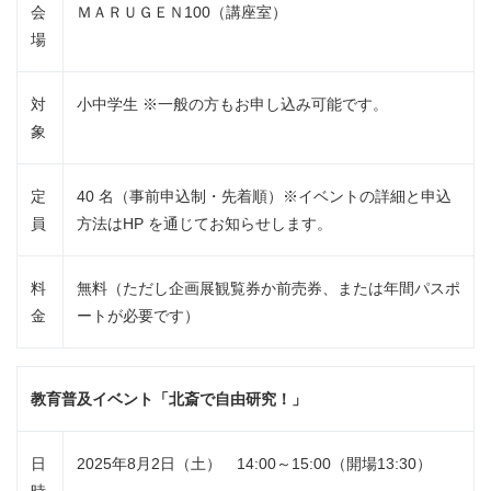
会
ＭＡＲＵＧＥＮ100（講座室）
場
対
小中学生 ※一般の方もお申し込み可能です。
象
定
40 名（事前申込制・先着順）※イベントの詳細と申込
員
方法はHP を通じてお知らせします。
料
無料（ただし企画展観覧券か前売券、または年間パスポ
金
ートが必要です）
教育普及イベント「北斎で自由研究！」
日
2025年8月2日（土） 14:00～15:00（開場13:30）