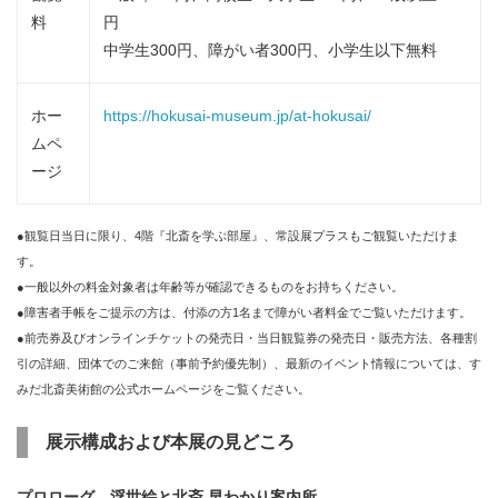
料
円
中学生300円、障がい者300円、小学生以下無料
ホー
https://hokusai-museum.jp/at-hokusai/
ムペ
ージ
●観覧日当日に限り、4階『北斎を学ぶ部屋』、常設展プラスもご観覧いただけま
す。
●一般以外の料金対象者は年齢等が確認できるものをお持ちください。
●障害者手帳をご提示の方は、付添の方1名まで障がい者料金でご覧いただけます。
●前売券及びオンラインチケットの発売日・当日観覧券の発売日・販売方法、各種割
引の詳細、団体でのご来館（事前予約優先制）、最新のイベント情報については、す
みだ北斎美術館の公式ホームページをご覧ください。
展示構成および本展の見どころ
プロローグ 浮世絵と北斎 早わかり案内所