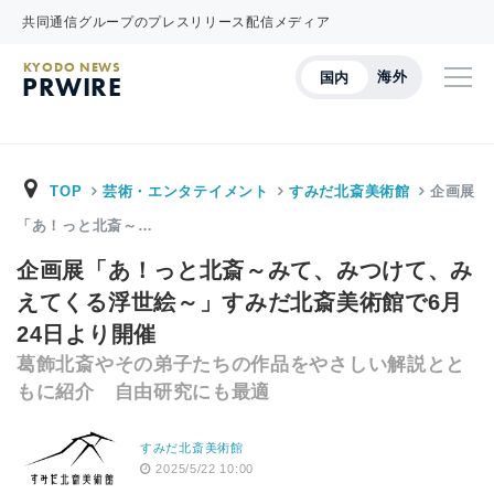
共同通信グループのプレスリリース配信メディア
KYODO NEWS
海外
国内
PRWIRE
TOP
芸術・エンタテイメント
すみだ北斎美術館
企画展
「あ！っと北斎～…
企画展「あ！っと北斎～みて、みつけて、み
えてくる浮世絵～」すみだ北斎美術館で6月
24日より開催
葛飾北斎やその弟子たちの作品をやさしい解説とと
もに紹介 自由研究にも最適
すみだ北斎美術館
2025/5/22 10:00