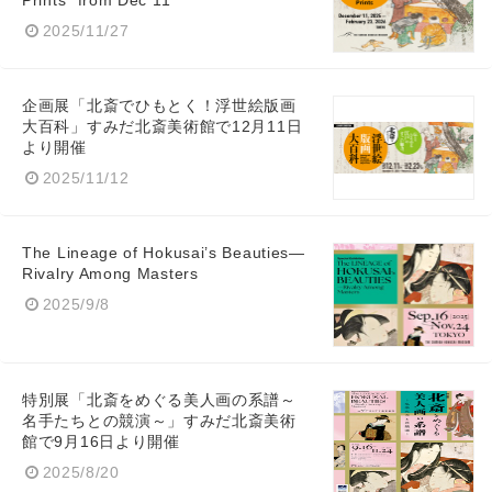
Prints” from Dec 11
2025/11/27
企画展「北斎でひもとく！浮世絵版画
大百科」すみだ北斎美術館で12月11日
より開催
2025/11/12
The Lineage of Hokusai’s Beauties—
Rivalry Among Masters
2025/9/8
特別展「北斎をめぐる美人画の系譜～
名手たちとの競演～」すみだ北斎美術
館で9月16日より開催
2025/8/20