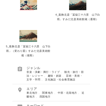
English
4_葛飾北斎「冨嶽三十六景 山下白
雨」すみだ北斎美術館蔵（通期）
5_葛飾北斎「冨嶽三十六景 山下白
雨」（変わり図）すみだ北斎美術館
蔵（後期）

ジャンル
音楽・演劇・興行・ライブ
、
観光・旅行・宿
泊・レジャー
、
趣味・娯楽
、
芸術・美術・
文学・学問
、
文化施設・社会教育施設

エリア
東北地方
、
関東地方
、
中部・北陸地方
、
近
畿地方
、
四国地方
キーワード