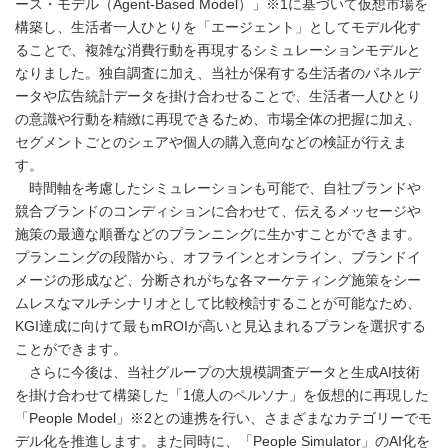
ース・モデル（Agent-Based Model）」※1に基づいて仮想市場を
構築し、生活者一人ひとりを「エージェント」としてモデル化す
ることで、複雑な消費行動を再現するシミュレーションモデルと
なりました。独自調査に加え、当社が保有する生活者のパネルデ
ータや広告統計データを掛け合わせることで、生活者一人ひとり
の意識や行動を精緻に再現できるため、市場全体の把握に加え、
セグメントごとのシェアや個人の購入意向などの検証が行えま
す。
時間軸を考慮したシミュレーションも可能で、自社ブランドや
競合ブランドのコンディションに合わせて、伝えるメッセージや
施策の最適な順番などのプランニングに生かすことができます。
プランニングの段階から、オフラインとオンライン、ブランドイ
メージの形成など、分断されがちな各マーケティング施策をシー
ムレスなマルチシナリオとして比較検討することが可能なため、
KGI達成に向けて最もmROIが高いと見込まれるプランを選択する
ことができます。
さらに今後は、当社グループの大規模調査データと生成AI技術
を掛け合わせて構築した「1億人のペルソナ」を仮想的に再現した
「People Model」※2との連携を行い、さまざまなカテゴリーでモ
デル化を推進します。また同時に、「People Simulator」のAI化を