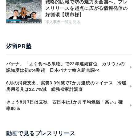
戦略的広報で堺の魅力を全国へ。プレ
スリリースを起点に広がる情報発信の
好循環【堺市様】
導入事例一覧を見る
汐留PR塾
バナナ、「よく食べる果物」で22年連続首位 カリウムの
認知度は初の4割超 日本バナナ輸入組合調べ
6月の消費支出、実質3.3%減で7か月連続のマイナス 冷暖
房用器具は22.7%減 総務省家計調査
きょう8月7日は立秋 西日本は1か月平均気温「高い」確
率60％
動画で見るプレスリリース