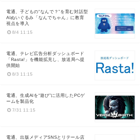
電通、子どもの“なんで？”を育む対話型
AIぬいぐるみ「なんでちゃん」に教育
視点を導入
8/4 11:15
Japanese
電通、テレビ広告分析ダッシュボード
「Rasta!」を機能拡充し、放送局へ提
供開始
8/3 11:15
English
電通、生成AIを“遊び”に活用したPCゲ
ームを製品化
7/31 11:15
電通、出版メディアSNSとリテール店