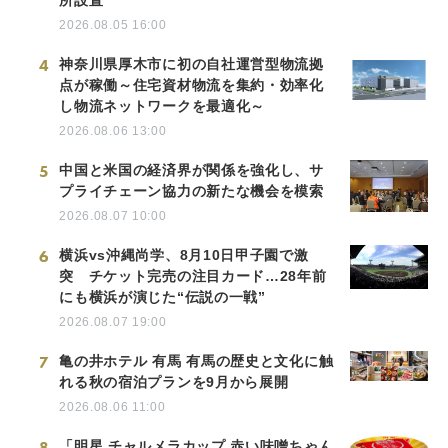
所設置
2026.08.05 16:00
4
神奈川県厚木市に初の自社運営型物流拠
点が稼働～住宅資材物流を集約・効率化
し物流ネットワークを最適化～
2026.08.06 13:00
5
中国と米国の経済界が関係を強化し、サ
プライチェーン協力の新たな機会を模索
2026.08.07 10:00
6
横浜vs沖縄尚学、8月10日甲子園で激
突 チケット完売の注目カード…28年前
にも横浜が演じた“伝説の一戦”
2026.08.07 19:00
7
亀の井ホテル 有馬 有馬の歴史と文化に触
れる秋の宿泊プランを9月から展開
2026.08.06 11:00
8
「明星 チャルメラカップ 赤い味噌ちゃん