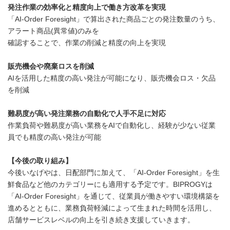
発注作業の効率化と精度向上で働き方改革を実現
「AI-Order Foresight」で算出された商品ごとの発注数量のうち、
アラート商品(異常値)のみを
確認することで、作業の削減と精度の向上を実現
販売機会や廃棄ロスを削減
AIを活用した精度の高い発注が可能になり、販売機会ロス・欠品
を削減
難易度が⾼い発注業務の自動化で人手不足に対応
作業負荷や難易度が⾼い業務をAIで自動化し、経験が少ない従業
員でも精度の高い発注が可能
【今後の取り組み】
今後いなげやは、日配部門に加えて、「AI-Order Foresight」を生
鮮食品など他のカテゴリーにも適用する予定です。BIPROGYは
「AI-Order Foresight」を通じて、従業員が働きやすい環境構築を
進めるとともに、業務負荷軽減によって生まれた時間を活用し、
店舗サービスレベルの向上を引き続き支援していきます。