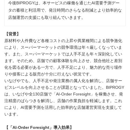
今後BIPROGYは、本サービスの稼働を通じたAI需要予測デー
タの蓄積と利活用で、発注時間のさらなる削減とより効率的な
店舗運営の支援にも取り組んでいきます。
【背景】
原材料や人件費など各種コストの上昇や異業種間による競争激化
により、スーパーマーケットの競争環境は年々厳しくなっていま
す。また、スーパーマーケットでは人手不足も年々深刻化してい
ます。そのため、店舗での顧客体験を向上させ、競合他社と差別
化を図る必要がある一方で、人手不足により、魅力的な売り場作
りや接客による販売が十分に行えない状況です。
いなげやでも、人手不足や発注業務の属人化を解消し、店舗サー
ビスレベルを向上させることが課題となっていました。BIPROGY
は、いなげや全130店舗で「AI-Order Foresight」を稼働させ、発
注精度のばらつきを解消し、店舗の作業負担を軽減します。これ
により、AI需要予測を活用した効率的な店舗運営実現を支援して
います。
【「
AI-Order Foresight
」導入効果】