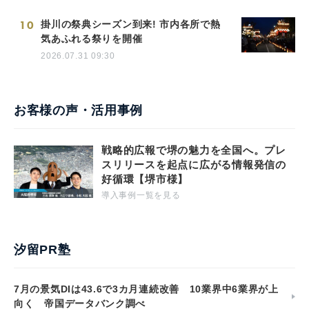
10
掛川の祭典シーズン到来! 市内各所で熱
気あふれる祭りを開催
2026.07.31 09:30
お客様の声・活用事例
戦略的広報で堺の魅力を全国へ。プレ
スリリースを起点に広がる情報発信の
好循環【堺市様】
導入事例一覧を見る
汐留PR塾
7月の景気DIは43.6で3カ月連続改善 10業界中6業界が上
向く 帝国データバンク調べ