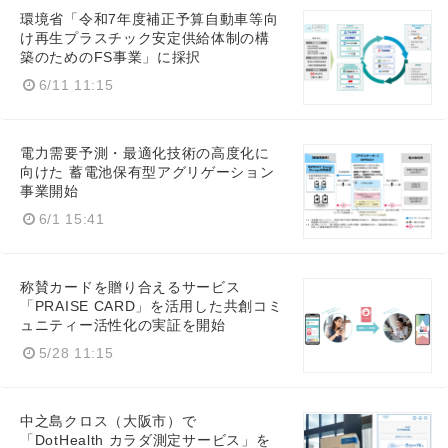
環境省「令和7年度補正予算自動車等向
Japanese
け再生プラスチック安定供給体制の構
築のためのFS事業」に採択
6/11 11:15
電力需要予測・最適化技術の高度化に
English
向けた 蓄電池保有型アグリゲーション
事業開始
6/1 15:41
称賛カードを贈り合えるサービス
「PRAISE CARD」を活用した共創コミ
ュニティー活性化の実証を開始
5/28 11:15
中之島クロス（大阪市）で
「DotHealth カラダ測定サービス」を