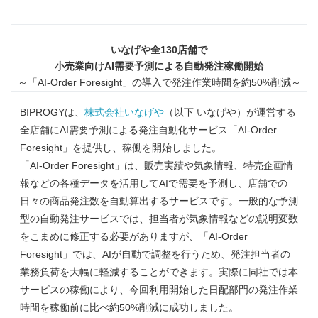
いなげや全
130
店舗で
小売業向け
AI
需要予測による自動発注稼働開始
～「AI-Order Foresight」の導入で発注作業時間を約50%削減～
BIPROGYは、
株式会社いなげや
（以下 いなげや）が運営する
全店舗にAI需要予測による発注自動化サービス「AI-Order
Foresight」を提供し、稼働を開始しました。
「AI-Order Foresight」は、販売実績や気象情報、特売企画情
報などの各種データを活用してAIで需要を予測し、店舗での
日々の商品発注数を自動算出するサービスです。一般的な予測
型の自動発注サービスでは、担当者が気象情報などの説明変数
をこまめに修正する必要がありますが、「AI-Order
Foresight」では、AIが自動で調整を行うため、発注担当者の
業務負荷を大幅に軽減することができます。実際に同社では本
サービスの稼働により、今回利用開始した日配部門の発注作業
時間を稼働前に比べ約50%削減に成功しました。