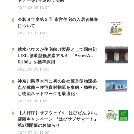
トナーを3年連続で契約
2026.08.05 13:00
6
令和８年度第２回 市営住宅の入居者募集
について
2026.07.31 16:30
7
積水ハウスが住宅向け製品として国内初
LIXIL循環型低炭素アルミ 「PremiAL
R100」を標準採用
2026.08.03 14:30
8
神奈川県厚木市に初の自社運営型物流拠
点が稼働～住宅資材物流を集約・効率化
し物流ネットワークを最適化～
2026.08.06 13:00
9
【大好評】サブウェイ×「はぴだんぶい」
店頭キャンペーン 『はぴサブサマー！』
第2弾開催のお知らせ
2026.07.31 11:00